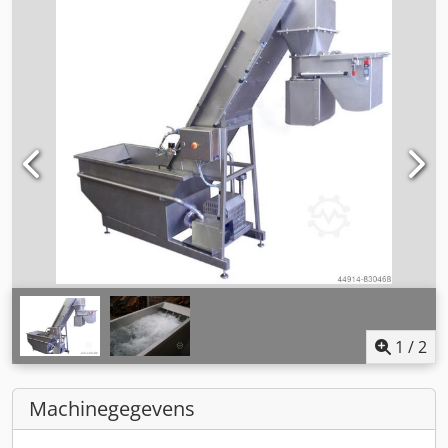
1
/
2
Machinegegevens