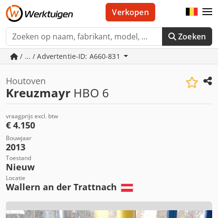
Verkopen
Zoeken
/ ... / Advertentie-ID: A660-831
Houtoven
Kreuzmayr
HBO 6
vraagprijs excl. btw
€ 4.150
Bouwjaar
2013
Toestand
Nieuw
Locatie
Wallern an der Trattnach