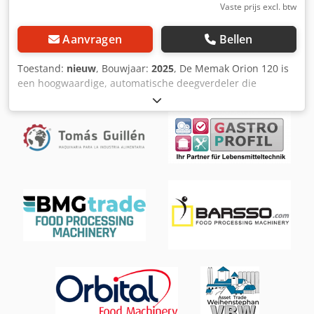
Vaste prijs excl. btw
Aanvragen
Bellen
Toestand:
nieuw
, Bouwjaar:
2025
, De Memak Orion 120 is
een hoogwaardige, automatische deegverdeler die
speciaal is ontworpen voor bakkerijen die snelheid,
precisie en betrouwbaarheid eisen in hun dagelijkse
productie. Deze machine zorgt voor een gelijkmatige en
nauwkeurige verdeling van het deeg binnen een bereik
van 100 tot 1000 gram, met een capaciteit tot 2.700 stuks
per uur – ideaal voor middelgrote en grote bakkerijen. De
Memak Orion 120 biedt veiligheid en consistentie tijdens
het gebruik, vermindert menselijke fouten aanzienlijk en
versnelt het proces van deegbereiding. Hij is ideaal voor
iedereen die hun bakkerijproductie wil optimaliseren. ✅
Standaard kenmerken: - Volumetrische verdeling via
vacuümsnijding - Meetprecisie van ±5% - Behuizing en
trechter van roestvrij staal - Smeersysteem voor het
elektrische circuit - Deegtransportband met instelbare
hoogte - Meelstrooier Optionele uitrusting: - Trechter met