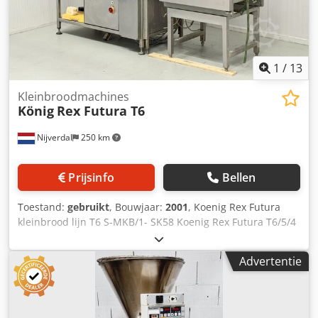
1
/
13
Kleinbroodmachines
König
Rex Futura T6
Nijverdal
250 km
Prijsinfo
Bellen
Toestand:
gebruikt
, Bouwjaar:
2001
, Koenig Rex Futura
kleinbrood lijn T6 S-MKB/1- SK58 Koenig Rex Futura T6/5/4
rijen kleinbrooddeegverdeel- en opbolmachine bouwjaar
2001 SK58 gewichtsbereik kopmachine 35-85 gram
Advertentie
Chedpfxsxvqv Es Alrea capaciteit kopmachine 9000 stuks
per uur inclusief Lippelt puntjes- afzetsysteem voor het
automatisch beleggen van bakplaten bouwjaar 2005 foto’s
VOOR revisie