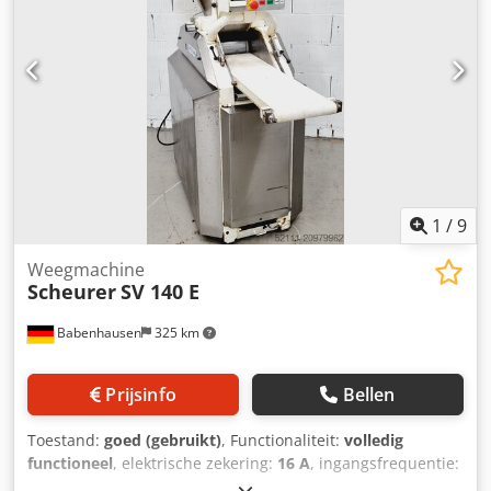
1
/
9
Weegmachine
Scheurer
SV 140 E
Babenhausen
325 km
Prijsinfo
Bellen
Toestand:
goed (gebruikt)
, Functionaliteit:
volledig
functioneel
, elektrische zekering:
16 A
, ingangsfrequentie:
50 Hz
, ingangsspanning:
400 V
, vermogen:
2 kW (2,72 pk)
,