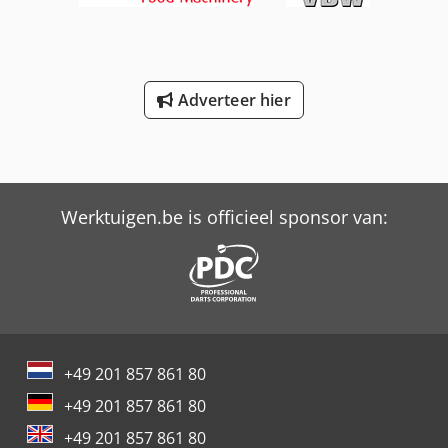
tefloncoating Bereik deeggewicht: 100 g – 1 kg Geschikt
voor deeg met 50 tot 85% watergehalte Deelcapaciteit:
2.700 stuks/uur Trechterinhoud: 120 kg Motorvermogen:
1,5 kW Chodswycbqopfx Alrja Voeding: 380V / 50–60Hz / 3-
fasig Machinegewicht: 600 kg Afmetingen (BxDxH): 73 × 170
Adverteer hier
× 170 cm
Werktuigen.be is officieel sponsor van:
+49 201 857 861 80
+49 201 857 861 80
+49 201 857 861 80