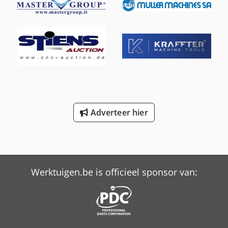
Bedrijfsuren (programma-uitvoering): 58 uur Accessoires: •
19-inch touchscreen • HEIDENHAIN HR 510 FS elektronisch
handwiel • Automatische gereedschapswisselaar • Extern
koelsysteem • Interne koeling door de spil (optioneel) •
HEIDENHAIN TS460-tastervoorbereiding • Voorbereiding
voor TT460-gereedschapsmeting • SE661-tasterhouder
Aanvullende informatie • Showroommachine • 12 maanden
garantie • Achteraf inbouwen en inbedrijfstelling mogelijk
op aanvraag (tegen meerprijs) Technical Specification
Taper Size SK 40 Through-spindle Coolant No
Adverteer hier
Werktuigen.be is officieel sponsor van: