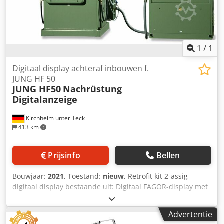
machine-uitrusting op aanvraag.
1
/
1
Digitaal display achteraf inbouwen f.
JUNG HF 50
JUNG HF50
Nachrüstung
Digitalanzeige
Kirchheim unter Teck
413 km
Prijsinfo
Bellen
Bouwjaar:
2021
, Toestand:
nieuw
, Retrofit kit 2-assig
digitaal display bestaande uit: Digitaal FAGOR-display met
schaalverdeling in Y- en Z-as. Geschikte
weegschaalhouders f. HF50 Beugel voor montage van het
Advertentie
display achter de machine (zie foto) Cedpjhcn Efsfx Ad Njrf