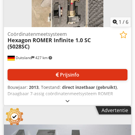
eisen voldoet en zien uw aanvraag graag tegemoet.
1
/
6
Coördinatenmeetsysteem
Hexagon
ROMER Infinite 1.0 SC
(5028SC)
Duitsland
427 km
Prijsinfo
Bouwjaar:
2013
, Toestand:
direct inzetbaar (gebruikt)
,
Draagbaar 7-assig coördinatenmeetsysteem ROMER
Infinite 1.0 SC 5028SC. Meetbereik diameter: 2800 mm,
punt-herhaalnauwkeurigheid: ca. +/-0,045 mm - 0,050 mm,
Advertentie
volumetrische lengtemeetonzekerheid: ca. +/-0,064 mm -
0,075 mm, draadloze communicatie: Wi-Fi 802.11b/g,
accubedrijf, softwarebasis: WinRDS-driver compatibel met
meetsolutions PolyWorks, PC-DMIS, PowerInspect,