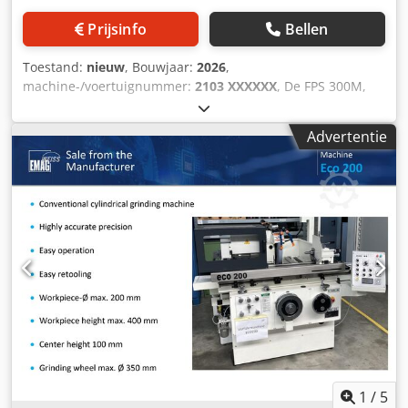
Prijsinfo
Bellen
Toestand:
nieuw
, Bouwjaar:
2026
,
machine-/voertuignummer:
2103 XXXXXX
, De FPS 300M,
erfgename van de DECKEL FP1. Door onze jarenlange
ervaring in de dienstverlening hebben wij besloten onze
Advertentie
eigen freesmachines te ontwikkelen en te produceren. De
FPS 300M is een conventionele freesmachine die perfect is
voor opleiding en productie. Controle 3-assig - FPS actief -
digitale uitlezing Snelheid 40 - 2000 tpm geometrisch
gestapelde directe versnellingsbak met 16
versnellingstrappen voor maximaal koppel /
freesvermogen Voersnelheid 5 tot 500 mm/min, traploos
instelbaar Snelle oversteek 1,5 m/min Quill Uitschuifbare
spindel, verticaal 60 mm SK40 met M16 schroefdraad
optioneel: met DECKEL - zaagdraad S20 x 2 Assen X/Y/Z
300/160/340 mm Tabel Stijve hoek tafel 600x210mm
Uitrusting - Verticale en horizontale spindel - Freeskop
handmatig +/- 90° zwenkbaar Opties - Z-as balg - chiplade
- Machine licht - Centrale smering - Universele tafel -
1
/
5