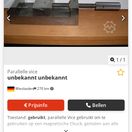
Metrolog. Inclusief geïntegreerde balancer,
transportkoffer, tastset 6 mm, 15 mm, punt,
bevestigingsplaat met 3 magneten, controledoor met
kalibratiecertificaat. Bezichtiging mogelijk na afspraak.
Codpfx Adjyk Hcrj Nsrf
1
/
1
Parallelle vice
unbekannt
unbekannt
Wiesbaden
270 km
Prijsinfo
Bellen
Toestand:
gebruikt
, parallelle Vice gebruikt om te
gebruiken op een magnetische Chuck, gemalen aan alle
kanten Jaw breedte: 100 mm Jaw diepte: 40 mm Lengte: