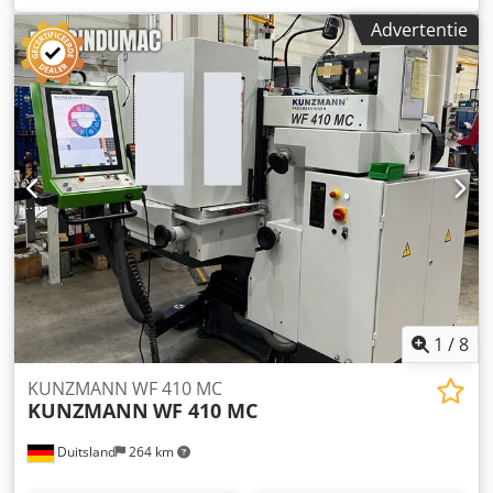
120 mm Csdpfs Uvmvsx Ad Norf
Advertentie
1
/
8
KUNZMANN WF 410 MC
KUNZMANN
WF 410 MC
Duitsland
264 km