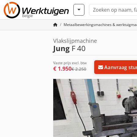
België
Metaalbewerkingsmachines & werktuigma
Vlakslijpmachine
Jung
F 40
Vaste prijs excl. btw
Aanvraag stu
€ 1.950
€ 2.250