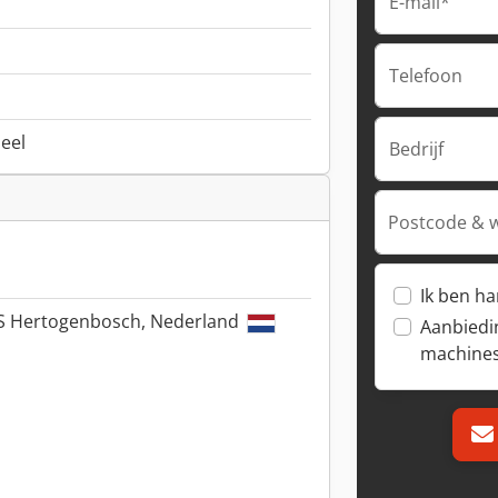
E-mail*
Telefoon
neel
Bedrijf
Postcode & 
Ik ben h
 'S Hertogenbosch, Nederland
Aanbiedi
machine