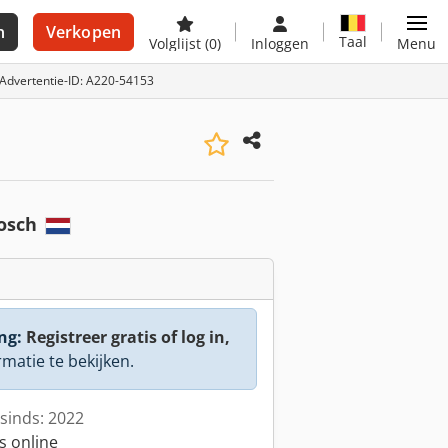
n
Verkopen
Taal
Volglijst
(0)
Inloggen
Menu
Advertentie-ID: A220-54153
bosch
ng:
Registreer gratis of log in,
rmatie te bekijken.
sinds: 2022
s online