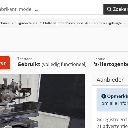
Zoeke
chines
Slijpmachines
Platte slijpmachines horiz. 400-699mm slijplengte
Toestand
Locatie
ren
Gebruikt
's-Hertogen
(volledig functioneel)
Aanbieder
Opmerki
om alle info
Geregistreerd 
21 advertentie