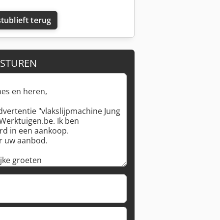
tublieft terug
 STUREN