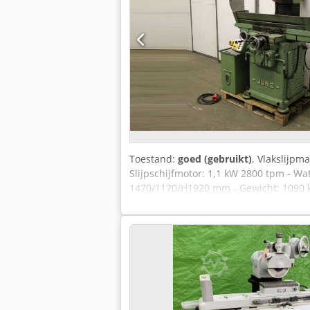
Toestand:
goed (gebruikt)
, Vlakslijpm
Slijpschijfmotor: 1,1 kW 2800 tpm - Wat
1470/1170/H1920 mm - Gewicht: 1090 