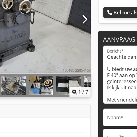
Bel me als
AANVRAAG
Bericht*
1
/
7
Naam*