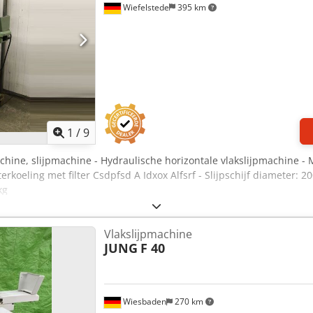
Wiefelstede
395 km
1
/
9
achine, slijpmachine - Hydraulische horizontale vlakslijpmachine -
erkoeling met filter Csdpfsd A Idxox Alfsrf - Slijpschijf diameter:
kg
Vlakslijpmachine
JUNG
F 40
Wiesbaden
270 km