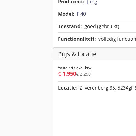
Producent:
Jung
Model:
F 40
Toestand:
goed (gebruikt)
Functionaliteit:
volledig functio
Prijs & locatie
Vaste prijs excl. btw
€ 1.950
€ 2.250
Locatie:
Zilverenberg 35, 5234gl