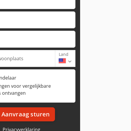
Land
woonplaats
andelaar
ngen voor vergelijkbare
s ontvangen
Aanvraag sturen
Privacyverklaring