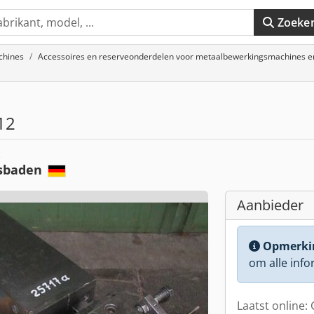
Zoeke
chines
Accessoires en reserveonderdelen voor metaalbewerkingsmachines e
12
e
sbaden
Aanbieder
Opmerki
om alle info
Laatst online: