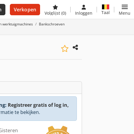
n
Verkopen
Taal
Volglijst
(0)
Inloggen
Menu
n werktuigmachines
Bankschroeven
ng:
Registreer gratis of log in,
rmatie te bekijken.
 Gisteren