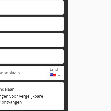
Land
woonplaats
andelaar
ngen voor vergelijkbare
s ontvangen