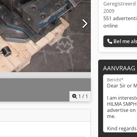
Geregistreerd 
2009
551 advertent
online
Bel me als
AANVRAAG
Bericht*
1
/
1