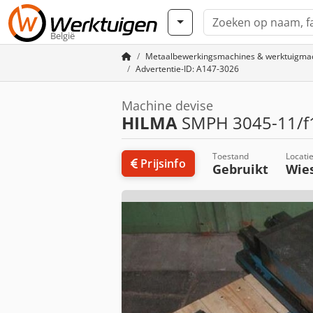
België
Metaalbewerkingsmachines & werktuigma
Advertentie-ID: A147-3026
Machine devise
HILMA
SMPH 3045-11/f
Toestand
Locati
Prijsinfo
Gebruikt
Wie