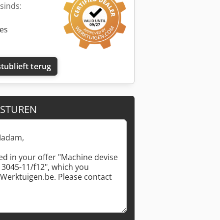
sinds:
ies
tublieft terug
Vraag meer foto's aan
 STUREN