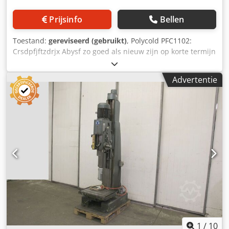
Prijsinfo
Bellen
Toestand:
gereviseerd (gebruikt)
, Polycold PFC1102:
Crsdpfjftzdrjx Abysf zo goed als nieuw zijn op korte termijn
beschikbaar zijn
Advertentie
1
/
10