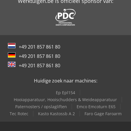
Werktuigen.be is officieel sponsor van:
+49 201 857 861 80
+49 201 857 861 80
+49 201 857 861 80
Huidige zoek naar machines:
Ep Epl154
Hooiapparatuur, Hooischudders & Weideapparatuur
Paternosters / opslagliften
Emco Emcoturn E65
Tec Rotec
Kasto Kastossb A 2
Faro Gage Faroarm