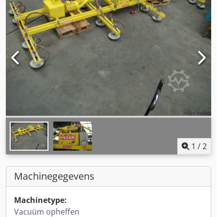
1
/
2
Machinegegevens
Machinetype:
Vacuüm opheffen