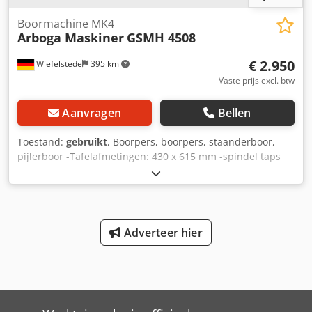
Boormachine MK4
Arboga Maskiner
GSMH 4508
€ 2.950
Wiefelstede
395 km
Vaste prijs excl. btw
Aanvragen
Bellen
Toestand:
gebruikt
, Boorpers, boorpers, staanderboor,
pijlerboor -Tafelafmetingen: 430 x 615 mm -spindel taps
toelopen: MK4 -Projectie: 365 mm -Snelheden: 63-800 rpm
-Spindelslag: 195 mm -Verzending -Voedsel: 0,1-0,4
mm/omwenteling -Waterkoeling Codpjdyb Htjfx Abyorf -
Maten: 730/1040/H2640 mm -gewicht: 1026 kg
Adverteer hier