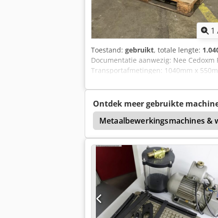
1
Toestand:
gebruikt
, totale lengte:
1.0
Documentatie aanwezig: Nee Cedoxm Rgx
Transportafmetingen: 1040mm x 550mm x 
BTW: De getoonde prijs is exclusief 
inruil altijd mogelijk van alles in de 
Ontdek meer gebruikte machin
Becker Kvt 3.100
Metaalbewerkingsmachines & 