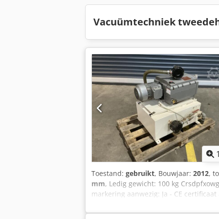
Vacuümtechniek tweedeh
Toestand:
gebruikt
, Bouwjaar:
2012
, t
mm
, Ledig gewicht: 100 kg Crsdpfxow
markering aanwezig: Ja - CE certifica
750mm x 750mm x 950mm (l x b x h) - Tra
informatie BTW: De getoonde prijs is