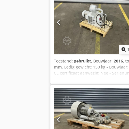
Toestand:
gebruikt
, Bouwjaar:
2016
, t
mm
, Ledig gewicht: 150 kg - Bouwjaar
CE certificaat aanwezig: Nee - Seri
(l x b x h) - Transportgewicht [kg]: 150
informatie BTW: De getoonde prijs is
Levering en inruil altijd mogelijk van 