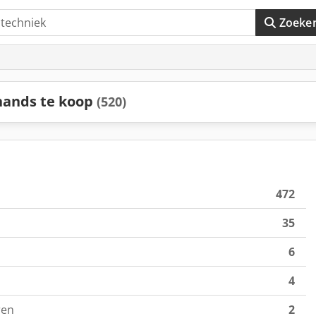
Zoeke
ands te koop
(520)
472
35
6
4
ren
2