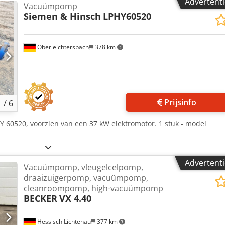
Advertenti
Vacuümpomp
alles in de industriële sectoren Peter Stroomberg
Siemen & Hinsch
LPHY60520
Oberleichtersbach
378 km
Prijsinfo
1
/
6
HY 60520, voorzien van een 37 kW elektromotor. 1 stuk - model
Advertenti
Vacuümpomp, vleugelcelpomp,
draaizuigerpomp, vacuümpomp,
cleanroompomp, high-vacuümpomp
BECKER
VX 4.40
Hessisch Lichtenau
377 km