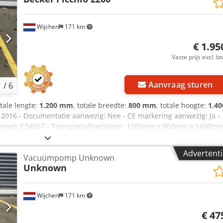
Wijchen
171 km
€ 1.95
Vaste prijs excl. b
Aanvraag sturen
1
/
6
otale lengte:
1.200 mm
, totale breedte:
800 mm
, totale hoogte:
1.40
: 2016 - Documentatie aanwezig: Nee - CE markering aanwezig: Ja -
enummer: C34567 - Transportafmetingen: 1200mm x 800mm x 1400m
kg - Transportcolli [st.]: 1 Crjdpfx Afowgxh Hsvef Financiële
 exclusief BTW BTW/marge: BTW verrekenbaar voor ondernemers
Advertenti
Vacuümpomp Unknown
alles in de industriële sectoren Peter Stroomberg
Unknown
Wijchen
171 km
€ 47