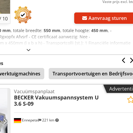
Vaste prijs excl. b
Aanvraag sturen
/
10
40 mm
, totale breedte:
550 mm
, totale hoogte:
450 mm
, -
opfx Afvsrf - CE certificaat aanwezig: Nee -
450mm (l x b x h) - Transportcolli [st.]: 1 Financiële informatie
BTW BTW/marge: BTW verrekenbaar voor ondernemers Levering en
industriële sectoren Lukas van Rossum
es
werktuigmachines
Transportvoertuigen en Bedrijfsvo
Advertenti
Vacuümspanplaat
BECKER
Vakuumspannsystem U
3.6 S-09
Ennepetal
221 km