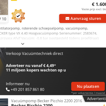
€ 1.60
Vaste prijs excl. b
Aanvraag sturen
/
10
tilatorpomp, roterende schoepselpomp, vacuümpomp,
CKER type VX 4.40 Hoogvacuümpomp Serienummer: 2583674,
rzyasx Afvjf Vacuüm: -0,8 bar (vastgesteld tijdens proefdraai)
) Zuigaansluiting: G 3/4" Motortoerental: 1420 tpm Motorvermogen:
- droogloopveilig, olievrije roterende schoepselvacuümpomp -
chuim) Afmetingen met geluidsisolerende behuizing (L x B x H): 820
Verkoop Vacuümtechniek direct
idsisolerende behuizing (L x B x H): 540 x 250 x 280 mm Gewicht:
Adverteer nu vanaf € 4,49
*
11 miljoen kopers
wachten op u
Informeer nu
Nu plaatsen
+49 201 857 861 80
*per advertentie / maand
Advertenti
Vacuümpomp Becker Picchio 2200 2016
Becker
Picchio 2200