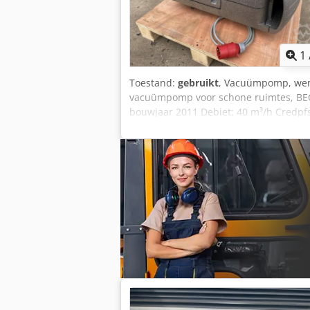
1
Toestand:
gebruikt
, Vacuümpomp, wen
vacuümpomp voor schone ruimtes, BE
bouwjaar 2011 Debiet: 40 m³/h Credpfsz
Vacuüm: -0,9 bar (fabrieksspecificatie
1,25 kW Netspanning: 400 volt, 50 Hz 
geluidsisolatie van polystyreen (pieps
x 460 x 350 mm Afmetingen zonder gelu
45 kg zeer goede staat