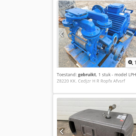
Levering en inruil altijd mogelijk van 
Toestand:
gebruikt
, 1 stuk - model LP
Z8220 KK. Cedjzr H R Ropfx Afvsrf