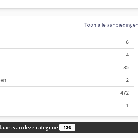
Toon alle aanbiedinge
6
4
35
ren
2
472
1
aars van deze categorie
126