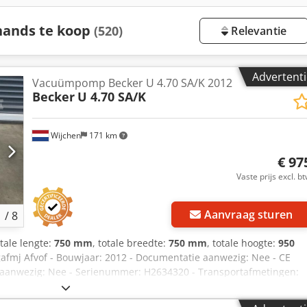
ands te koop
(520)
Relevantie
Advertenti
Vacuümpomp Becker U 4.70 SA/K 2012
Becker
U 4.70 SA/K
Wijchen
171 km
€ 97
Vaste prijs excl. b
Aanvraag sturen
1
/
8
otale lengte:
750 mm
, totale breedte:
750 mm
, totale hoogte:
950
gafmj Afvof - Bouwjaar: 2012 - Documentatie aanwezig: Nee - CE
at aanwezig: Nee - Serienummer: H2634320 - Transportafmetingen:
nsportgewicht [kg]: 100kg - Transportcolli [st.]: 1 Financiële
 exclusief BTW BTW/marge: BTW verrekenbaar voor ondernemers