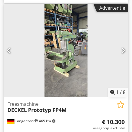
as:
400 mm
, DECKEL FP4M Universele freesmachine (1984)
Advertentie
Serienummer: 2203-1545 Besturing: HEIDENHAIN POSITIP
855 Verplaatsingsbereiken: X-as: 500 mm Y-as: 400 mm Z-
as: 400 mm Snelle verplaatsing: 1300 mm/min. Voeding: 8
– 630 mm/min Tafelafmetingen: ca. 800 x 460 mm
Djdpszmhlfsfx Aggokr Max. tafellast: ca. 600 kg
Spindeltoerentalbereik: 50 - 2500 omw/min
Gereedschapshouder: SK40 Zonder machinebankschroef.
1
/
8
Freesmachine
DECKEL
Prototyp FP4M
€ 10.300
Langenzenn
465 km
vraagprijs excl. btw