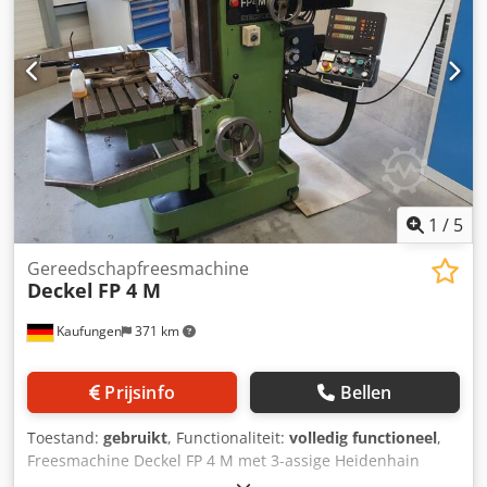
1
/
5
Gereedschapfreesmachine
Deckel
FP 4 M
Kaufungen
371 km
Prijsinfo
Bellen
Toestand:
gebruikt
, Functionaliteit:
volledig functioneel
,
Freesmachine Deckel FP 4 M met 3-assige Heidenhain
digitale uitlezing Werkbereik: 500 x 400 x 400 mm