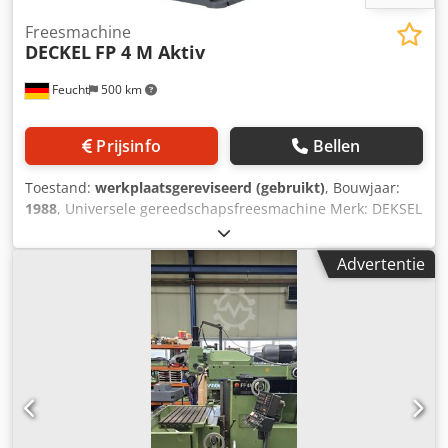
Freesmachine
DECKEL
FP 4 M Aktiv
Feucht
500 km
Prijsinfo
Bellen
Toestand:
werkplaatsgereviseerd (gebruikt)
, Bouwjaar:
1988
, Universele gereedschapsfreesmachine Merk: DEKSEL
Model: FP 4 M Actief Bouwjaar: 1988 - gereviseerd,
opnieuw gespoten, RAL7035 lichtgrijs / RAL7012 basaltgrijs
Advertentie
RAL5008 grijsblauw Machinenummer: 2203-7097 met
garantie Dkodpfxolfc U Dj Agger geometrische acceptatie
met testrapport Accessoires: - 3-assig digitaal display
HEIDENHAIN TNC 113 - Vaste tafel 800 x 460 mm (T-gleuf:
14 mm) - SK 40 verticale freeskop hydraulische
gereedschapsklemming DIN 2080 - Spaanderopvangbak -
Centrale smering, elektrisch - Koelmiddelapparaat -
Gebruikershandleiding gebruikt zoals gezien Technisch
komt de machine overeen de stand van het bouwjaar op