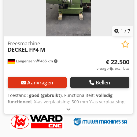
dat moment.
1
/
7
Freesmachine
DECKEL
FP4 M
€ 22.500
Langenzenn
465 km
vraagprijs excl. btw
Aanvragen
Bellen
Toestand:
goed (gebruikt)
, Functionaliteit:
volledig
functioneel
, X-as verplaatsing: 500 mm Y-as verplaatsing:
400 mm Z-as verplaatsing: 400 mm Toerental: 50 – 2500
tpm Aandrijfvermogen: 2,7 / 4,4 kW Gereedschaphouder:
SK 40 met hydraulische spanner volgens DIN 2080
Tafeltype: Vast tafelblad of zwenktafel Dksdew I A D Topfx
Aggor Oppervlak tafel: 650 x 380 mm Gewicht: 1600 kg