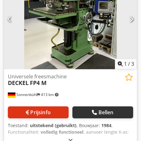
1
/
3
Universele freesmachine
DECKEL
FP4 M
Sonnenbühl
413 km
Prijsinfo
Bellen
Toestand:
uitstekend (gebruikt)
, Bouwjaar:
1984
,
Functionaliteit:
volledig functioneel
, aanvoer lengte X-as:
500 mm
, voedingslengte Y-as:
400 mm
, voedingslengte Z-