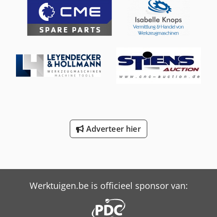
Afmetingen (incl. veiligheidszone): ca. 2500 x 2700 x 1950
mm Lakering: RAL 6011 resedagroen Digitale uitlezing: 3-
assig HEIDENHAIN Toebehoren: Centrale smering, KSS-bak,
extra toebehoren op aanvraag
Adverteer hier
Werktuigen.be is officieel sponsor van: