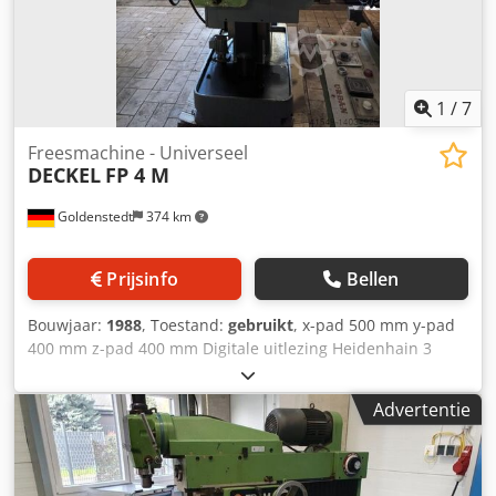
gereedschapshouders - Allmatic hogedrukbankschroef -
documentatie - Spindelbescherming
1
/
7
Freesmachine - Universeel
DECKEL
FP 4 M
Goldenstedt
374 km
Prijsinfo
Bellen
Bouwjaar:
1988
, Toestand:
gebruikt
, x-pad 500 mm y-pad
400 mm z-pad 400 mm Digitale uitlezing Heidenhain 3
assen Spilhouder SK 40 Spilsnelheden 50 - 2500 tpm
Tafelafmetingen 650 x 375 mm Dsdpfxsqpl Uqo Aggekr
Advertentie
Machinegewicht ca. 1,5 ton Afmetingen ca. mm Universele
draai-zwenktafel Centrale smering Koelapparaat