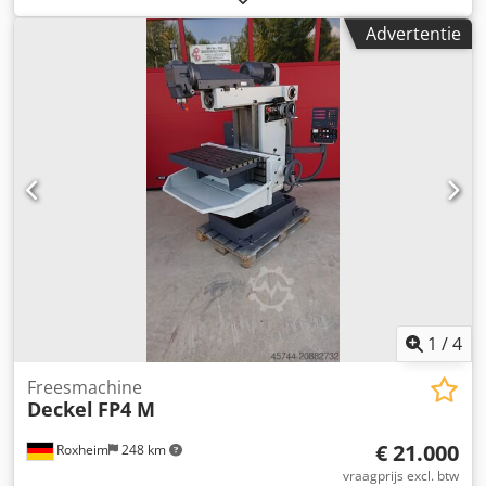
Aandrijfvermogen: 4 kW Starre tafel: 800 x 460 mm
Advertentie
Spaangoedbak Spindelopname: SK 40 Toerentalbereik: 50-
2500 min⁻¹ Voeding: 8-630 mm/min Snelle verplaatsing: 1,3
m/min Dsdpfx Asy Awz Reggskr Benodigde ruimte: ca. 2 x 2
x 2 m Gewicht: ca. 1650 kg
1
/
4
Freesmachine
Deckel
FP4 M
€ 21.000
Roxheim
248 km
vraagprijs excl. btw