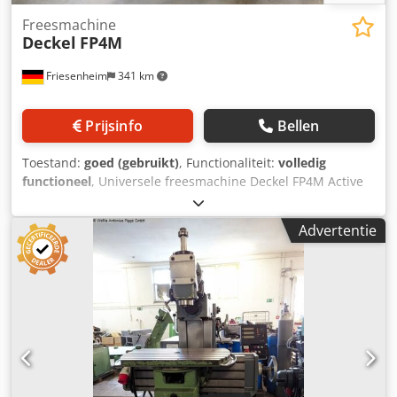
Freesmachine
Deckel
FP4M
Friesenheim
341 km
Prijsinfo
Bellen
Toestand:
goed (gebruikt)
, Functionaliteit:
volledig
functioneel
, Universele freesmachine Deckel FP4M Active
Fabrikant: Deckel Type: FP4M Conditie: gebruikt, goed
Digitale uitlezing: 3 - assen digitale uitlezing Heidenhain
Advertentie
Verplaatsingswegen: Dedpfx Agezgvmdsgjkr X - as: ca. 500
mm Y-as: ca. 400 mm Z-as: ca. 400 mm Opspanoppervlak
tafel: ca. 700 x 400 mm Toerentalbereik: ca. 50 - 2500 tpm
Gereedschapshouder: ISO 40 Hydraulische
gereedschapsklemming Aandrijfvermogen: ca. 6,0 kW
Aanzet & ijlgang: in alle 3 assen Aanzetbereik: ca. 8 - 630
mm/min ijlgang: ca. 3,0 m/min L x B x H: ca. 2300 x 1800 x
1800 mm Gewicht: ca. 1750 kg Machineverlichting
Spindelbescherming Leveringsomvang: - 10x