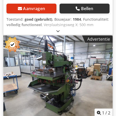
Aanvragen
Bellen
Toestand:
goed (gebruikt)
, Bouwjaar:
1984
, Functionaliteit:
volledig functioneel
, Verplaatsingsweg X: 500 mm
Verplaatsingsweg Y: 400 mm Verplaatsingsweg Z: 400 mm
Toerental: 31,5 – 2000 omw/min Gereedschapshouder: SK
Advertentie
40 met S20x2 aansluitdraad Tafeltype: vaste tafel
Tafeloppervlak: 700 x 330 mm Gewicht: 1600 kg Djdpfx Aozi
Uy Ujggjkr Afmetingen: ca. 1700 x 1300 x 1900 mm Lak: RAL
6011 Resedagroen Digitale uitlezing: 3-assen HEIDENHAIN
Accessoires: centrale smering, druipbak, overige
accessoires op aanvraag
1
/
2