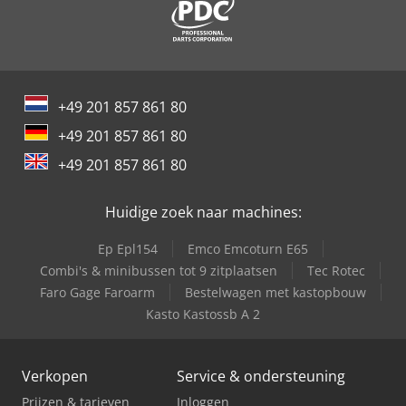
leverbaar met volledige garantie. Chsdev Nli Dopfx Ah Tsa
+49 201 857 861 80
+49 201 857 861 80
+49 201 857 861 80
Huidige zoek naar machines:
Ep Epl154
Emco Emcoturn E65
Combi's & minibussen tot 9 zitplaatsen
Tec Rotec
Faro Gage Faroarm
Bestelwagen met kastopbouw
Kasto Kastossb A 2
Verkopen
Service & ondersteuning
Prijzen & tarieven
Inloggen