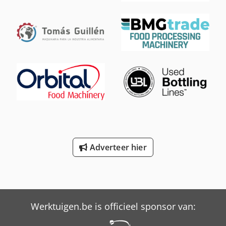
dragers (Flow Wrapper-invoertafel). De producten hoeven
dus niet handmatig afzonderlijk te worden ingelegd, wat
een aanzienlijk productievoordeel met zich meebrengt en
aanzienlijk bijdraagt aan de economische efficiëntie van de
flowpackmachine. De flowpackverpakkingsmachine van
AMTEC is qua roterende messen en diameters perfect
afgestemd op de zaklengte, wat resulteert in een optimale
snelheid. – Specificaties: Geschikte productafmetingen: L
(afhankelijk van de lengte van de tas) x B (15-60) x H (5-30)
mm; Afmetingen tas: L(70-200)xB(15-60)xH(5-30)mm; Aantal
roterende bladen: 2 stuks; Max. machinecyclussnelheid bij
stationair draaien: 400 cycli/minuut; Type folie: BOPP/OPP
(transparant, bedrukt of gelamineerd); Vermogen: 380V,
9,5kW; Afmetingen machine: L9734xB1110xH1924mm;
Adverteer hier
Gewicht: 3500 kg. Houd er rekening mee dat onze nieuwe
prijzen vaak lager zijn dan de gebruikelijke prijzen. Stel
gerust uw vraag en vertel ons uw verpakkingsopdracht. -
Meestal zijn er 30-50 verschillende nieuwe machines
direct uit voorraad leverbaar. Bovendien hanteren wij zeer
Werktuigen.be is officieel sponsor van:
korte levertijden van circa 3 weken voor machines die op
klantspecificatie worden vervaardigd. - Alle machines zijn