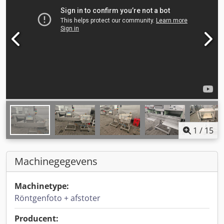
1
/
15
Machinegegevens
Machinetype:
Röntgenfoto + afstoter
Producent: