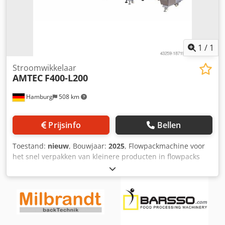
1
/
1
Stroomwikkelaar
AMTEC
F400-L200
Hamburg
508 km
Prijsinfo
Bellen
Toestand:
nieuw
, Bouwjaar:
2025
, Flowpackmachine voor
het snel verpakken van kleinere producten in flowpacks
met langsnaad. De flowpack verpakkingsmachine is
geschikt voor het verpakken van één of meerdere, droge,
uniforme of niet-uniforme producten. Vóór de flowpacker
is een speciaal toevoersysteem geïnstalleerd. De 6
zijtransportbanden, aangedreven door servomotoren,
sorteren en transporteren de producten in serie naar de