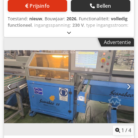
Branderspecificatie: 250 kW Warmteterugwinning: tot ca.
Prijsinfo
Bellen
370 kW thermisch vermogen Omvang van de installatie
Dcjdpfx Aszr T Dksmmjk Vacuümontgassingsinstallatie
Toestand:
nieuw
, Bouwjaar:
2026
, Functionaliteit:
volledig
Waterstofsulfide-absorbeerder
functioneel
, ingangsspanning:
230 V
, type ingangsstroom:
Vacuümcompressorinstallatie Waterbehandeling
Airconditioning
, laservermogen:
30 W
, type koeling:
lucht
,
Katalytische oxidatie-installatie Katalytische reactor tot 750
totale breedte:
1.550 mm
, totale hoogte:
2.050 mm
, totale
Advertentie
°C Tweestaps voorfiltratie Roestvrijstalen
lengte:
900 mm
, totaalgewicht:
120 kg
,
hoofdwarmtewisselaar Warmteterugwinning-
hoogteverstellingstype:
elektrisch
, deur openingsbreedte:
warmtewisselaar Gasbrander Frequentiegeregelde
700 mm
, deur openingshoogte:
400 mm
, benodigde
hoofdfan Dräger-gasmeetapparatuur Siemens S7-
breedte:
1.550 mm
, benodigde hoogte:
2.100 mm
, laser
besturing met procesvisualisatie Uitgebreide meet-, regel-
golflengte:
1.064 nm
, omgevingstemperatuur (min.):
15 °C
,
en veiligheidstechniek Documentatie Er is uitgebreide
omgevingstemperatuur (max.):
35 °C
, Het universele
originele documentatie beschikbaar voor de installatie,
lasermarkeersysteem LAS 28 XL van Systemtechnik Hölzer
waaronder: Procesbeschrijving Opstellingsschema's
GmbH kan voor zeer uiteenlopende markeertoepassingen
Leiding- en instrumentatie stroomschema's (P&ID)
worden gebruikt. Met de geïntegreerde vezellaser kunt u
Isometrische tekeningen Offerte- en projectdocumentatie
bijna alle materialen markeren, zoals staal, hard metaal,
De volledigheid van Ex-certificaten en
aluminium en kunststof. Afhankelijk van de vereisten kan
drukketeldocumentatie wordt momenteel nog
het systeem worden uitgerust met een fiberlaser van 20,
gecontroleerd. Staat Installatie volledig opgebouwd In 2015
30 of 50 watt. Voor permanente markering is het gebruik
in functionele staat buiten bedrijf gesteld Onderdelen die
van de laser in veel industrieën noodzakelijk. Met de
1
/
4
in contact komen met media, geleegd en gereinigd Sinds
krachtige lasersoftware kunnen teksten, cijfers, 2D-codes,