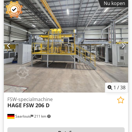
Nu kopen
1
/
38
FSW-specialmachine
HAGE
FSW 206 D
Saarlouis
211 km