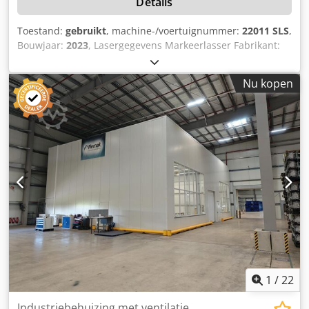
Details
Toestand:
gebruikt
, machine-/voertuignummer:
22011 SLS
,
Bouwjaar:
2023
, Lasergegevens Markeerlasser Fabrikant:
Keyence Model: MD-X2520A Lasertype: YVO₄-laser
Laserklasse: 4 Golflengte: 1063 nm Uitgangsvermogen: 25
Nu kopen
W Laserpositie-detectie Lasertype: Halfgeleiderlaser
Laserklasse: 3R Golflengte: 683 nm Uitgangsvermogen: 5,0
mW Gidslaser / Afstandaanduiding Lasertype:
Halfgeleiderlaser Laserklasse: 2 Golflengte: 655 nm
Uitgangsvermogen: 1,0 mW Elektrische gegevens Nominale
spanning: 400 VAC Dcjdpfx Aezilv Hsmmjk Frequentie: 50
Hz Besturingsspanning: 24 VDC Nominale stroom: 23 A
Vermogen: 15 kW Reservezekering: 50 A Diversiteitsfactor:
0,9 Voeding: 3× 400 V + PE
1
/
22
Industriebehuizing met ventilatie