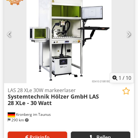
biomassa, is volgens de fabrikant 700 - 1200 kg. Er is ook
nog een aparte pers beschikbaar met een vermogen van
90 kW voor € 95.000. Deze heeft ongeveer 500 bedrijfsuren
en is gebouwd in 2025. Type: besturingskast voor
pelletpers Nummer: 20182138 Dcsdpfx Amezrvh Eemsk
Bouwjaar: 2018 Voeding: TNC-S 400V AC/N/PE Frequentie:
50 Hz Vermogen: 195 kW Maximaal stroomverbruik: 375 A
Als u vragen heeft of meer informatie nodig heeft, kunt u
ons een bericht sturen of ons bellen.
1
/
10
LAS 28 XLe 30W markeerlaser
Systemtechnik Hölzer GmbH
LAS
28 XLe - 30 Watt
Kronberg im Taunus
290 km
Prijsinfo
Bellen