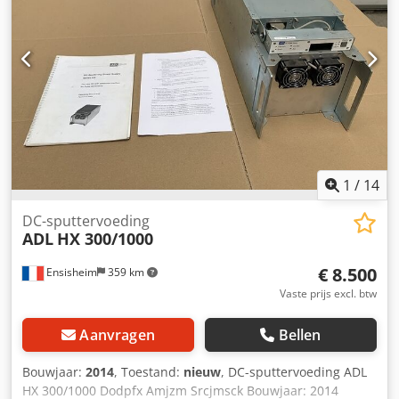
1
/
14
DC-sputtervoeding
ADL
HX 300/1000
€ 8.500
Ensisheim
359 km
Vaste prijs excl. btw
Aanvragen
Bellen
Bouwjaar:
2014
, Toestand:
nieuw
, DC-sputtervoeding ADL
HX 300/1000 Dodpfx Amjzm Srcjmsck Bouwjaar: 2014