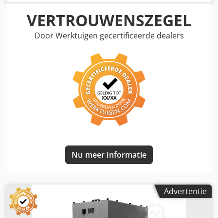
zachte materialen . Machine heeft een uitlading van 1260
mm zaaglengte ca2300mm Dcodpfxozivv Do Ammsk
VERTROUWENSZEGEL
zaaghoogte ca 900mm
Door Werktuigen gecertificeerde dealers
Nu meer informatie
Advertentie