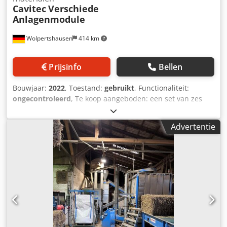
Cavitec
Verschiede
Anlagenmodule
Wolpertshausen
414 km
Prijsinfo
Bellen
Bouwjaar:
2022
, Toestand:
gebruikt
, Functionaliteit:
ongecontroleerd
, Te koop aangeboden: een set van zes
Cavitec-module-onderdelen voor de verwerking van in
banen gevormde materialen: twee identieke
Advertentie
lamineer-/perskalanders, twee stationaire wikkelstations
en twee verplaatsbare wikkelstations. De modules zijn
afkomstig uit een omgeving voor het coaten of lamineren
van technische textielen, non-woven materialen, folies of
membranen. Positie 1: 1 × Cavitec kasheerinrichting /
lamineerkalander Positie 2: 1 × Cavitec dekasheerinrichting
/ identieke perskalander Positie 3–4: 2 × stationaire Cavitec
wikkelstations, het gebruik als afwikkelaar of opwikkelaar
voor technische toepassingen dient te worden onderzocht
Positie 5: 1 × verplaatsbare afwikkelaar Dcsdezr Hh Nepfx