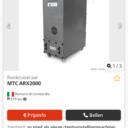
1
/
3
Rookzuiveraar
MTC
ARX2000
Romano di Lombardia
679 km
Prijsinfo
Bellen
Toestand:
zo goed als nieuw (tentoonstellingsmachine)
,