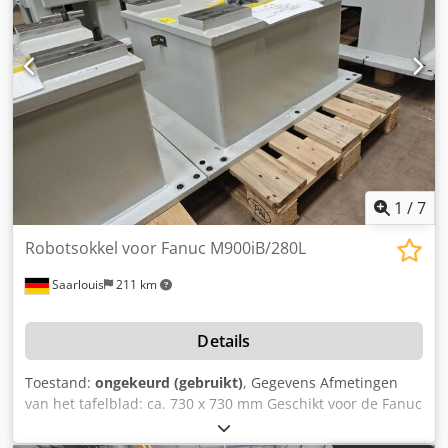
1
/
7
Robotsokkel voor Fanuc M900iB/280L
Saarlouis
211 km
Details
Toestand:
ongekeurd (gebruikt)
, Gegevens Afmetingen
van het tafelblad: ca. 730 x 730 mm Geschikt voor de Fanuc
M900iB/280L-robot Totale afmetingen: ca. 940 x 810 x 660
mm Dcedpfszilrhox Ammsk