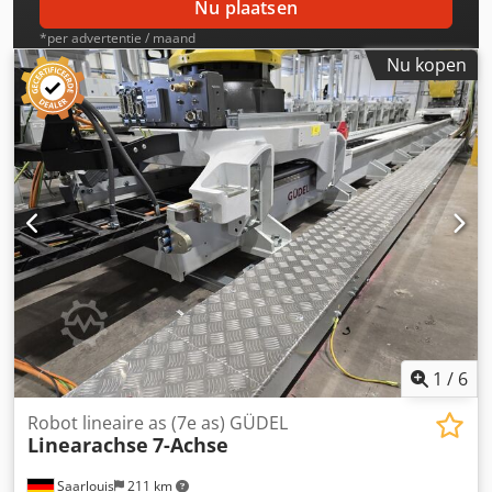
Nu plaatsen
*per advertentie / maand
Nu kopen
1
/
6
Robot lineaire as (7e as) GÜDEL
Linearachse
7-Achse
Saarlouis
211 km