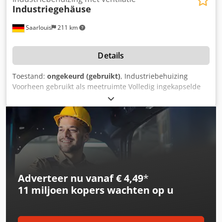
Industriegehäuse
Saarlouis
211 km
Details
Toestand:
ongekeurd (gebruikt)
, Industriebehuizing
Voorheen gebruikt als meetruimte Volledig ingekapselde
industriële behuizing Afmetingen Roldeur ca. 3500 × 2960
× 2960 mm Volledige omkasting ca. 22.000 × 15.000 × 9.000
mm Heftoestellen ABUS bovenloopkraan Hefvermogen: 1
ton Ventilatie- en airconditioningsysteem 2 buitendelen
van Mitsubishi Electric Mitsubishi unit 1 Type: PUZ-
M125VKA2 Bouwjaar: 2022 Dcodpfszilmxex Ammek
Mitsubishi unit 2 Type: PUZ-M125VKA2 Bouwjaar: 2022
Adverteer nu vanaf € 4,49
*
11 miljoen kopers
wachten op u