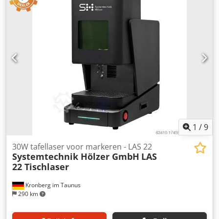
laminator. Machine comes with many spare parts and can
be seen in production
1
/
9
30W tafellaser voor markeren - LAS 22
Systemtechnik Hölzer GmbH
LAS
22 Tischlaser
Kronberg im Taunus
290 km