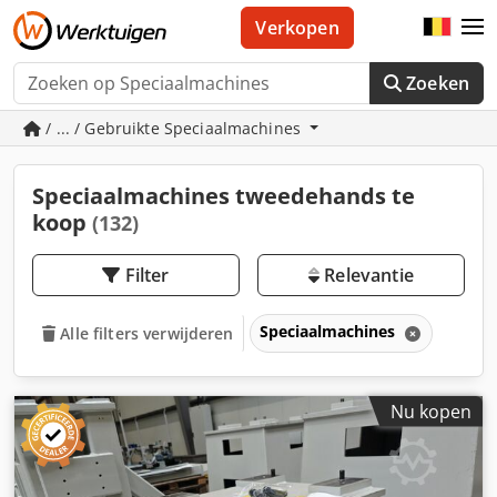
Verkopen
Zoeken
/ ... / Gebruikte Speciaal­­machines
Speciaal­­machines tweedehands te
koop
(132)
Filter
Relevantie
Speciaal­­machines
Alle filters verwijderen
Nu kopen