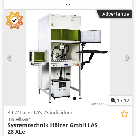
(Nieuw, nooit gebruikt) Vermogen: 30 kW (Bekijk de foto
voor meer technische details)
Advertentie
1
/
12
30 W Laser LAS 28 individueel
instelbaar
Systemtechnik Hölzer GmbH
LAS
28 XLe