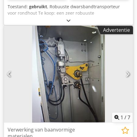
10,4 kWh/Nm³ Thermisch vermogen brander: 30 kW
Toestand:
gebruikt
, Robuuste dwarsbandtransporteur
Stromingsdruk: 200 – 1.500 daPa Max. temperatuur
voor rondhout Te koop: een zeer robuuste
verbrandingskamer: 850°C Elektrische aansluitingen
dwarsbandtransporteur voor boomstammen, afkomstig uit
Netaansluiting: 400 / 230 V AC Aansluitwaarde: 24 kVA
een professionele houtzagerij. Kenmerken: Zware
Stroomopname: 35 A "Alles uit één hand: wij bieden u
Advertentie
industriële uitvoering Dubbele kettingtransport Korte
graag passende bankfinanciering voor uw project aan."
transportafstand Snel en betrouwbaar transport van
komplett-konzept.leasingo.de Vind meer artikelen – nieuw
rondhout naar de stamwagen Massief en duurzaam stalen
en gebruikt – in onze shop! Internationale verzendkosten
frame Direct beschikbaar Dcjdpfxszq T Ade Ammjk De
op aanvraag!
installatie verkeert in goede, functionele staat en kan na
afspraak onder spanning worden bekeken. Graag
ontvangen we een eerlijk en realistisch bod.
1
/
7
Verwerking van baanvormige
materialen