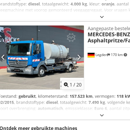
brandstoftype:
diesel
, totaalgewicht:
4.000 kg
, kleur:
oranje
, aantal
veegmachine met voorop gemonteerd veegaggregaat. Voor vragen k
goed * Fabrikant: Bucher * Model: CityCat 2000 * Afgesloten cabine
links * Zijborstel rechts * Voorste borstel * Opvangbak ----Prijs: 6
Aangepaste bestel
kunt u ons bereiken op de volgende telefoonnummers: Wij spreken: 
MERCEDES-BENZ
Anjzq Ipxe Tjck Typefouten, vergissingen en tussenverkoop voorbe
Asphaltpritze/F
Legden
170 km
1
/
20
Toestand:
gebruikt
, kilometerstand:
157.523 km
, vermogen:
118 kW
02/2015
, brandstoftype:
diesel
, totaalgewicht:
7.490 kg
, volgende k
soort overbrenging:
automatisch
, emissieklasse:
Euro 6
, aantal zit
vergrendeling, elektronisch stabiliteitsprogramma (ESP)
, * Korte
* Boordcomputer met multifunctioneel stuurwiel * Vermindering va
besturing van de opbouw ----* Kogelkop-aanhaakvoorziening * Zwaai
Ontdek meer gebruikte machines