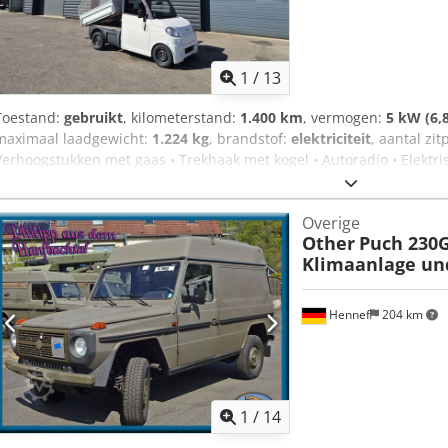
1
/
13
Toestand:
gebruikt
, kilometerstand:
1.400 km
, vermogen:
5 kW (6,
maximaal laadgewicht:
1.224 kg
, brandstof:
elektriciteit
, aantal zi
Verhoogstukken met gaas • Trekhaak met kogel • Autoradio • Elektris
parkeersensoren • Nieuwe voorremmen (schijven en remblokken) Dc
banden
Overige
Other
Puch 230G
Klimaanlage un
Hennef
204 km
1
/
14