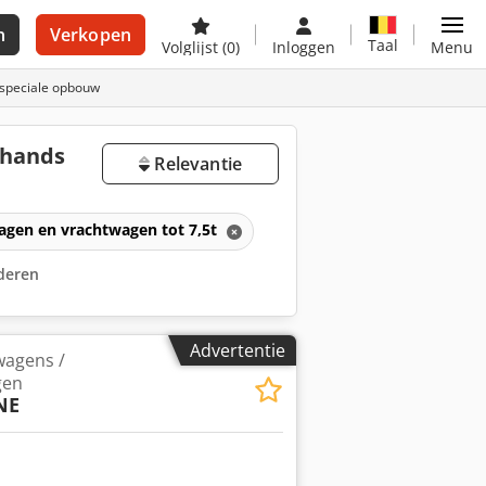
n
Verkopen
Taal
Volglijst
(0)
Inloggen
Menu
 speciale opbouw
ehands
Relevantie
agen en vrachtwagen tot 7,5t
jderen
Advertentie
wagens /
gen
NE