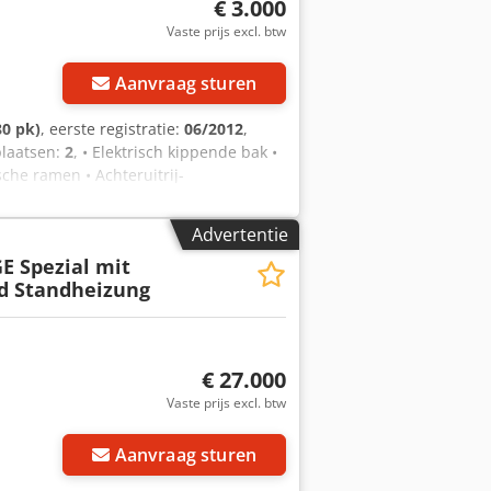
€ 3.000
Vaste prijs excl. btw
Aanvraag sturen
80 pk)
, eerste registratie:
06/2012
,
tplaatsen:
2
, • Elektrisch kippende bak •
che ramen • Achteruitrij-
odpfx Anjzr Aahj Tok • 4 nieuwe
Advertentie
E Spezial mit
d Standheizung
€ 27.000
Vaste prijs excl. btw
Aanvraag sturen