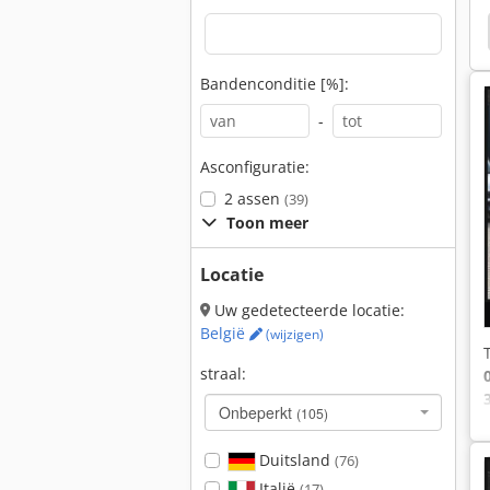
50
Fiat 780
Fiat 640
Fiat 980
Fiat 750
Bandenconditie [%]:
-
Asconfiguratie:
2 assen
(39)
Toon meer
Locatie
Uw gedetecteerde locatie:
België
(wijzigen)
straal:
Onbeperkt
(105)
Duitsland
(76)
Italië
(17)