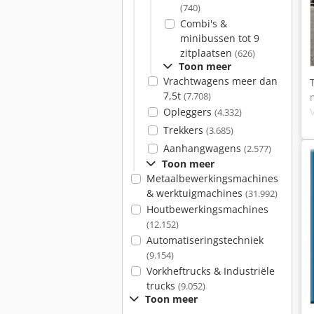
(740)
Combi's &
minibussen tot 9
zitplaatsen
(626)
Toon meer
Vrachtwagens meer dan
7,5t
(7.708)
Opleggers
(4.332)
Trekkers
(3.685)
Aanhangwagens
(2.577)
Toon meer
Metaalbewerkingsmachines
& werktuigmachines
(31.992)
Houtbewerkingsmachines
(12.152)
Automatiseringstechniek
(9.154)
Vorkheftrucks & Industriële
trucks
(9.052)
Toon meer