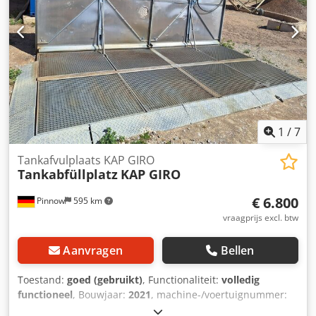
1
/
7
Tankafvulplaats KAP GIRO
Tankabfüllplatz
KAP GIRO
€ 6.800
Pinnow
595 km
vraagprijs excl. btw
Aanvragen
Bellen
Toestand:
goed (gebruikt)
, Functionaliteit:
volledig
functioneel
, Bouwjaar:
2021
, machine-/voertuignummer:
305642
, SEPPELER - Tankvulplaats Max. wieldruk: 6500 kg