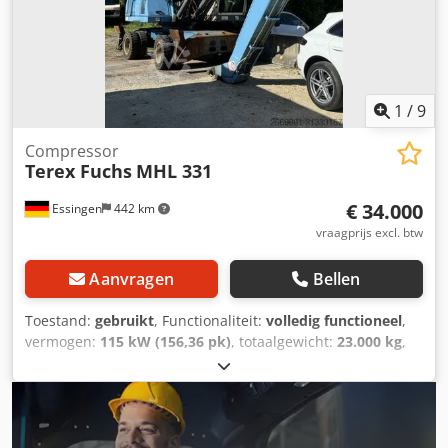
1
/
9
Compressor
Terex Fuchs
MHL 331
€ 34.000
Essingen
442 km
vraagprijs excl. btw
Aanvragen
Bellen
Toestand:
gebruikt
, Functionaliteit:
volledig functioneel
,
vermogen:
115 kW (156,36 pk)
, totaalgewicht:
23.000 kg
,
brandstoftype:
diesel
, kleur:
blauw
, bedrijfsklaar gewicht:
24.200 kg
, maximaal laadgewicht:
12.500 kg
, leeggewicht:
24.200 kg
, brandstof:
diesel
, soort overbrenging:
automatisch
, Bouwjaar:
2005
, bedrijfsturen:
14.800 h
,
Uitrusting:
cabine, grijperhydrauliek, verstelbare giek
, Wij