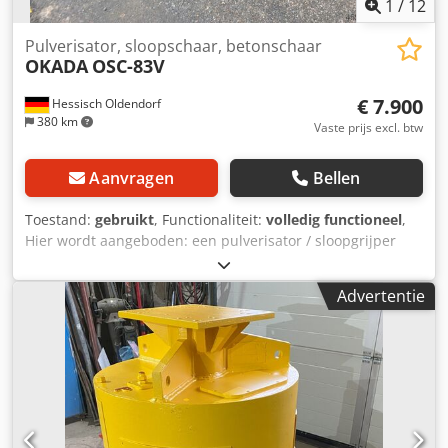
1
/
12
Pulverisator, sloopschaar, betonschaar
OKADA
OSC-83V
€ 7.900
Hessisch Oldendorf
380 km
Vaste prijs excl. btw
Aanvragen
Bellen
Toestand:
gebruikt
, Functionaliteit:
volledig functioneel
,
Hier wordt aangeboden: een pulverisator / sloopgrijper
Merk: OKADA OSV-83V LENOX MS21 Geschikt voor 20-25
ton graafmachines Credpfx Aexw N Szehzjf Gebruikte,
Advertentie
goed werkende staat. Voor vragen neem contact op via
telefoon of E-mail Verzending binnen Duitsland is mogelijk.
Verzendkosten op aanvraag. Alle informatie is vrijblijvend
en zonder garantie, fouten en tussentijdse verkoop
voorbehouden. Wij spreken Frans / Wij spreken Russisch
We speak English / Wij spreken Roemeens Viber /
WhatsApp / Skype Wij verzorgen tegen meerprijs alle