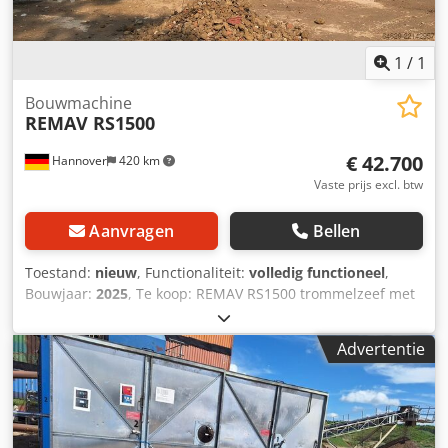
1
/
1
Bouwmachine
REMAV RS1500
€ 42.700
Hannover
420 km
Vaste prijs excl. btw
Aanvragen
Bellen
Toestand:
nieuw
, Functionaliteit:
volledig functioneel
,
Bouwjaar:
2025
, Te koop: REMAV RS1500 trommelzeef met
weinig bedrijfsuren – zo goed als nieuw Crjdpjzd D Uqefx
Ahzef
Advertentie