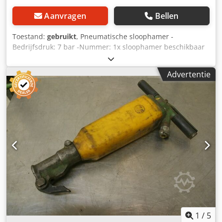
Aanvragen
Bellen
Toestand:
gebruikt
, Pneumatische sloophamer -
Bedrijfsdruk: 7 bar -Nummer: 1x sloophamer beschikbaar
Csdpfx Ajcm I Uiehzerf -Afmetingen: 500/220/H70 mm -
Gewicht: 6 kg
Advertentie
1
/
5