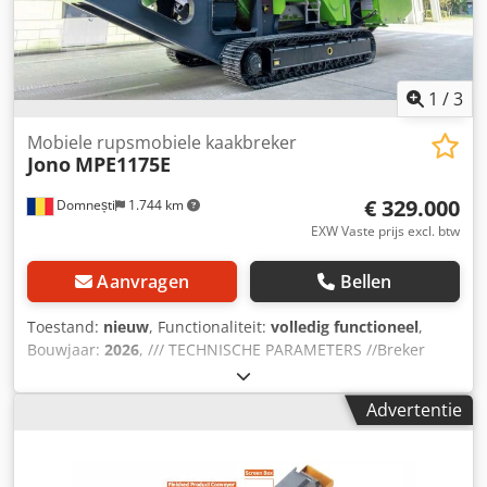
1
/
3
Mobiele rupsmobiele kaakbreker
Jono
MPE1175E
€ 329.000
Domnești
1.744 km
EXW Vaste prijs excl. btw
Aanvragen
Bellen
Toestand:
nieuw
, Functionaliteit:
volledig functioneel
,
Bouwjaar:
2026
, /// TECHNISCHE PARAMETERS //Breker
Brekeropening (L*B)(mm): 1100 x 750 mm Max.
invoergrootte (mm): 650 mm Uitvoeropening breedte
Advertentie
(instelbereik) (mm): 70-200 mm Motorvermogen (kW):
110/132 kW (Hoge Prestaties) Credoyni Ulopfx Ahzjf
Capaciteit (t/u): 150-400 t/h Voersysteem Trechterinhoud
(m3): 7 m3 //Complete machine Totaalgewicht (t): 52 t