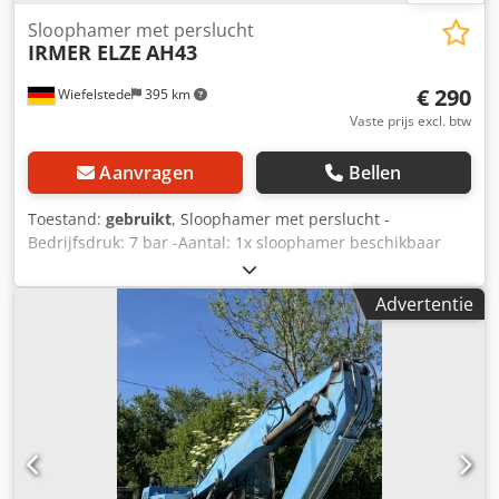
Sloophamer met perslucht
IRMER ELZE
AH43
€ 290
Wiefelstede
395 km
Vaste prijs excl. btw
Aanvragen
Bellen
Toestand:
gebruikt
, Sloophamer met perslucht -
Bedrijfsdruk: 7 bar -Aantal: 1x sloophamer beschikbaar
Crodocm D A Ispfx Ahzef -Prijs: per stuk -Afmetingen:
640/365/H125 mm -Gewicht: 22 kg
Advertentie