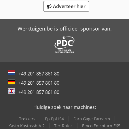
Schaffer 2345 T
Adverteer hier
Trailer And Tools
Werktuigen.be is officieel sponsor van:
+49 201 857 861 80
+49 201 857 861 80
+49 201 857 861 80
Huidige zoek naar machines:
Trekkers
Ep Epl154
Faro Gage Faroarm
Kasto Kastossb A 2
Tec Rotec
Emco Emcoturn E65