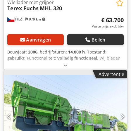
Wiellader met grijper
Terex Fuchs
MHL 320
€ 63.700
Hlučín
979 km
Vaste prijs excl. btw
Aanvragen
Bellen
Bouwjaar:
2006
, bedrijfsturen:
14.000 h
, Toestand:
gebruikt
, Functionaliteit:
volledig functioneel
, Wij bieden
een gebruikte Terex Fuchs MHL 320 laadmachine aan,
bouwjaar 2006. Giek met sorteergrijper is gereviseerd,
Advertentie
nieuwe slangen. Topconditie. Garantie. Cedpsy Uv Srsfx
Ahzorf