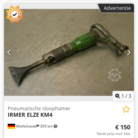
Advertentie
1
/
3
Pneumatische sloophamer
IRMER ELZE
KM4
€ 150
Wiefelstede
395 km
Vaste prijs excl. btw