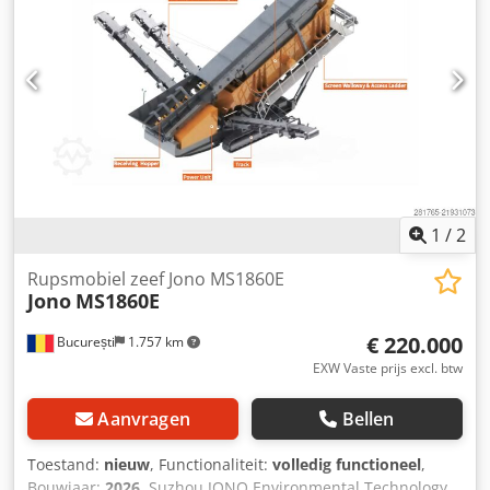
Transportafmeting (mm): 15.000 x 3.000 x 3.700 mm Totale
aandrijfvermogen (kW): 162,5 kW Motorvermogen (kW): 112
kW
1
/
2
Rupsmobiel zeef Jono MS1860E
Jono
MS1860E
€ 220.000
București
1.757 km
EXW Vaste prijs excl. btw
Aanvragen
Bellen
Toestand:
nieuw
, Functionaliteit:
volledig functioneel
,
Bouwjaar:
2026
, Suzhou JONO Environmental Technology