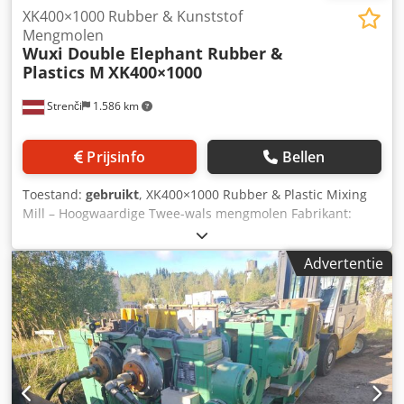
XK400×1000 Rubber & Kunststof
Mengmolen
Wuxi Double Elephant Rubber &
Plastics M
XK400×1000
Strenči
1.586 km
Prijsinfo
Bellen
Toestand:
gebruikt
, XK400×1000 Rubber & Plastic Mixing
Mill – Hoogwaardige Twee-wals mengmolen Fabrikant:
Wuxi Double Elephant Rubber & Plastics Machinery Co.,
Ltd. Model: XK400×1000 Belangrijkste technische
Advertentie
gegevens: Walsdiameter: 400 mm Werkbreedte: 1000 mm
Voorkant wals: 14,85 m/min Achterkant wals: 18,85 m/min
Snelheidsverhouding: 1 : 1,27 Max. walsopening: 10 mm
Batchcapaciteit: 25–35 kg Motorvermogen: 37 kW (Siemens
IE3 motor) Besturingssysteem: Siemens S7-300 PLC met
Profibus Lengte: 4400 mm Breedte: 1710 mm Hoogte: 1850
mm Chodpexrc Eqofx Akkoa Gewicht: ca. 8500 kg
Beschrijving: De XK400×1000 mengmolen is een zware,