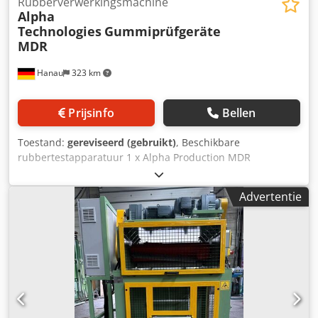
Rubberverwerkingsmachine
Alpha
Technologies
Gummiprüfgeräte
MDR
Hanau
323 km
Prijsinfo
Bellen
Toestand:
gereviseerd (gebruikt)
, Beschikbare
rubbertestapparatuur 1 x Alpha Production MDR
rheometer (optioneel in container met pneumatische
monsterpons) Chjdswmnlhspfx Akkoa Het apparaat is
Advertentie
gecontroleerd, gekalibreerd en voorzien van nieuwe
software op een nieuwe tower-pc!