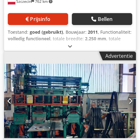
Szczecin
762 km
voor vormdelen en verschillende materialen. De machine
beschikt over een geïntegreerde veiligheidskring inclusief
noodstop en een analoge manometer voor het bewaken
Prijsinfo
Bellen
van het persproces. Dankzij het industriële ontwerp is de
Mapelli T60 zeer geschikt voor continu gebruik en biedt
Toestand:
goed (gebruikt)
, Bouwjaar:
2011
, Functionaliteit:
een economische oplossing voor bedrijven die robuuste
volledig functioneel
, totale breedte:
2.250 mm
, totale
vulcanisatietechniek nodig hebben. Voor de juistheid,
lengte:
11.000 mm
, totale hoogte:
2.550 mm
, Autoclaaf
volledigheid en actualiteit van de gegevens wordt geen
voor roterend herprofileren SCHOLZ Bouwjaar 2011, in
aansprakelijkheid aanvaard.
Advertentie
goede staat, gedemonteerd en opgeslagen Chsdpfxotph H
So Akkoa Verwarmingstype: stoom (stoomgenerator niet
inbegrepen) Lengte: ca. 11000 mm Breedte: ca. 2250 mm
Hoogte: ca. 2550 mm Totaalgewicht: ca. 7000 kg
Binnendiameter: 1650 mm cilindrische lengte: 9500 mm
Bruikbare lengte: 24 banden