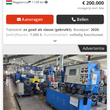
€ 200.000
Nagytarcsa
1.128 km
vraagprijs excl. btw
Aanvragen
Bellen
Toestand:
zo goed als nieuw (gebruikt)
, Bouwjaar:
2020
,
bedrijfsturen:
7.500 h
, Functionaliteit:
volledig functioneel
,
type ingangsstroom:
driefasig
, aantal injecties:
1
,
Uitstekende rubber spuitgietmachine in perfecte staat,
Advertentie
bouwjaar 2020. Zeer weinig bedrijfsuren, in perfecte staat.
Sluitkracht 600 ton Spuitvolume 2500 cc
Verwarmingsbladen 1200 x 1300 mm FIFO injectiesysteem
2500 bar Kernheffer bewegende plaat Kernheffer vaste
plaat Gegevensback-up op CF-kaart Energiebesparing door
servopompbesturing Chsdpfstu H Stox Akkea