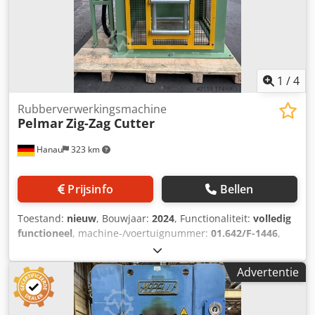
1
/
4
Rubberverwerkingsmachine
Pelmar
Zig-Zag Cutter
Hanau
323 km
Prijsinfo
Bellen
Toestand:
nieuw
, Bouwjaar:
2024
, Functionaliteit:
volledig
functioneel
, machine-/voertuignummer:
01.642/F-1446
,
Nieuwe Zig-Zag Snijder! voor het snijden van een 800mm
vacht in een eindeloze strook voor extrudertoevoer
Advertentie
Chjdpfxeuz Twqs Akksa 12 maanden garantie. Beschrijving
bijgevoegd!