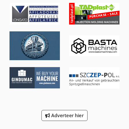
International 644
International 654
International 743
International 824
International 833
International 834
International 844
International 946
Job-Mann 200-35
New Holland-Kobelco
Adverteer hier
Trailer And Tools