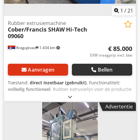
1
/
21
Rubber extrusiemachine
Cober/Francis SHAW
Hi-Tech
09060
€ 85.000
Kragujevac
1.434 km
EXW vraagprijs excl. btw
Aanvragen
Bellen
Toestand:
direct inzetbaar (gebruikt)
, Functionaliteit:
volledig functioneel
, Rubber extrusielijn voor de productie
van rubberen extrusieprofielen Chodpsyn Ec Eofx Akkoa
Advertentie