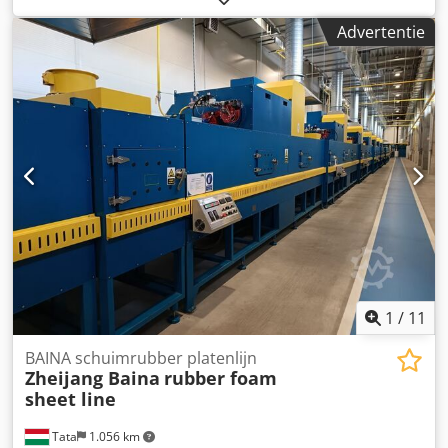
Afstand tussen de kolommen: 630 mm Gewicht van de
Advertentie
machine: 5.490 kg Aantal: 1 stuk Chedpfx Akszl Dfxjksa
Categorie: Spuitgietmachines voor kunststoffen /
verpakkingen Type machine: Spuitgietmachine voor rubber
(Rubber-spuitgietmachine)
1
/
11
BAINA schuimrubber platenlijn
Zheijang Baina
rubber foam
sheet line
Tata
1.056 km