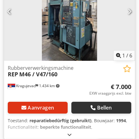
1
/
6
Rubberverwerkingsmachine
REP
M46 / V47/160
€ 7.000
Kragujevac
1.434 km
EXW vraagprijs excl. btw
Aanvragen
Bellen
Toestand:
reparatiebedürftig (gebruikt)
, Bouwjaar:
1994
,
Functionaliteit:
beperkte functionaliteit
,
machine-/voertuignummer:
466EIF712N14 /