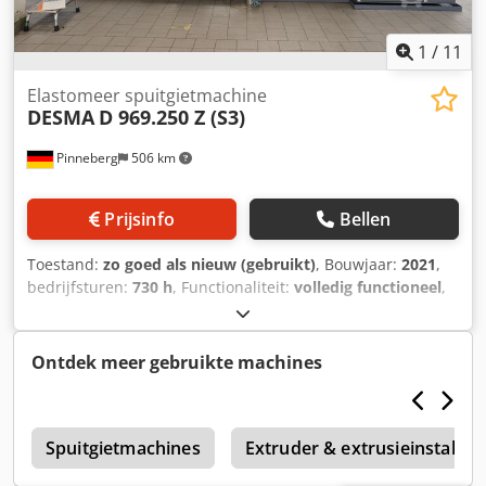
1
/
11
Elastomeer spuitgietmachine
DESMA
D 969.250 Z (S3)
Pinneberg
506 km
Prijsinfo
Bellen
Toestand:
zo goed als nieuw (gebruikt)
, Bouwjaar:
2021
,
bedrijfsturen:
730 h
, Functionaliteit:
volledig functioneel
,
klemmkracht:
2.700 kN
, nominaal vermogen:
22 kW (29,91
pk)
, bedrijfsdruk:
265 bar
, Wij bieden deze zo goed als
nieuwe DESMA D 969.250 Z (S3)
Ontdek meer gebruikte machines
rubberverwerkingsmachine, bouwjaar 2021, aan.
Sluitkracht: 2700 kN Injectievolume: 500 cm³ Injectiedruk:
3500 bar EUROMAP-formaat: 2700-1750 Spanning: 400 V
A
Frequentie: 50 Hz Max. kortsluitstroom: 10 kA
Spuitgietmachines
Extruder & extrusieinstallati
Csdpfxszgvxyo Akksha Totale stroom: 138 A Voorzekering: