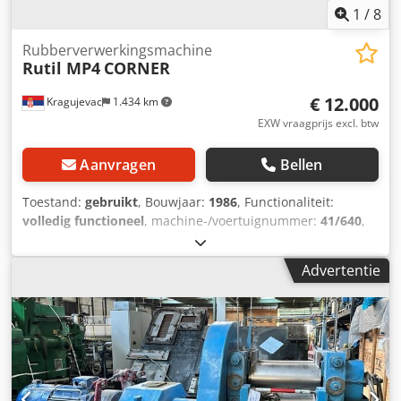
1
/
8
Rubberverwerkingsmachine
Rutil MP4
CORNER
€ 12.000
Kragujevac
1.434 km
EXW vraagprijs excl. btw
Aanvragen
Bellen
Toestand:
gebruikt
, Bouwjaar:
1986
, Functionaliteit:
volledig functioneel
, machine-/voertuignummer:
41/640
,
klemmkracht:
250 kN
, Viercellige injectiepers Rutil MP4
met een plaatafmeting van 260 x 240 mm en een
Advertentie
sluitkracht van 25 ton. Machine is operationeel. Cjdpfxjyb
Rn To Akksha