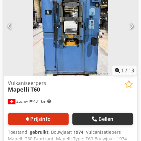
1
/
13
Vulkaniseerpers
Mapelli
T60
Zuchwil
431 km
Prijsinfo
Bellen
Toestand:
gebruikt
, Bouwjaar:
1974
, Vulcanisatiepers
Mapelli T60 Fabrikant: Mapelli Type: T60 Bouwjaar: 1974