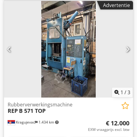
V47Y10D94502002
, klemmkracht:
1.800 kN
, Twee REP
Advertentie
injectiepersen met plaatafmetingen van 510 x 430 mm,
sluitkracht van 180 ton en een injectiecapaciteit van 670
cm³. Bij de eerste machine is revisie van de cilinder en
vervanging van de afdichtingen nodig. Bij de tweede
machine ontbreken de hydraulische pomp, de
drukregelklep en de besturingskaart. Chedsyb Rw Uspfx
Akkja
1
/
3
Rubberverwerkingsmachine
REP
B 571 TOP
€ 12.000
Kragujevac
1.434 km
EXW vraagprijs excl. btw