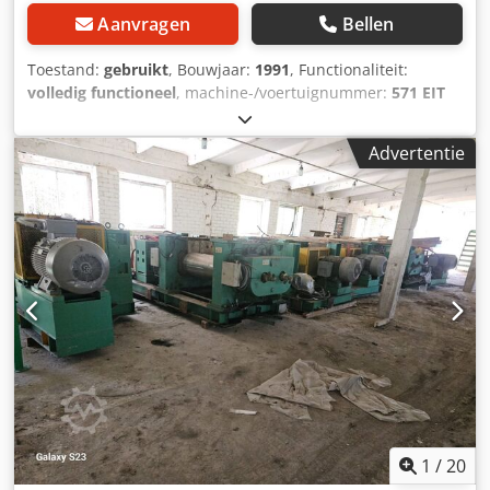
Aanvragen
Bellen
Toestand:
gebruikt
, Bouwjaar:
1991
, Functionaliteit:
volledig functioneel
, machine-/voertuignummer:
571 EIT
9106/1149
, klemmkracht:
2.500 kN
, Injectie
spuitgietmachine REP S, vloermaten 500 x 630, in
Advertentie
werkende staat met klemkracht van 250t en
injectiecapaciteit van 968 cm3. Chsdpfx Asyb Icbjkksa
1
/
20