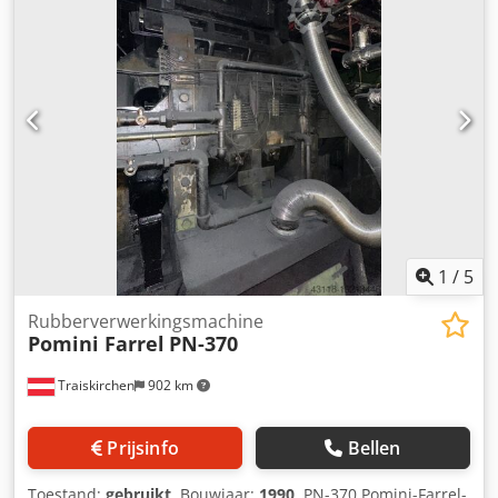
1
/
5
Rubberverwerkingsmachine
Pomini Farrel
PN-370
Traiskirchen
902 km
Prijsinfo
Bellen
Toestand:
gebruikt
, Bouwjaar:
1990
, PN-370 Pomini-Farrel-