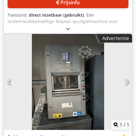
Prijsinfo
Toestand:
direct inzetbaar (gebruikt)
, Een
onderhoudsbehoeftige Maplan spuitgietmachine voor
elastomeren is beschikbaar. Uitvoering: hydraulische
verticale pers, hydrauliekolietype: ISO VH 46 HLP,
Advertentie
hydrauliekolie-inhoud: ca. 600l, max. hydraulische druk:
250bar, diameter verwarmingspatroon: 25mm,
isolatieplaatdikte: 14mm, max. bedrijfstemperatuur: 250°C,
L/D-verhouding: 12:1, max. tegendruk: 400bar, max. slag:
260mm, vacuümpompvermogen: 63m³/u, gewicht: ca.
17.500kg, besturing: B&R PLC. De temperatuurregelaars en
de hydraulische vergrendeling zijn defect. Documentatie
aanwezig. Bezichting ter plaatse is mogelijk. Codpfszcfi Iex
Akkjha
1
/
1