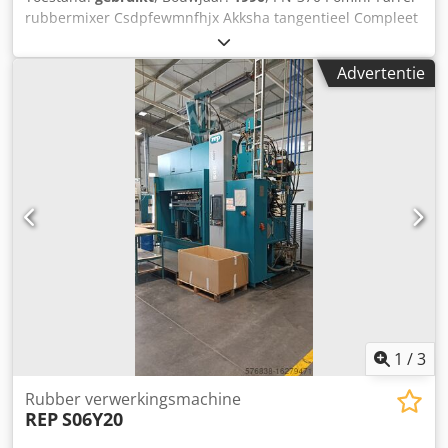
rubbermixer Csdpfewmnfhjx Akksha tangentieel Compleet
leverbaar met versnellingsbak, 2 x DC-motoren,
olieweegschaal, bontweegschaal, chemische weegschaal,
Advertentie
batchfeeder Beschrijving bijgevoegd!
1
/
3
Rubber verwerkingsmachine
REP
S06Y20