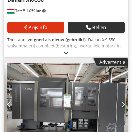
Tata
1.059 km
Prijsinfo
Bellen
Toestand:
zo goed als nieuw (gebruikt)
, Dalian XK-550
walsenmalerij compleet (besturing, hydrauliek, motor). In
goede staat, af fabriek gemonteerd, direct inzetbaar. Type:
Dalian XK-550 Walsbreedte: 550 mm Uitvoering: Gesloten
Advertentie
industriële walsenmalerij Werkbreedte: 1500 mm Chedpfx
Akoy Eyy Uekja Walsensnelheid: 18–30 m/min
Overbrengingsverhouding: 1:1,27 Spleetverstelling:
hydraulisch Max. spleet: ca. 0,5–12 mm Capaciteit: 2–6 t/u
Vermogen: 110 kW Materiaal: walzen van gehard gietijzer