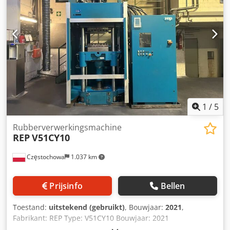
1
/
5
Rubberverwerkingsmachine
REP
V51CY10
Częstochowa
1.037 km
Prijsinfo
Bellen
Toestand:
uitstekend (gebruikt)
, Bouwjaar:
2021
,
Fabrikant: REP Type: V51CY10 Bouwjaar: 2021
Serienummer: V51CY1021128034 Sluitkracht: 2.500 kN