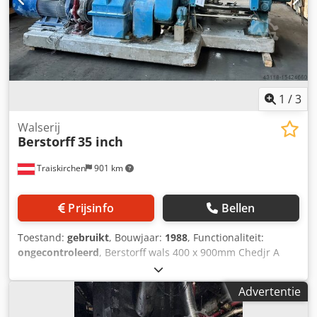
1
/
3
Walserij
Berstorff
35 inch
Traiskirchen
901 km
Prijsinfo
Bellen
Toestand:
gebruikt
, Bouwjaar:
1988
, Functionaliteit:
ongecontroleerd
, Berstorff wals 400 x 900mm Chedjr A
Dfyepfx Akkja Meer details in bijgevoegde beschrijving!
Advertentie