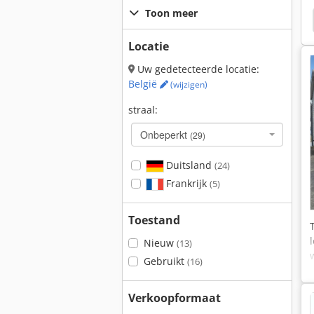
Toon meer
Man Le8
Man Le 8
Locatie
Uw gedetecteerde locatie:
België
(wijzigen)
straal:
Onbeperkt
(29)
Duitsland
(24)
Frankrijk
(5)
Toestand
Nieuw
(13)
Gebruikt
(16)
Verkoopformaat