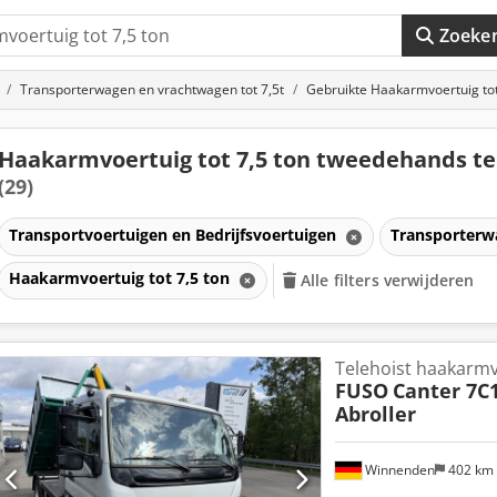
Zoeke
Transporterwagen en vrachtwagen tot 7,5t
Gebruikte Haakarmvoertuig tot
Haakarmvoertuig tot 7,5 ton tweedehands te
(29)
Transportvoertuigen en Bedrijfsvoertuigen
Transporterw
Haakarmvoertuig tot 7,5 ton
Alle filters verwijderen
Telehoist haakarmv
FUSO
Canter 7C
Abroller
Winnenden
402 km