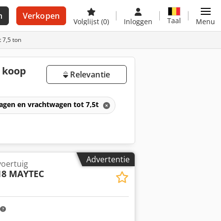
n
Verkopen
Taal
Volglijst
(0)
Inloggen
Menu
 7,5 ton
 koop
Relevantie
agen en vrachtwagen tot 7,5t
Advertentie
oertuig
18 MAYTEC