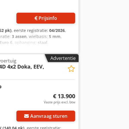
Prijsinfo
62 pk)
, eerste registratie:
04/2026
,
uratie:
3 assen
, wielbasis:
5 mm
,
Euro 6
, ophanging:
staal
,
ra, airconditioning, boordcomputer,
raanarm • ROCKINGER koppeling •
Advertentie
oertuig
tibrake retarder • Achteruitrijcamera •
4D 4x2 Doka, EEV,
hten • Snelheidsregelaar en -begrenzer
hter LED-verlichting • Wielbasis 5600
€ 13.900
Vaste prijs excl. btw
Aanvraag sturen
 (140,04 pk)
, eerste registratie: