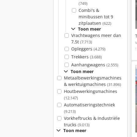
(749)
Combi's &
minibussen tot 9
zitplaatsen
(622)
Toon meer
Vrachtwagens meer dan
7,5t
(7.713)
Opleggers
(4.279)
Trekkers
(3.688)
Aanhangwagens
(2.555)
Toon meer
Metaalbewerkingsmachines
& werktuigmachines
(31.896)
Houtbewerkingsmachines
(12.147)
Automatiseringstechniek
(9.213)
Vorkheftrucks & Industriële
trucks
(9.013)
Toon meer