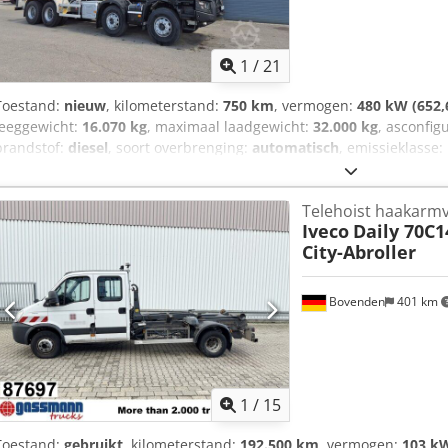
1
/
21
Toestand:
nieuw
, kilometerstand:
750 km
, vermogen:
480 kW (652,
leeggewicht:
16.070 kg
, maximaal laadgewicht:
32.000 kg
, asconfig
brandstof:
diesel
, soort overbrenging:
automatisch
, emissieklasse:
draagvermogen:
15.930 kg
, Uitrusting:
Bluetooth, achteruitrijcame
centrale vergrendeling, cruise control
, • Uitschuifbare HIAB 26T k
Telehoist haakarmv
Hydraulische aansluitingen achter • Hydraulisch reservoir (BAE) • Op
Iveco
Daily 70C1
GPS • Airconditioning • Bluetooth Crodpfxszcg Ras Al Asf • Zwaailic
City-Abroller
• Opbergkist • Verticale uitlaat • Achterruit cabine • Urenmeter • Ac
mm • Laadbak min. 6,50 m • Laadbak max. 8,00 m
Bovenden
401 km
1
/
15
Toestand:
gebruikt
, kilometerstand:
192.500 km
, vermogen:
103 kW