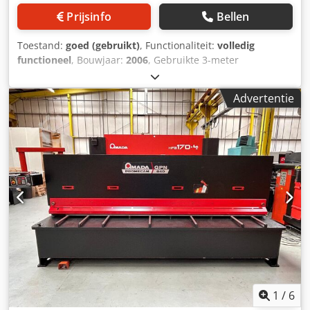
Prijsinfo
Bellen
Toestand:
goed (gebruikt)
, Functionaliteit:
volledig
functioneel
, Bouwjaar:
2006
, Gebruikte 3-meter
plaatknipschaar van Baykal Djdozgt Tbopfx Aigeck Type:
HGL 3100 x 8 Capaciteit: 3100 x 8 mm (staal) Elektrische
Advertentie
NC-achteraanslag Bouwjaar: 2006
1
/
6