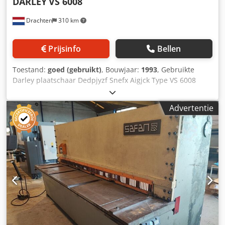
DARLEY
VS 6008
Drachten
310 km
Prijsinfo
Bellen
Toestand:
goed (gebruikt)
, Bouwjaar:
1993
, Gebruikte
Darley plaatschaar Dedpjyzf Snefx Aigjck Type VS 6008
Capaciteit 6050 x 8 mm Machine volledig werkend, frame
dient gelast te worden (zie laatste foto)
Advertentie