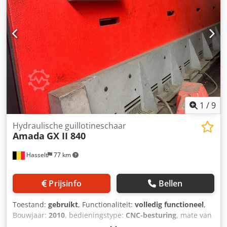
1
/
9
Hydraulische guillotineschaar
Amada
GX II 840
Hasselt
77 km
Prijsinfo
Bellen
Toestand:
gebruikt
, Functionaliteit:
volledig functioneel
,
Bouwjaar:
2010
, bedieningstype:
CNC-besturing
, mate van
automatisering:
halfautomatisch
, aandrijvingstype: