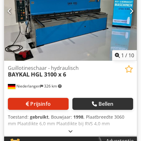
1
/
10
Guillotineschaar - hydraulisch
BAYKAL
HGL 3100 x 6
Niederlangen
326 km
Prijsinfo
Bellen
Toestand:
gebruikt
, Bouwjaar:
1998
, Plaatbreedte 3060
mm Plaatdikte 6,0 mm Plaatdikte bij RVS 4,0 mm
Staanderbreedte 3100 mm Aandrukpunten 16 stuks
Maximale slagen per minuut 10 - 15 slagen/min Olie-