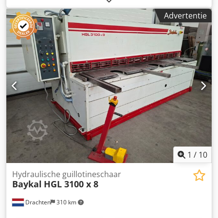
hydraulisch
, werkbreedte:
4.000 mm
, plaatdikte staal
Advertentie
(max.):
8 mm
, vermogen:
15 kW (20,39 pk)
,
ingangsspanning:
400 V
, ingangsfrequentie:
50 Hz
,
totaalgewicht:
11.530 kg
, Mogelijkheid om een
hoogwaardige AMADA GX II 840 hydraulische
guillotineschaar aan te kopen, in zeer goede staat. Deze
machine is ontworpen voor nauwkeurig, betrouwbaar en
efficiënt knippen van plaatmateriaal en biedt een
uitstekende stijfheid, hoge precisie en gebruiksvriendelijke
bediening. De GX II-serie van AMADA staat bekend om
haar robuuste constructie, hoge veiligheidsnormen en
eenvoudige bediening, waardoor deze machine uitermate
geschikt is voor industriële productieomgevingen.
Dodpfszh T E Hex Aigeck De machine is onmiddellijk
beschikbaar en kan op afspraak werkend worden
1
/
10
geïnspecteerd en getest.
Hydraulische guillotineschaar
Baykal
HGL 3100 x 8
Drachten
310 km