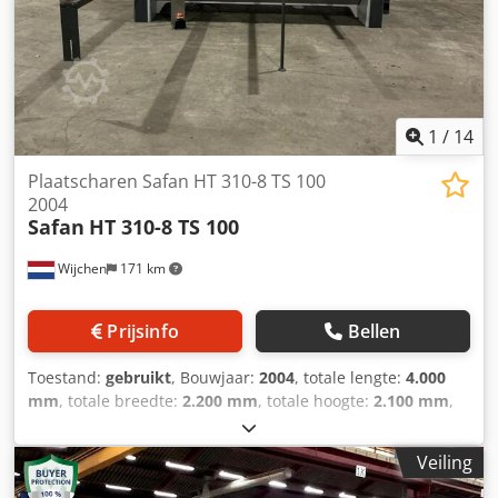
1
/
14
Plaatscharen Safan HT 310-8 TS 100
2004
Safan
HT 310-8 TS 100
Wijchen
171 km
Prijsinfo
Bellen
Toestand:
gebruikt
, Bouwjaar:
2004
, totale lengte:
4.000
mm
, totale breedte:
2.200 mm
, totale hoogte:
2.100 mm
,
Gewicht: 9.800 kg Prijs: Op aanvraag - Bouwjaar: 2004 -
Documentatie aanwezig: Ja Dedpfoyf Hpzsx Aigeck - CE
Veiling
markering aanwezig: Ja - CE certificaat aanwezig: Nee -
Serienummer: B8820 - Aansturing: CNC - Aandrijving: