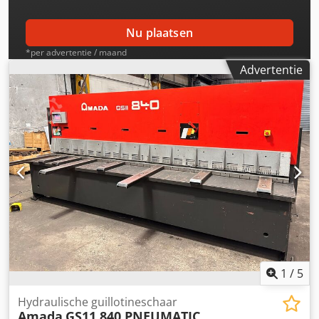
BLADSPLEET EN ZWAAIHOEKINSTELLING FLIP-STOPS
VOORAAN ÉÉN SET MESSEN 4 SNIJKANTEN INSTELBARE
Nu plaatsen
SLAG WERKLADE URENTELLER AUTO-DIAGNOSE
*per advertentie / maand
Advertentie
1
/
5
Hydraulische guillotineschaar
Amada
GS11 840 PNEUMATIC