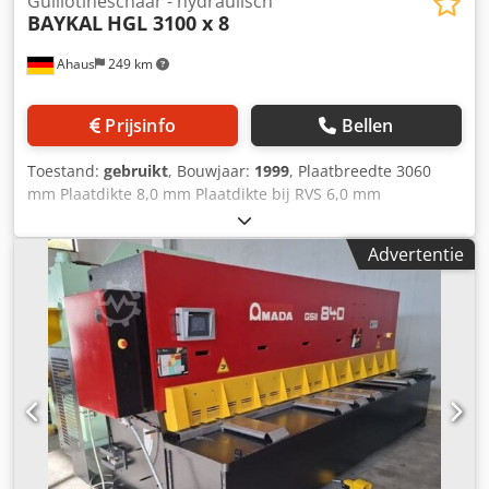
Guillotineschaar - hydraulisch
BAYKAL
HGL 3100 x 8
Ahaus
249 km
Prijsinfo
Bellen
Toestand:
gebruikt
, Bouwjaar:
1999
, Plaatbreedte 3060
mm Plaatdikte 8,0 mm Plaatdikte bij RVS 6,0 mm
Staanderbreedte 3100 mm Aandrukker 16 stuks Slagen per
minuut max. 10 - 15 Olie-inhoud 160 ltr. Snijhoek 1,6°
Advertentie
Achteraanslag – verstelbaar 6,0 - 750 mm Besturing ELGO
P9521 Totale vermogensbehoefte 18,5 kW Gewicht 6300 kg
Dsdpfx Asxaci Eeigsck Afmetingen L-B-H 3900 x 2300 x 1630
mm Uitrusting: - Robuuste elektrohydraulische pendel-
schaar - Digitale ELGO display model P9521 voor
elektrische achteraanslag * Verplaatsingsweg
achteraanslag X = 750 mm * Spelingvrije
kogelomloopspindel voor achteraanslag *
Verplaatsingssnelheid 100 mm/sec - 1x stabiele zijgeleider
* met T-sleuf, flip-stop en millimeterverdeling - 2x stabiele