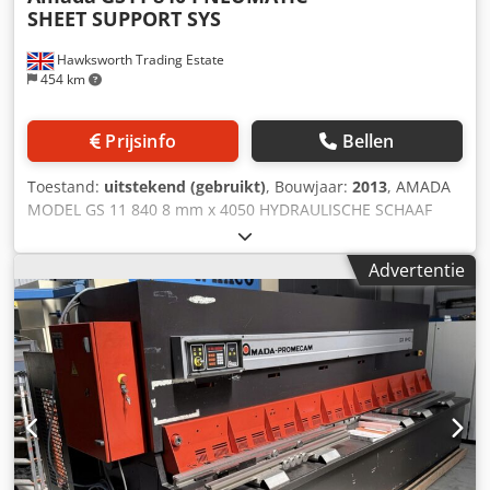
SHEET SUPPORT SYS
Hawksworth Trading Estate
454 km
Prijsinfo
Bellen
Toestand:
uitstekend (gebruikt)
, Bouwjaar:
2013
, AMADA
MODEL GS 11 840 8 mm x 4050 HYDRAULISCHE SCHAAF
Bouwjaar: 2013 PROGRAMMEERBARE CNC SCHAAF
Capaciteit roestvrij staal: 6 mm Capaciteit aluminium: 10
Advertentie
mm Snijlengte: 4050 mm Gemotoriseerde achteraanslag:
1000 mm Pneumatische plaatsteunen Zij-aanslag: 1,5
meter Serienummer: Klembalk: hydraulisch Mesopening-
afstelling: standaard Dcsdpfxeyr H U Ds Aigjk Variabele
snijhoek: standaard Schaduwlijnverlichting: standaard
Gecentraliseerde smering: standaard Slagteller: standaard
Instelbare slag: standaard Motor: 16 kW Gewicht: 11.650 kg