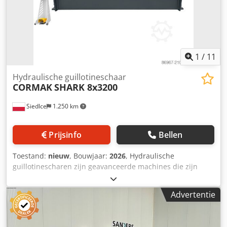
1
/
11
Hydraulische guillotineschaar
CORMAK
SHARK 8x3200
Siedlce
1.250 km
Prijsinfo
Bellen
Toestand:
nieuw
, Bouwjaar:
2026
, Hydraulische
guillotinescharen zijn geavanceerde machines die zijn
ontworpen voor het nauwkeurig snijden van platen met
verschillende diktes en hardheden. Dankzij het gebruik
Advertentie
van een hydraulische aandrijving leveren ze een hoge
perskracht, waardoor een efficiënte bewerking van zelfs de
meest veeleisende materialen mogelijk is. Een robuuste