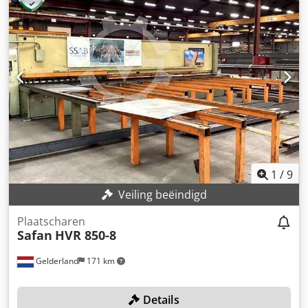
Hydraulisch - Vermogen [kW]: 15.0 - Max. plaatdikte [mm]:
8 - Max. werkbreedte [mm]: 3100 - Type aanslag: Elektrisch
- Diepte aanslag [mm]: 1000 - Hooghoudinrichting:
Pneumatisch - Vingerbeveiliging: Vast - Hoekverstelling:
Motorisch - Snijspleetinstelling: Motorisch - Tafeltype:
Kogellagertafel - Transportafmetingen: 4000mm x 2200mm
x 2100mm (l x b x h) - Transportgewicht [kg]: 9800kg -
Transportcolli [st.]: 1 Financiële informatie BTW: De
getoonde prijs is exclusief BTW BTW/marge: BTW
verrekenbaar voor ondernemers Levering en inruil altijd
mogelijk van alles in de industriële sectoren Lukas van
Rossum
1
/
9
Veiling beëindigd
Plaatscharen
Safan
HVR 850-8
Gelderland
171 km
Details