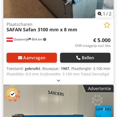
1
/
2
Plaatscharen
SAFAN
Safan 3100 mm x 8 mm
€ 5.000
Oostenrijk
864 km
EXW vraagprijs excl. btw
Aanvragen
Bellen
Toestand:
gebruikt
, Bouwjaar:
1987
, Plaatlengte: 3.100 mm
Plaatdikte: 8,0 mm Snijbreedte: 3.100 mm Totaal benodigd
vermogen: 11 kW Gewicht ca.: 7.500 kg Afmetingen (LxBxH):
4.180 x 2.150 x 2.000 mm Technische gegevens: Plaatdikte:
Advertentie
8 mm Snijlengte: 3.100 mm Dcsdpfx Aisyy Tqcogok
Achteraanslag: mechanisch aangedreven 1.000 mm
Snijspleetverstelling 11 kW