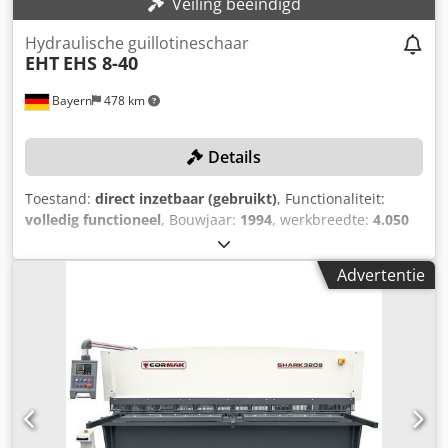
Veiling beëindigd
Hydraulische guillotineschaar
EHT
EHS 8-40
Bayern
478 km
Details
Toestand:
direct inzetbaar (gebruikt)
, Functionaliteit:
volledig functioneel
, Bouwjaar:
1994
, werkbreedte:
4.050
mm
, plaatdikte (max.):
8 mm
, TECHNISCHE GEGEVENS
Djdpfx Aozapq Doigock Plaatbreedte: 4.050 mm Plaatdikte:
Advertentie
8 mm Besturing: conventioneel