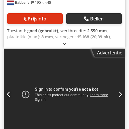
Babberich
195 km
Prijsinfo
Bellen
Toestand:
goed (gebruikt)
, werkbreedte:
2.550 mm
,
plaatdikte (max.):
8 mm
, vermogen:
15 kW (20,39 pk)
,
Knipmachine SAFAN - HT 255-8 MACH-ID 9237 Merk:
SAFAN Type: HT 255-8 Besturing: ARA TOUCHSCREEN
Advertentie
Touchscreen backgauge Max. plaatdikte: 8mm Max.
snijbreedte: 2550mm Aantal slagen korte hoek:19mm
Aantal slagen lange hoek:40 Snijhoek: 0,5 - 2 Gr° Bereik
achteraanslag: 0 - 1000mm Number of down holders: 17
Positioneer snelheid: 200mm/sec. Vermogen kW: 15kW
Lengte: 3400mm Breedte: 2300mm Djdexdb Eyjpfx Aigsck
Hoogte: 2150mm Gewicht: 8900kg