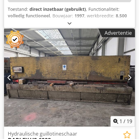
Toestand:
direct inzetbaar (gebruikt)
, Functionaliteit:
volledig functioneel
, Bouwjaar:
1997
, werkbreedte:
8.500
mm
, plaatdikte (max.):
8 mm
, achteraanslag:
1.000 mm
,
totale lengte:
9.530 mm
, Uitrusting:
vingerbescherming
,
Advertentie
De machine is in 2021 gereviseerd! TECHNISCHE DETAILS
Snijbreedte: 8.500 mm Snijdikte: 8 mm Achteraanslag:
1.000 mm MACHINEGEGEVENS Besturing: Conventioneel
Motorvermogen: 15 kW Afmetingen & gewicht Afmetingen
(L x B x H): 9.530 x 2.750 x 2.950 mm Machinegewicht:
55.000 kg UITRUSTING Elektrische aanslag
Vingerbeveiliging: Vast Hoekverstelling: Gemotoriseerd
Snijspelingverstelling: Gemotoriseerd Dodeyuaiaepfx
Aigjck Documentatie CE-markering
1
/
19
Hydraulische guillotineschaar