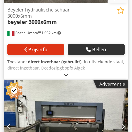
Beyeler hydraulische schaar
3000x6mm
beyeler
3000x6mm
Bastia Umbra
1.032 km
Prijsinfo
Bellen
Toestand:
direct inzetbaar (gebruikt)
, in uitstekende staat,
direct inzetbaar. Dcedozlpgbopfx Aigek
Advertentie