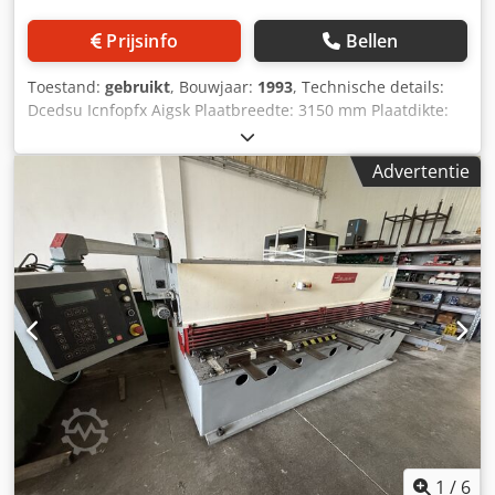
Prijsinfo
Bellen
Toestand:
gebruikt
, Bouwjaar:
1993
, Technische details:
Dcedsu Icnfopfx Aigsk Plaatbreedte: 3150 mm Plaatdikte:
13 mm Breedte standaard: 3670 mm Lengte blad: 3150
mm Vasthoudinrichting: 18 stuks Achteraanslag:
Advertentie
gemotoriseerd 1000 Hoogte boven vloer: 850 mm Aantal
bedrijfsuren: 3256 Tafelafmetingen: LxB: 3770 x 500 mm
Totaal benodigd vermogen: 30 kW Machinegewicht
ongeveer: 12,9 ton Afmetingen machine: 4,4 x 2,8 x 2,4 m
Korte slag Continue werking Sleufverlichting Hydraulische
plaatvouwinrichting lichtscherm achteraan
Positioneerbare achteraanslag *
1
/
6