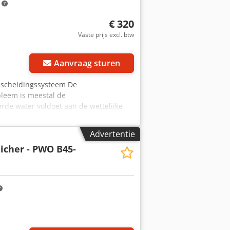
m
€ 320
Vaste prijs excl. btw
Aanvraag sturen
er scheidingssysteem De
bleem is meestal de
rde water voldoet aan de wettelijke
t: 50 kg Codeb A I Dvepfx Af Djrf
Advertentie
icher - PWO B45-