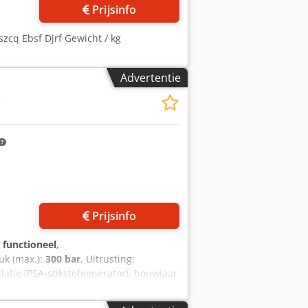
Prijsinfo
szcq Ebsf Djrf Gewicht / kg
Advertentie
N
Prijsinfo
g functioneel
,
ruk (max.):
300 bar
, Uitrusting:
latie (PSA-stikstofgenerator), bouwjaar
ankfurt. Complete, turn-key PSA-
 voor lasersnijmachines, verpakkingen of