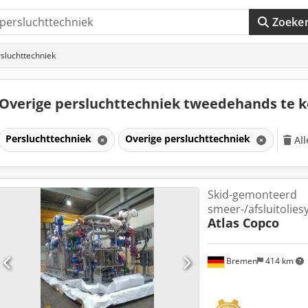
Zoeke
rsluchttechniek
Overige persluchttechniek tweedehands te 
Persluchttechniek
Overige persluchttechniek
All
Skid-gemonteerd
smeer-/afsluitolie
Atlas Copco
Bremen
414 km