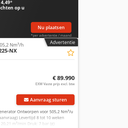
 4,49
*
 Op ruim 450 vierkante meter
chten op u
we compressoren.
Nu plaatsen
*per advertentie / maand
Advertentie
505,2 Nm³/h
225-NX
€ 89.990
EXW Vaste prijs excl. btw
Aanvraag sturen
generator Ontworpen voor 505,2 Nm³/u
aanvraag) Levertijd 8 tot 10 weken
20,21 m³/min Druk: 7 bar (g)