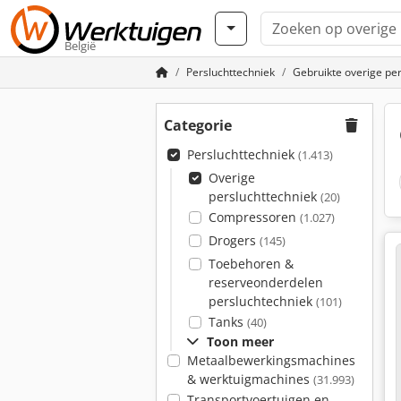
België
Persluchttechniek
Gebruikte overige pe
Categorie
Persluchttechniek
(1.413)
Overige
persluchttechniek
(20)
Compressoren
(1.027)
Drogers
(145)
Toebehoren &
reserveonderdelen
persluchtechniek
(101)
Tanks
(40)
Toon meer
Metaalbewerkingsmachines
& werktuigmachines
(31.993)
Transportvoertuigen en