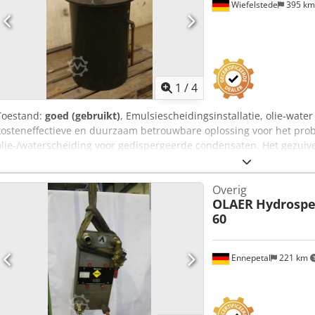
Wiefelstede
395 k
1
/
4
Toestand:
goed (gebruikt)
, Emulsiescheidingsinstallatie, olie-wat
kosteneffectieve en duurzaam betrouwbare oplossing voor het pro
olie-/waterscheiding voor gedispergeerde condensaten. Het gezuive
eisen voor lozing in het riool. - Afmetingen: 500 x 1000 mm - Gewich
Overig
OLAER
Hydrospe
60
Ennepetal
221 km