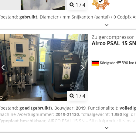
1
/
4
Toestand:
gebruikt
, Diameter / mm Snijkanten (aantal) / 0 Codpfx A
Zuigercompressor
Airco
PSAL 15 S
Königsdorf
590 km
1
/
4
Toestand:
goed (gebruikt)
, Bouwjaar:
2019
, Functionaliteit:
volledi
machine-/voertuignummer:
2019-21130
, totaalgewicht:
1.950 kg
, d
Typeplaat beschikbaar
, AIRCO PSAL 15 SN – Stikstofproductie-instal
2019, serienummer 2019-21130. Fabrikant: AIRCO Systems GmbH, Fr
installatie voor de eigen productie van stikstof (N₂) – bijvoorbeeld