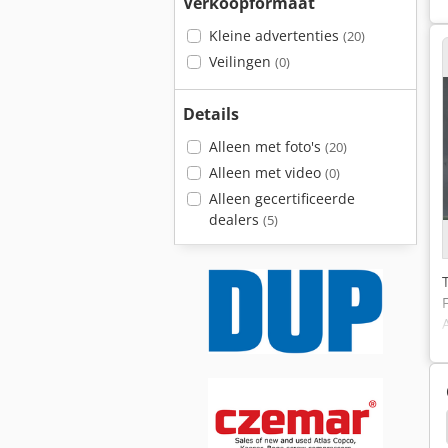
Verkoopformaat
Kleine advertenties
(20)
Veilingen
(0)
Details
Alleen met foto's
(20)
Alleen met video
(0)
Alleen gecertificeerde
dealers
(5)
co
Atlas Aw1140
Atlas 1304M
Atlas Ar55