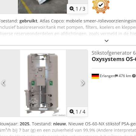
1
/
3
Toestand:
gebruikt
, Atlas Copco: mobiele smeer-/olievoorzieningsi
inclusief basisreservoir/tank met pompen, filters, koelers en kleppe
diverse reserveonderdelen en afdichtingen, zoals vermeld in de hie
Csdozmadmjpfx Af Dorf Let op: de verkoop is afhankelijk van de su
een due diligence-onderzoek (BPDDC) en het invullen van een verkl
Stikstofgenerator 
de koper, en indien de koper niet de eindgebruiker is, voor elke e
Oxysystems
OS-
formulieren kunnen van de website worden gedownload.
Erlangen
476 km
1
/
4
Bouwjaar:
2025
, Toestand:
nieuw
, Nieuwe OS-60-NX stikstof PSA-ge
Nm³/h bij 7 bar (g) en een zuiverheid van 99,9% (Andere interpreta