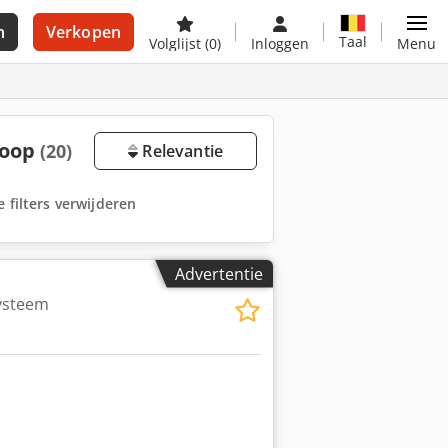
n
Verkopen
Taal
Volglijst
(0)
Inloggen
Menu
koop
(20)
Relevantie
e filters verwijderen
Advertentie
systeem