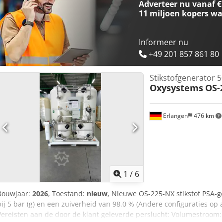
Adverteer nu vanaf €
werkuren Crsdpfx Aew Dqdbof Def Bezoek ons kantoor in Erlangen.
11 miljoen kopers
wa
tentoonstellingsruimte vindt u een groot aantal gebruikte en nieu
Informeer nu
+49 201 857 861 80
Stikstofgenerator 
Oxysystems
OS-
Erlangen
476 km
1
/
6
Bouwjaar:
2026
, Toestand:
nieuw
, Nieuwe OS-225-NX stikstof PSA-
bij 5 bar (g) en een zuiverheid van 98,0 % (Andere configuraties op 
Vereisten aan de door de klant geleverde perslucht: Volumestroom: 