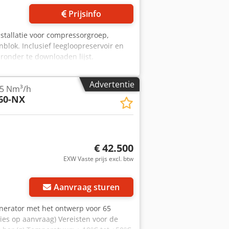
Prijsinfo
nstallatie voor compressorgroep,
nblok. Inclusief leegloopreservoir en
ronder te downloaden lijst.
ccesvolle afronding binnen 24 uur van
aring van de eindgebruiker (EUS) door
Advertentie
65 Nm³/h
indgebruiker. De BPDD- en EUS-
60-NX
€ 42.500
EXW Vaste prijs excl. btw
Aanvraag sturen
nerator met het ontwerp voor 65
ties op aanvraag) Vereisten voor de