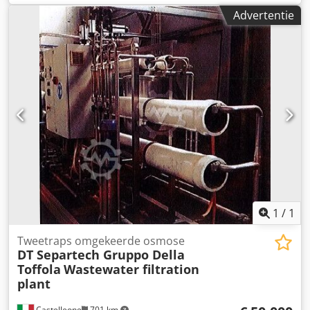
Advertentie
1
/
1
Tweetraps omgekeerde osmose
DT Separtech Gruppo Della
Toffola
Wastewater filtration
plant
Castelleone
701 km