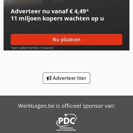
Adverteer nu vanaf € 4,49
*
International 453
11 miljoen kopers
wachten op u
International 533
International 553
Nu plaatsen
International 554
*per advertentie / maand
International 633
International 644
Adverteer hier
International 654
International 733
Werktuigen.be is officieel sponsor van:
International 743
International 824
International 833