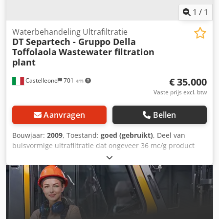
1
/
1
Waterbehandeling Ultrafiltratie
DT Separtech - Gruppo Della
Toffolaola
Wastewater filtration
plant
€ 35.000
Castelleone
701 km
Vaste prijs excl. btw
Aanvragen
Bellen
Bouwjaar:
2009
, Toestand:
goed (gebruikt)
, Deel van
buisvormige ultrafiltratie dat ongeveer 36 mc/g product
kan behandelen Djdpfstv Dx Ejx Aidskr