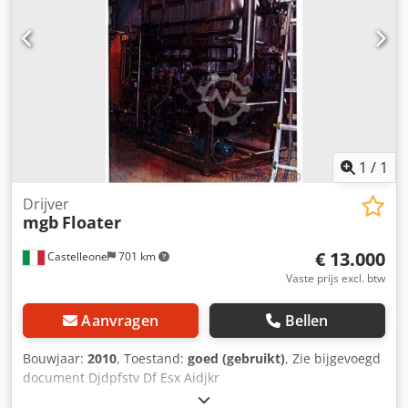
1
/
1
Drijver
mgb
Floater
€ 13.000
Castelleone
701 km
Vaste prijs excl. btw
Aanvragen
Bellen
Bouwjaar:
2010
, Toestand:
goed (gebruikt)
, Zie bijgevoegd
document Djdpfstv Df Esx Aidjkr