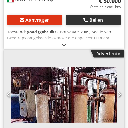
€ 50.000
Vaste prijs excl. btw
Aanvragen
Bellen
Toestand:
goed (gebruikt)
, Bouwjaar:
2009
, Sectie van
tweetraps omgekeerde osmose die ongeveer 60 mc/g
product kan behandelen Djdpfx Ajtv Drloidekr
Advertentie