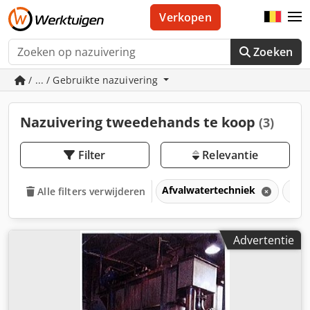
Verkopen
Zoeken
/ ... / Gebruikte nazuivering
Nazuivering tweedehands te koop
(3)
Filter
Relevantie
Afvalwatertechniek
Naz
Alle filters verwijderen
Advertentie