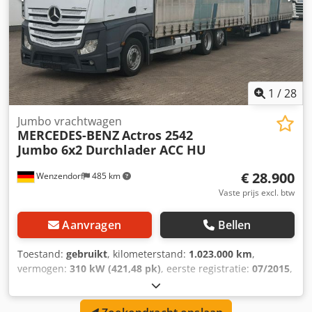
Aanhanger Wecon Schuifzeilopbouw Opbouwmaten L 7,70
m x B 2,50 m x H 3,00 m Doorlader Luchtvering LOCATIE
ZWITSERLAND / 9425 Thal Codpfjylgdxjx Apcorf
1
/
28
Jumbo vrachtwagen
MERCEDES-BENZ
Actros 2542
Jumbo 6x2 Durchlader ACC HU
€ 28.900
Wenzendorf
485 km
Vaste prijs excl. btw
Aanvragen
Bellen
Toestand:
gebruikt
, kilometerstand:
1.023.000 km
,
vermogen:
310 kW (421,48 pk)
, eerste registratie:
07/2015
,
brandstoftype:
diesel
, totaalgewicht:
26.000 kg
,
asconfiguratie:
3 assen
, volgende keuring (TÜV):
06/2026
,