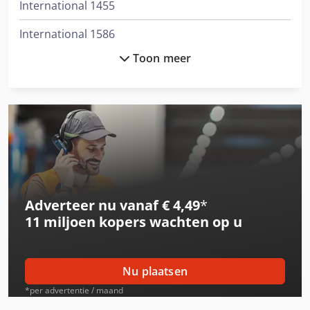
International 1455
International 1586
Toon meer
International 3288
International 3688
International 433
International 453
International 533
Adverteer nu vanaf € 4,49
*
International 553
11 miljoen kopers
wachten op u
International 554
International 633
Nu plaatsen
International 644
*per advertentie / maand