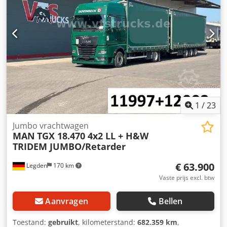
1
/
23
Jumbo vrachtwagen
MAN
TGX 18.470 4x2 LL + H&W
TRIDEM JUMBO/Retarder
€ 63.900
Legden
170 km
Vaste prijs excl. btw
Aanvragen
Bellen
Toestand:
gebruikt
, kilometerstand:
682.359 km
,