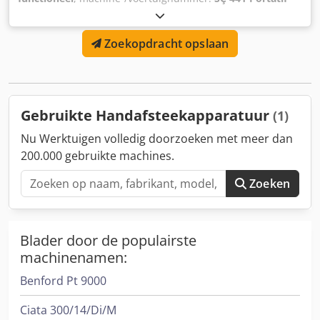
Kesim Makinası Ø300 mm
, - Gebruikt voor het zagen van
aluminium en PVC profielen - Dubbel veersysteem en
Zoekopdracht opslaan
veiligheidszaag - Zagen op de boventafel Mogelijkheid om
in alle gewenste hoeken tussen -45 en +45 graden te zagen
- Hoekbevestiging rechts en links op 0, 15, 22,5, 30, 45
graden OPTIES - Onderkast body systeem - Meter-systeem
rechts-links - Pneumatisch pers- en koelsysteem -
Gebruikte Handafsteekapparatuur
(1)
Diamantzaag Cedpfxercmzdo Ac Doha
Nu Werktuigen volledig doorzoeken met meer dan
200.000 gebruikte machines.
Zoeken
Blader door de populairste
machinenamen:
Benford Pt 9000
Ciata 300/14/Di/M