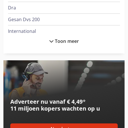
Dra
Gesan Dvs 200
International
Toon meer
International 1246
International 1455
International 3288
International 3688
International 433
Adverteer nu vanaf € 4,49
*
International 453
11 miljoen kopers
wachten op u
International 533
International 553