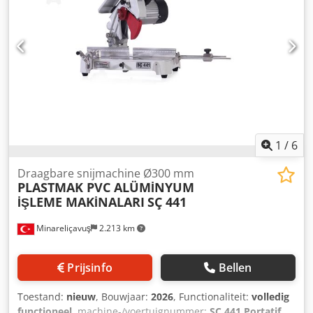
1
/
6
Draagbare snijmachine Ø300 mm
PLASTMAK PVC ALÜMİNYUM
İŞLEME MAKİNALARI
SÇ 441
Minareliçavuş
2.213 km
Prijsinfo
Bellen
Toestand:
nieuw
, Bouwjaar:
2026
, Functionaliteit:
volledig
functioneel
, machine-/voertuignummer:
SÇ 441 Portatif