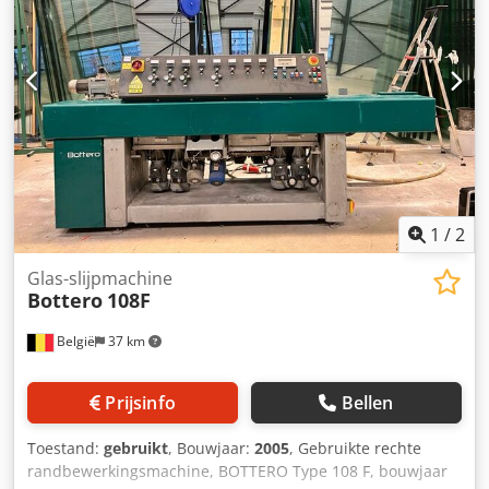
Chodowd Ichjpfx Aqpoa - Elektrospindel 6 kW 0-12.000 tpm
- Magazijn met 12 en 11 gereedschapsposities -
Achteruitbooreenheid - CAD/CAM - Centrale smering
1
/
2
Glas-slijpmachine
Bottero
108F
België
37 km
Prijsinfo
Bellen
Toestand:
gebruikt
, Bouwjaar:
2005
, Gebruikte rechte
randbewerkingsmachine, BOTTERO Type 108 F, bouwjaar