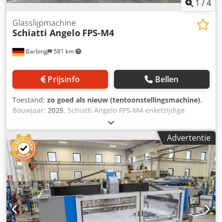
1
/
4
Glasslijpmachine
Schiatti Angelo
FPS-M4
Barbing
581 km
Prijsinfo
Bellen
Toestand:
zo goed als nieuw (tentoonstellingsmachine)
,
Bouwjaar:
2025
, Schiatti Angelo FPS-M4 enkelzijdige
schuurmachine voor rechte randen met zoom 2x
oppervlaktespindels (1x diamant, 1x polijstmachine) 2x
Advertentie
zoomspindel (2x polijstmachine) Cedpjwd E D Njfx Aqpjha -
Glasdikte 3-20 mm - Minimale afmetingen 60 x 60 mm -
Maximaal laadgewicht 150 kg - Werkhoogte 830 mm -
solide, duurzame platentransporteur geleid door
kogellagers - handmatige dikte-instelling - Opvangbak voor
afvalwater - 1,2 meter uitlaat en inlaat - Totale lengte 4455
mm