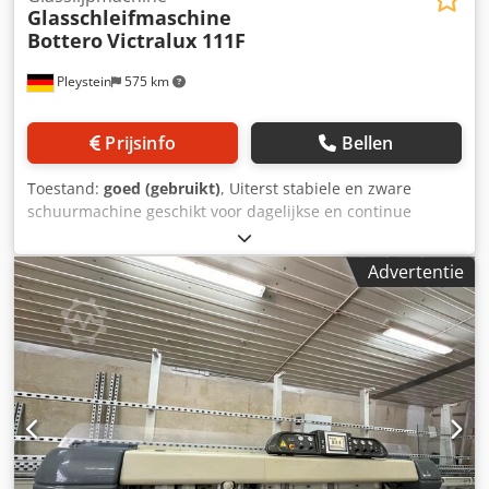
Glasschleifmaschine
Bottero
Victralux 111F
Pleystein
575 km
Prijsinfo
Bellen
Toestand:
goed (gebruikt)
, Uiterst stabiele en zware
schuurmachine geschikt voor dagelijkse en continue
productie. De machine is ontworpen voor duurzaamheid
en precisie dankzij de robuuste en eersteklas materialen. -
Advertentie
Type: 111F - Serienummer: GG111F-22160 - 11 spindels -
Bouwjaar: 2016 - Glasdikte: 3 - 50 mm - Min. afmeting 40 x
40 mm - Afmetingen machine: 11250 x 1800 x 2700 mm -
Schuurprofiel: Vlakke rand met naad - Aantal schijven o 3
diamantschijven rand Chsdpjq Dp Dxofx Aqpsa o 1
diamantschijf achterkant o 1 polijstschijf achterkant o 1
diamantschijf voorkant o 1 polijstschijf voorkant o 4
polijstschijven rand - Werkdruk: min. 6 bar - Werkhoogte:
800 mm - Gewicht: 3.600 kg - Machinebediening via
centraal display - Rijrichting: rechts - links -