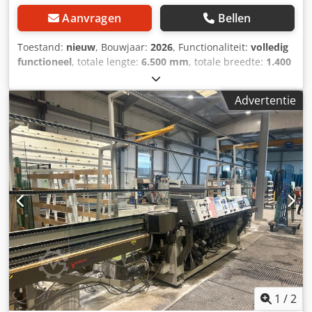
Aanvragen
Bellen
Toestand:
nieuw
, Bouwjaar:
2026
, Functionaliteit:
volledig
functioneel
, totale lengte:
6.500 mm
, totale breedte:
1.400
mm
, totale hoogte:
2.500 mm
, totaalgewicht:
2.800 kg
,
ingangsstroom:
32 A
, De Enkong ZM9 is een krachtige
Advertentie
glaskantslijpmachine met 9 spindels, ontworpen voor het
nauwkeurig slijpen en polijsten van rechte kanten en 45°-
afschuiningen bij glasplaten. Dankzij de robuuste
constructie en moderne besturingstechniek overtuigt de
machine door hoge precisie, duurzaamheid en
gebruiksvriendelijkheid. Of het nu gaat om de productie
van bouwglas, meubelglas of industrieel glas, de ZM9
biedt een betrouwbare oplossing voor de efficiënte
bewerking van glas en voldoet aan alle Europese
veiligheids- en kwaliteitsnormen (CE-conform). Kenmerken:
- 9 spindels voor het slijpen en polijsten van rechte kanten
en 45°-afschuiningen - PLC-besturing met touchscreen:
eenvoudige instelling van de glasdikte, gerichte aansturing
van individuele motoren, pneumatisch op- en neer
1
/
2
bewegen van de polijstmotoren - In- en