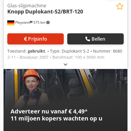
Glas-slijpmachine
Knopp
Duplokant-S2/BRT-120
Pleystein
575 km
Prijsinfo
Bellen
Toestand:
gebruikt
, • Type: Duplokant S-2 • Nummer: 8680
2-11 • Bouwjaar 2007 • Bandmaat: 100 x 3000 mm
Chjdpfjzrvwgjx Aqpja • Bijgeleverd: 512 schuurbanden en
66 polijstbanden, die afzonderlijk kunnen worden
aangeschaft.
Adverteer nu vanaf € 4,49
*
11 miljoen kopers
wachten op u