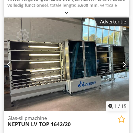
volledig functioneel
, totale lengte:
5.600 mm
, verticale
was- en droogmachine werkrichting: van rechts naar links
werkhoogte: 1600 mm open bovenkant aantal borstels: 4
Advertentie
glasdikte: 3 - 12 mm Cjdpfx Aex Hv Droqpsha
1
/
15
Glas-slijpmachine
NEPTUN
LV TOP 1642/20