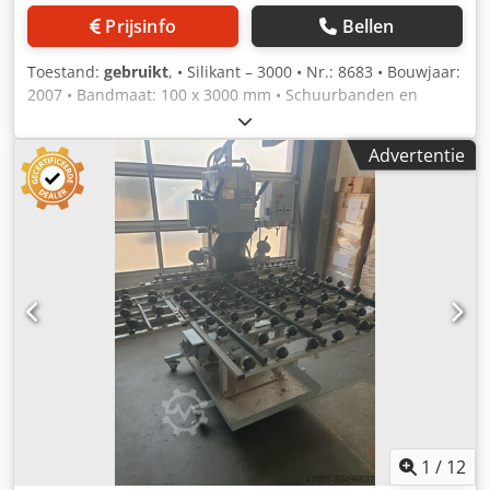
Prijsinfo
Bellen
Toestand:
gebruikt
, • Silikant – 3000 • Nr.: 8683 • Bouwjaar:
2007 • Bandmaat: 100 x 3000 mm • Schuurbanden en
polijstbanden kunnen apart worden aangeschaft. Chodpfx
Aqozrvxdopoa
Advertentie
1
/
12