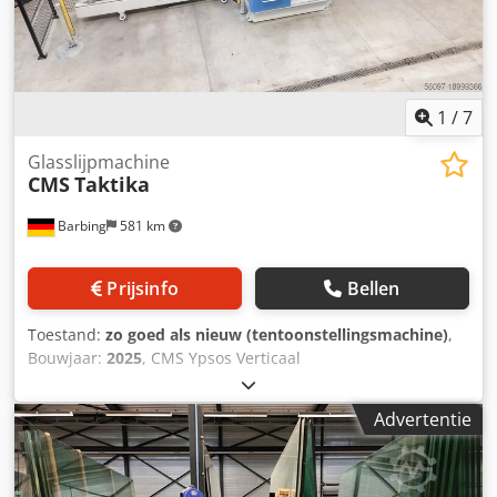
1
/
7
Glasslijpmachine
CMS
Taktika
Barbing
581 km
Prijsinfo
Bellen
Toestand:
zo goed als nieuw (tentoonstellingsmachine)
,
Bouwjaar:
2025
, CMS Ypsos Verticaal
glasverwerkingscentrum Bewerkingsafmetingen:
Maximaal. glaslengte: 3.100 mm Maximaal. glashoogte:
Advertentie
2.000 mm Minimaal glaslengte: 320 mm Minimaal
glashoogte: 220 mm Glasdikte: 4-15 mm Inbegrepen
uitrusting: - 2x zuiggroep met elk 2 vacuümzuignappen