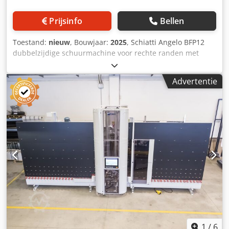
Prijsinfo
Bellen
Toestand:
nieuw
, Bouwjaar:
2025
, Schiatti Angelo BFP12
dubbelzijdige schuurmachine voor rechte randen met
zoom Maximaal. werkbreedte: 1.300 - 4.500 mm
Verkoopautomaten kunnen flexibel worden ingericht: 5 / 6
Advertentie
/ 8 / 9 / 10 / 11 spindels - Glasdikte 3-35 mm - Minimale
werkbreedte 160 mm Codpjwd Hbijfx Aqpsha - Maximaal
laadgewicht 480 kg - Automatische dikteaanpassing via
PLC-besturing - Opvangbak voor afvalwater - Incl.
afbuigstations
1
/
6