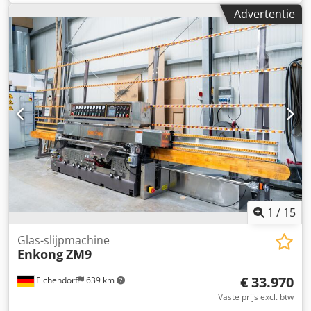
800 kg Csdpfx Aqszpa Rlepoha Staat: goed, gebruikt
Advertentie
1
/
15
Glas-slijpmachine
Enkong
ZM9
€ 33.970
Eichendorf
639 km
Vaste prijs excl. btw