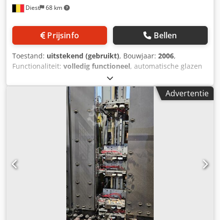
Diest
68 km
Prijsinfo
Bellen
Toestand:
uitstekend (gebruikt)
, Bouwjaar:
2006
,
Functionaliteit:
volledig functioneel
, automatische glazen
snijtafel voor halfe 'jumbo'-formaten: 3710 x 2600 mm
machineafmetingen: 3400 x 4250 mm totaal vermogen: 19
Advertentie
kW glasdikte: 3 - 19 mm snijtolerantie: +/- 0,25 mm
gewicht: 1900 kg geschikt voor het snijden van vinyl en het
scannen van sjablonen met een laser automatische meting
van de glasdikte automatische aanpassing van de snijdruk
Cedpfozlpl Djx Aqpsha geschikt voor het snijden van
gelaagd glas