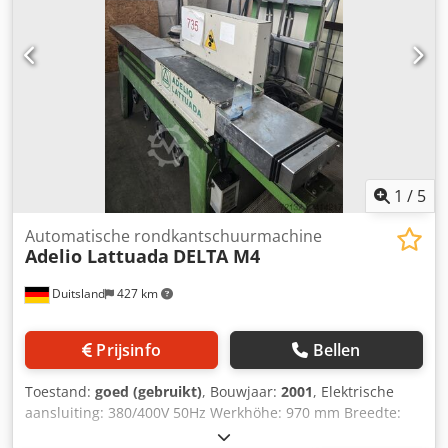
1
/
5
Automatische rondkantschuurmachine
Adelio Lattuada
DELTA M4
Duitsland
427 km
Prijsinfo
Bellen
Toestand:
goed (gebruikt)
, Bouwjaar:
2001
, Elektrische
aansluiting: 380/400V 50Hz Werkhöhe: 970 mm Breedte:
2650 mm Diepte: 1200 mm Hoogte: 1750 mm Gewicht: ca.