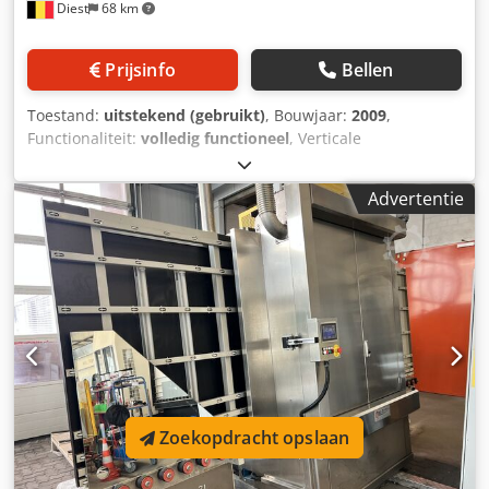
Diest
68 km
Prijsinfo
Bellen
Toestand:
uitstekend (gebruikt)
, Bouwjaar:
2009
,
Functionaliteit:
volledig functioneel
, Verticale
glaswasmachine, 1600 mm open bovenzijde Werkrichting:
van rechts naar links Aantal borstels: 4 Cjdpfx
Advertentie
Aexyhnteqpeha Glasdikte: 3 - 20 mm totale lengte: 700 cm
Zoekopdracht opslaan