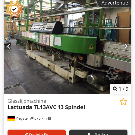
Advertentie
1
/
9
Glasslijpmachine
Lattuada TL13AVC
13 Spindel
Pleystein
575 km