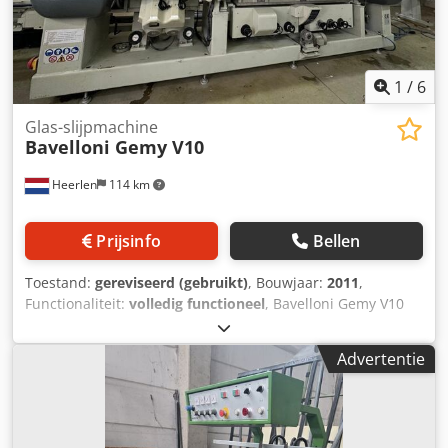
Aanvoersnelheid: 0,6-6 meter/min. - Aangesloten
belastingen: 400V, 50 Hz, 10A - 2x beschikbaar - Machine
werd gebruikt met gecentraliseerde waterbehandeling,
verkocht zonder waterbak en pomp.
1
/
6
Glas-slijpmachine
Bavelloni Gemy V10
Heerlen
114 km
Prijsinfo
Bellen
Toestand:
gereviseerd (gebruikt)
, Bouwjaar:
2011
,
Functionaliteit:
volledig functioneel
, Bavelloni Gemy V10
verticale rechtlijnige slijpmachine met 10 spindels en
variabele verstekfunctie in volledig gereviseerde staat. De
Advertentie
machine beschikt over een verlenging van de inloop en
uitloop. Voor de revisie zijn uitsluitend originele
onderdelen gebruikt. Chodpfx Aozkumdoqpja