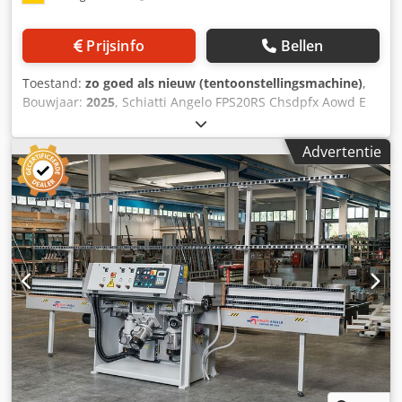
Prijsinfo
Bellen
Toestand:
zo goed als nieuw (tentoonstellingsmachine)
,
Bouwjaar:
2025
, Schiatti Angelo FPS20RS Chsdpfx Aowd E
Rpoqpsa enkelzijdige schuurmachine voor rechte randen
met variabele zoombreedte 6x oppervlaktespindel (3x
Advertentie
diamant, 2x polijstmachine, 1x ceriumpolijstmachine) 4x
zoomspindel (2x diamant, 2x polijstmachine) - Glasdikte 3-
30 mm - Minimale afmetingen 50 x 50 mm - Maximaal
laadgewicht 1.000 kg - Werkhoogte 812 mm - solide,
duurzame platentransporteur geleid door kogellagers -
Automatische dikteaanpassing via PLC-besturing -
Opvangbak voor afvalwater - 2 meter uitlaat en inlaat -
Totale lengte 7582 mm