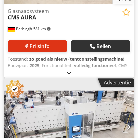
Glasnaadsysteem
CMS
AURA
Barbing
581 km
Prijsinfo
Bellen
Toestand:
zo goed als nieuw (tentoonstellingsmachine)
,
Bouwjaar:
2025
, Functionaliteit:
volledig functioneel
, CMS
AURA Automatisch verticaal droogzoomsysteem
Naadproces met in totaal 8 slijpschijven met directe
Advertentie
afzuiging Chsdpfx Ajwd Ihqeqpoa Maximaal.
verwerkingshoogte 2.700 mm Bewerkbare glasdikte: 4-22
mm Maximaal. glaslengte: 3.100 / 4.500 mm Stand-alone of
geïntegreerd in de ISO-lijn Zeer eenvoudig in gebruik en
vrijwel onderhoudsvrij