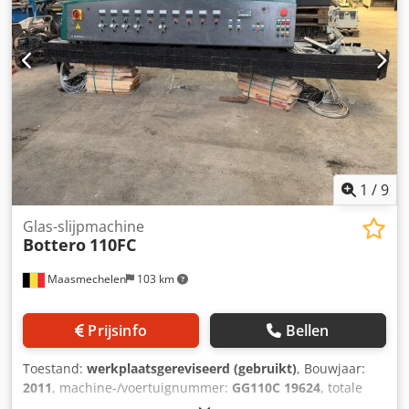
1
/
9
Glas-slijpmachine
Bottero
110FC
Maasmechelen
103 km
Prijsinfo
Bellen
Toestand:
werkplaatsgereviseerd (gebruikt)
, Bouwjaar:
2011
, machine-/voertuignummer:
GG110C 19624
, totale
lengte:
8.355 mm
, totale breedte:
1.550 mm
, totale hoogte: