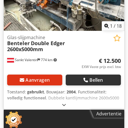
bestemmingsort Duitsland). Verwachte beschikbaarheid:
oktober 2026
1
/
18
Glas-slijpmachine
Benteler
Double Edger
2600x5000mm
€ 12.500
Sankt Valentin
774 km
EXW Vaste prijs excl. btw
Aanvragen
Bellen
Toestand:
gebruikt
, Bouwjaar:
2004
, Functionaliteit:
volledig functioneel
, Dubbele kantlijmmachine 2600x5000
mm. Chsdezqaxfjpfx Aqpja
Advertentie