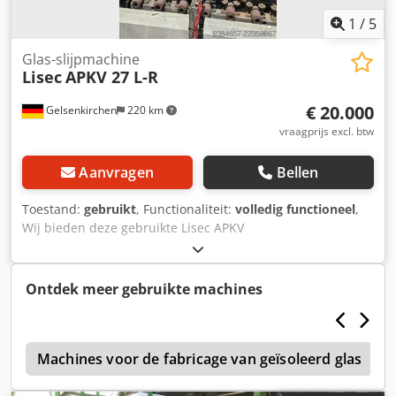
1
/
5
Glas-slijpmachine
Lisec
APKV 27 L-R
€ 20.000
Gelsenkirchen
220 km
vraagprijs excl. btw
Aanvragen
Bellen
Toestand:
gebruikt
, Functionaliteit:
volledig functioneel
,
Wij bieden deze gebruikte Lisec APKV
isolatieglasproductiemachine, bouwjaar 2010, te koop aan.
Chsdpfx Aqezmn H Nspoa Fabrikant: Lisec Model: APKV
Bouwjaar: 2010 Staat: gebruikt Categorie-ID: 519 Type-ID:
Ontdek meer gebruikte machines
2077 Type machine: Isolatieglasproductiemachine Heeft u
vragen of wilt u meer informatie? Neem dan gerust contact
met ons op via een bericht of een telefoontje.
r
Machines voor de fabricage van geïsoleerd glas