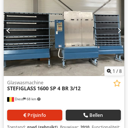
1
/
8
Glaswasmachine
STEFIGLASS
1600 SP 4 BR 3/12
Diest
68 km
Prijsinfo
Bellen
Toestand:
goed (gebruikt)
, Bouwjaar:
2010
, Functionaliteit: