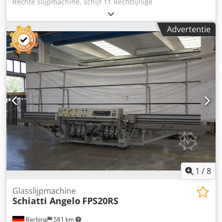
Rechte slijpmachine, schijf 11 Rechtlijnige
kantslijpmachine voor 11 wielen Minimale bewerkbare
afmeting: 35 x 35 mm Chsdpfozq Afzsx Aqpoa Dikte: van 3
Advertentie
tot 40 mm Vermogen: 22 kW Snelheid: van 0,5 tot 5 m/min
Totale bewerkte lengte: 459.788 meter
1
/
8
Glasslijpmachine
Schiatti Angelo
FPS20RS
Barbing
581 km