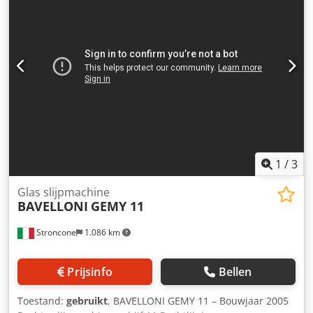
1
/
3
Glas slijpmachine
BAVELLONI
GEMY 11
Stroncone
1.086 km
Prijsinfo
Bellen
Toestand:
gebruikt
, BAVELLONI GEMY 11 – Bouwjaar 2005