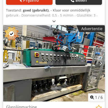
Prijsinfo
Bellen
Toestand:
goed (gebruikt)
, - Klaar voor onmiddellijk
gebruik - Doorvoersnelheid: 0,5 - 5 m/min - Glasdikte: 3 -
55 mm - Kan verstek slijpen tot 45° - 13 slijp- en
polijstschijven - Volledige documentatie beschikbaar -
Advertentie
Gewicht: 5700 kg - Is regelmatig onderhouden en werkt
met een waterbehandelingssysteem, - zeer schone
machine - Aangesloten belastingen: 26 kW, 400 V, 50 Hz, 6
bar Cedstqr Hpepfx Aqpsha
1
/
6
Glasslijpmachine