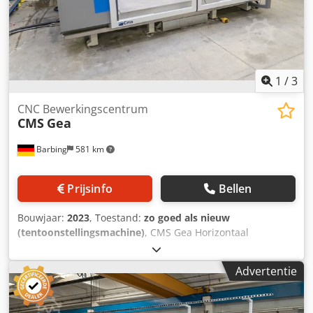
1
/
3
CNC Bewerkingscentrum
CMS
Gea
Barbing
581 km
Prijsinfo
Bellen
Bouwjaar:
2023
, Toestand:
zo goed als nieuw
(tentoonstellingsmachine)
, CMS Gea Horizontaal
glasverwerkingscentrum Asverplaatsing: X-as: 3.800 mm Y-
as: 2.550 mm Z-as: 420 mm C-as: 360 Inbegrepen
Advertentie
apparatuur: - Elektrische spindel 13,5 kW 0-15.000 tpm -
Werkstukmeting en gereedschapsmeting - 3x
snelwisselmagazijn met in totaal 21 magazijnplaatsen