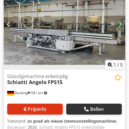
Chjdop Auvajpfx Aqpoa - Gereedschapsmagazijn met 24
magazijnplaatsen - Achterbooreenheid - CAD/CAM -
Centrale smering
1
/
5
Glasslijpmachine enkelzijdig
Schiatti Angelo
FPS15
Barbing
581 km
Prijsinfo
Bellen
Toestand:
zo goed als nieuw (tentoonstellingsmachine)
,
Bouwjaar:
2025
, Schiatti Angelo FPS15 enkelzijdige