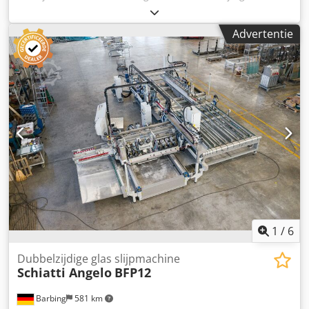
schuurmachine voor rechte randen met zoom 4x
oppervlakte spindel (2x diamant, 2x polijstmachine) 4x
Advertentie
zoomspindel (2x diamant, 2x polijstmachine) - Glasdikte 3-
20 mm - Minimale afmetingen 150 x 150 mm - Maximaal
laadgewicht 1.000 kg - Werkhoogte 765 mm - solide,
duurzame platentransporteur geleid door kogellagers -
Veren voor automatische dikteverstelling - Opvangbak voor
afvalwater - 2 meter uitlaat en inlaat Csdpfxewd Eydo
Aqpsha - Totale lengte 6977 mm
1
/
6
Dubbelzijdige glas slijpmachine
Schiatti Angelo
BFP12
Barbing
581 km