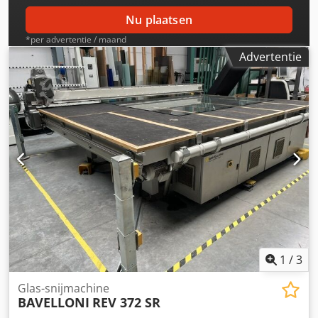
Nu plaatsen
*per advertentie / maand
Advertentie
1
/
3
Glas-snijmachine
BAVELLONI
REV 372 SR