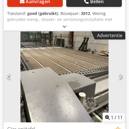
Aanvragen
Bellen
Toestand:
goed (gebruikt)
, Bouwjaar:
2012
, Weinig
gebruikte meng-, doseer- en verlijmingsinstallatie met
tandwielpomp in goede staat: t-s-i mastermix gear basic –
Meng- en doseerinstallatie voor 2K-siliconenlijmen –
Advertentie
Doseerinstallatie met tandwielpomp voor
tweekomponentensystemen – Slangset 2,5 m, 2K-pistool –
Besturing Siemens S7-200 – Overdruk-/tekortbeveiliging –
Bewaking van de potlooptijd met akoestische
waarschuwing – 200 liter A-reservoir – 20 liter B-reservoir –
Zwenkarmverlenging 800 mm – Zwenkarmverhoging 300
mm Dedpfozq S Ifex Abnokr – Verlenging slangset 1000
mm – Automatische afvoering in de parkeerpositie –
Bouwjaar 2012, gereviseerd door T-S-I in 2016/17 –
Installatie is weinig gebruikt – Verkoop vanaf locatie
Karlsruhe / Zuid-Duitsland – Bezichtiging in overleg
mogelijk
1
/
11