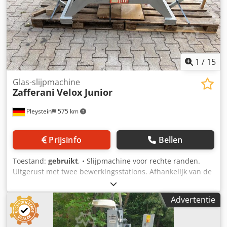
1
/
15
Glas-slijpmachine
Zafferani
Velox Junior
Pleystein
575 km
Prijsinfo
Bellen
Toestand:
gebruikt
, • Slijpmachine voor rechte randen.
Uitgerust met twee bewerkingsstations. Afhankelijk van de
gekozen diamantschijf wordt het gewenste profiel gemaakt
en gepolijst. Alle instellingen kunnen eenvoudig en
Advertentie
comfortabel vanaf de voorkant worden uitgevoerd (schijf,
afname, aanstelhoek). • Serienummer: 84082 • Breedte –
0,90 m • Invoer – 1,40 m, uitvoer – 1,40 m • Machine – 1,33