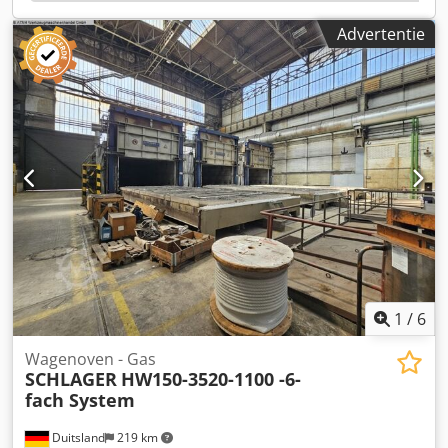
Advertentie
1
/
6
Wagenoven - Gas
SCHLAGER
HW150-3520-1100 -6-
fach System
Duitsland
219 km