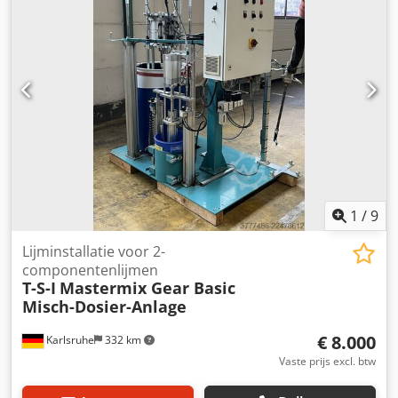
bewerking van het werkstuk.
1
/
9
Lijminstallatie voor 2-
componentenlijmen
T-S-I
Mastermix Gear Basic
Misch-Dosier-Anlage
€ 8.000
Karlsruhe
332 km
Vaste prijs excl. btw