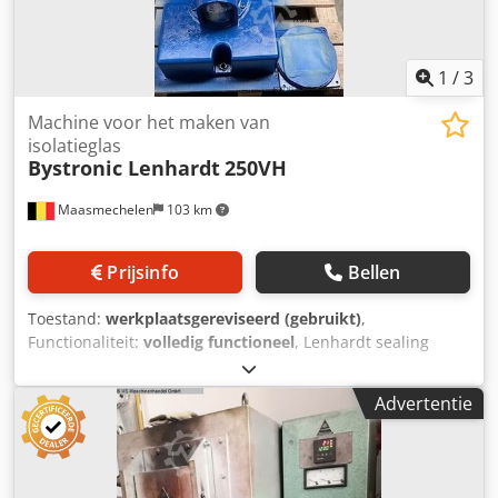
1
/
3
Machine voor het maken van
isolatieglas
Bystronic Lenhardt
250VH
Maasmechelen
103 km
Prijsinfo
Bellen
Toestand:
werkplaatsgereviseerd (gebruikt)
,
Functionaliteit:
volledig functioneel
, Lenhardt sealing
table Dkedpfx Abszmmkysnor
Advertentie