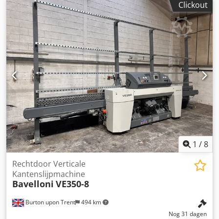
Clickout
1
/
8
Rechtdoor Verticale
Kantenslijpmachine
Bavelloni
VE350-8
Burton upon Trent
494 km
Nog 31 dagen