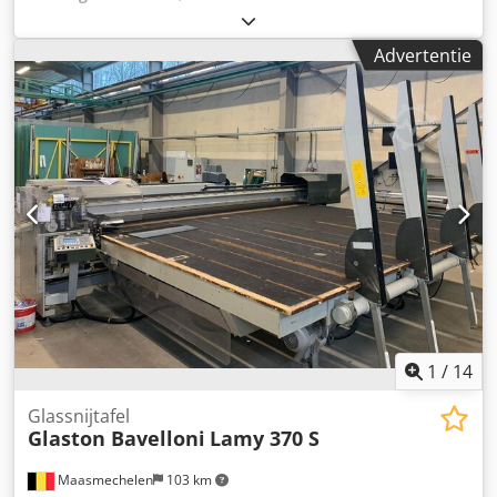
van de randen van glas, met 11 slijpschijven. Minimale
glashoogte: 50 mm Glasdikte: 3 - 30 mm Afmetingen
Advertentie
machine: L x B x H: 8,1 x 1,2 x 2,3 m Vermogen: 23,8 kW
Gewicht: 4150 kg Gereviseerde machine, bouwjaar 2018.
Dksdpfx Aboztatuensr Wij zijn op zoek naar afnemers
buiten de EU. Lage prijs.
1
/
14
Glassnijtafel
Glaston Bavelloni
Lamy 370 S
Maasmechelen
103 km