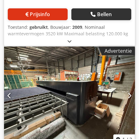
Prijsinfo
Bellen
Toestand:
gebruikt
, Bouwjaar:
2009
, Nominaal
warmtevermogen 3520 kW Maximaal belasting 120.000 kg
Leeggewicht behuizing ca. 55.000 kg Leeggewicht
ovenwagen ca. 40.000 kg Bruikbare afmetingen 4000 x
Advertentie
1500 x 10500 Buitenafmetingen 5.000 x 2.575 x 11.275
7.100 x 7.245 (inclusief deurportaal)
Temperatuurregelbereik 550 – 1.100 °C Maximaal
toegestaan ovenkamertemperatuur 1.150 1.180 Compleet
systeem – industriële warmtebehandelingsinstallatie met 6
identieke ovenwagens en een koelsysteem. Te koop
aangeboden: een complete industriële
warmtebehandelingsinstallatie, bestaande uit 6 identieke
ovenwagens van het type HW150-3520-1100, inclusief
bijbehorend koelbad en centrale installatietechniek. De
aangeboden installatie is een volledig afgestemde
productielijn voor veeleisende thermische processen. Alle
zes ovenwagens zijn identiek uitgevoerd, waardoor een
uniforme procesvoering, hoge beschikbaarheid en een