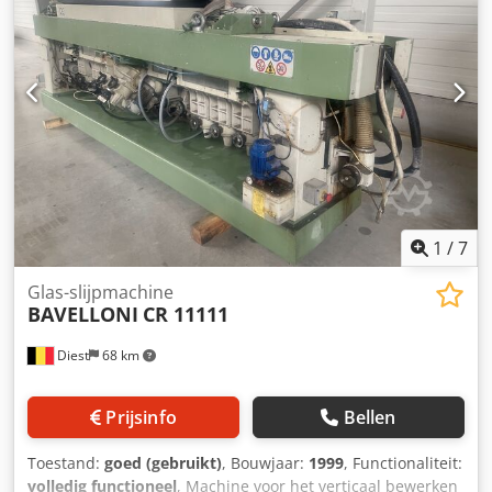
1
/
7
Glas-slijpmachine
BAVELLONI
CR 11111
Diest
68 km
Prijsinfo
Bellen
Toestand:
goed (gebruikt)
, Bouwjaar:
1999
, Functionaliteit:
volledig functioneel
, Machine voor het verticaal bewerken