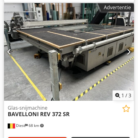
verkeert in goede staat, is direct beschikbaar en kan bij de
Advertentie
aanbieder onder spanning worden bezichtigd.
BESCHRIJVING: Dkjdpfx Aoxcbldjbnjr Benaming:
Hardingsoven Wilhelm Alte-Plettenberg Type: SB105-1
Kamerafmetingen: 220(B) x 400(D) x 120(H) mm, afhankelijk
van de bekleding groter Aansluitvermogen: 3x25A / 380V
Overig: • 3 verwarmingscircuits, 6 kW • Digitale
temperatuurregeling en tijdschakelklok •
Temperatuurbereik tot 1200 °C Afmetingen: 1,35m
(breedte) x 1,2m (diepte) x 1,6m (hoogte)
1
/
3
Glas-snijmachine
BAVELLONI
REV 372 SR
Diest
68 km