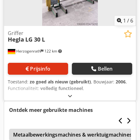
1
/
6
Griffer
Hegla
LG 30 L
Herzogenrath
122 km
Prijsinfo
Bellen
Toestand:
zo goed als nieuw (gebruikt)
, Bouwjaar:
2006
,
Functionaliteit:
volledig functioneel
,
machine-/voertuignummer:
2039691
, totaalgewicht:
330
kg
, Hegla grijper Model: LG 30L Draagvermogen: 3000 kg
Maximale laadhoogte: 3210 mm Bouwjaar: 2006 Eigen
Ontdek meer gebruikte machines
gewicht: 330 kg Dkodpfx Abezq Rrpenjr
5
Metaalbewerkingsmachines & werktuigmachines