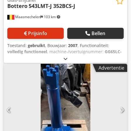
Glas-snijtafel
Bottero
543LMT-J 352BCS-J
Maasmechelen
103 km
Prijsinfo
Bellen
Toestand:
gebruikt
, Bouwjaar:
2007
, Functionaliteit:
volledig functioneel
, machine-/voertuignummer:
GG65LC-
13642
, ingangsspanning:
380 V
, ingangsfrequentie:
50 Hz
,
druk:
8 bar
, Bottero 543LMT-J: PLF float cutting table with
Advertentie
Low-e coating grinder LMT. SN: GG65LC-13642 (2600Kg-
39,1A-10kA) from 2007 Bottero 352 BCS on the end of the
cutting/grinding line as break-out table. SN: GG60SB-3040
(2250Kg - 50Hz - 14,5kVA-380V) from 1995 Dedpfow I Dvkjx
Abnokr