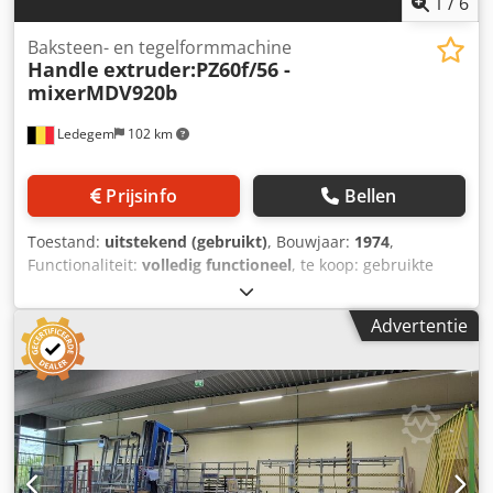
1
/
6
Baksteen- en tegelformmachine
Handle
extruder:PZ60f/56 -
mixerMDV920b
Ledegem
102 km
Prijsinfo
Bellen
Toestand:
uitstekend (gebruikt)
, Bouwjaar:
1974
,
Functionaliteit:
volledig functioneel
, te koop: gebruikte
baksteenproductiemachines Inbegrepen: Dedpszmxi Uofx
Abnekr - extruder 600/560 Händle en mengmachine
Advertentie
MDV920b - filtermengmachine Händle - walsmolen
800x800 Händle WFZ880a - transportband 40 m x 80 cm,
rubber