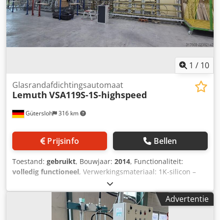
1
/
10
Glasrandafdichtingsautomaat
Lemuth
VSA119S-1S-highspeed
Gütersloh
316 km
Prijsinfo
Bellen
Toestand:
gebruikt
, Bouwjaar:
2014
, Functionaliteit:
volledig functioneel
, Verwerkingsmateriaal: 1K-silicon –
ééncomponentensilicon voor het afdichten van ruiten.
Dkjdpfsznbv Tsx Abner Aanbrengen van het silicon: het
Advertentie
afdichten van de ruit, aanbrengen langs de rand van het
glas/profiel. Verwerkingspositie: verticale positionering en