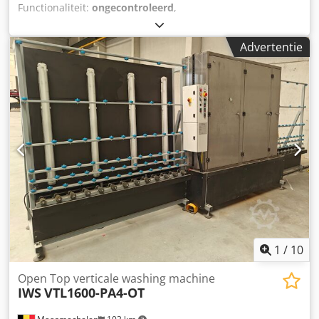
Functionaliteit:
ongecontroleerd
,
machine-/voertuignummer:
520-003956
, Lisec spacer
bender Printer for spacers not available Dkedpfx
Advertentie
Aevktytebnjr
1
/
10
Open Top verticale washing machine
IWS
VTL1600-PA4-OT