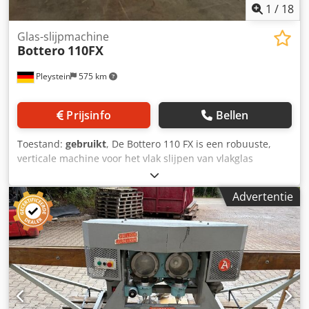
1
/
18
Glas-slijpmachine
Bottero
110FX
Pleystein
575 km
Prijsinfo
Bellen
Toestand:
gebruikt
, De Bottero 110 FX is een robuuste,
verticale machine voor het vlak slijpen van vlakglas
(straight line edger) en is ontworpen voor continu gebruik.
Specificaties: • Type: 110FX Djdpfszr Upzjx Abnekr •
Advertentie
Serienummer: 30600100001753-05040_011 • 10 spindels •
Draairichting: rechts – links • Glasdikte: 3 – 30 mm •
Bouwjaar: 2020 • Voorschuifsnelheid: 0,6 – 6 m/min. •
Minimale glasafmeting: 40 x 40 mm • Glasdikte: 3/50 mm •
Snelheid: 0,6 / 6 m/min • Geïnstalleerd vermogen: 27 kVA •
Gewicht: 3.600 kg • Waterbak wordt meegeleverd.