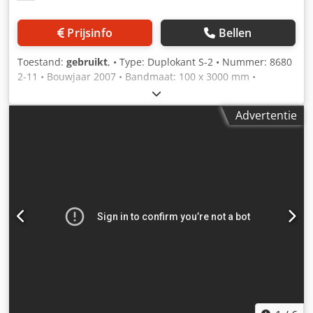
Prijsinfo
Bellen
Toestand:
gebruikt
, • Type: Duplokant S-2 • Nummer: 8680
2-11 • Bouwjaar 2007 • Bandmaat: 100 x 3000 mm •
Bijgeleverd: 512 schuurbanden en 66 polijstbanden, die
afzonderlijk kunnen worden aangeschaft. Dedpjzrvwgefx
Advertentie
Abnjkr