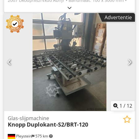
2007 Dkodpfxszrvxdo Abnjr • Bandmaat: 100 x 3000 mm •
Schuurbanden en polijstbanden kunnen apart worden
aangeschaft.
Advertentie
1
/
12
Glas-slijpmachine
Knopp
Duplokant-S2/BRT-120
Pleystein
575 km