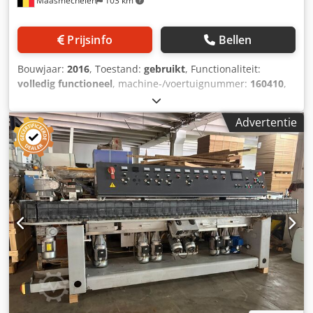
Maasmechelen
103 km
Prijsinfo
Bellen
Bouwjaar:
2016
, Toestand:
gebruikt
, Functionaliteit:
volledig functioneel
, machine-/voertuignummer:
160410
,
Open top washer for 3-12mm Dsdpownw Afsfx Abnekr
Washing height 1600mm
Advertentie