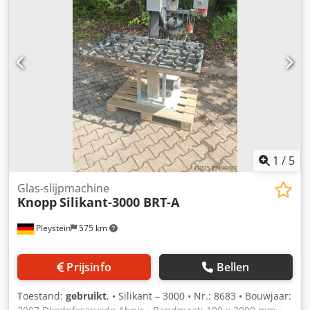
m • Hoogte – 2,05 m • Totale lengte – 4,13 m • Gewicht 1050
kg • Prijs op aanvraag. Djdpfx Abozr Iyajnskr
1
/
5
Glas-slijpmachine
Knopp
Silikant-3000 BRT-A
Pleystein
575 km
Prijsinfo
Bellen
Toestand:
gebruikt
, • Silikant – 3000 • Nr.: 8683 • Bouwjaar: