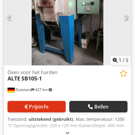
1
/
5
Oven voor het harden
ALTE
SB105-1
Duitsland
427 km
Prijsinfo
Bellen
Toestand:
uitstekend (gebruikt)
, Max. temperatuur: 1200
°C Openingsgrootte: 220 x 120 mm Kamerdiepte: 400 mm
Benodigde ruimte: ca. 1,4 x 1,2 x 1,6 m Deze hardingsoven