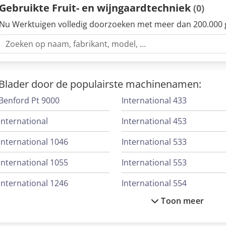
Gebruikte Fruit- en wijngaardtechniek
(0)
Nu Werktuigen volledig doorzoeken met meer dan 200.000 
Blader door de populairste machinenamen:
Benford Pt 9000
International 433
International
International 453
International 1046
International 533
International 1055
International 553
International 1246
International 554
Toon meer
International 1455
International 644
International 1586
International 654