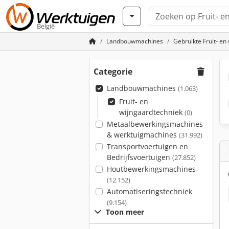
België
Landbouwmachines
Gebruikte Fruit- en
Categorie
Landbouwmachines
(1.063)
Fruit- en
wijngaardtechniek
(0)
Metaalbewerkingsmachines
& werktuigmachines
(31.992)
Transportvoertuigen en
Bedrijfsvoertuigen
(27.852)
Houtbewerkingsmachines
(12.152)
Automatiseringstechniek
(9.154)
Toon meer