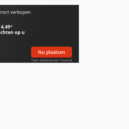
irect verkopen
 4,49
*
chten op u
Nu plaatsen
*per advertentie / maand