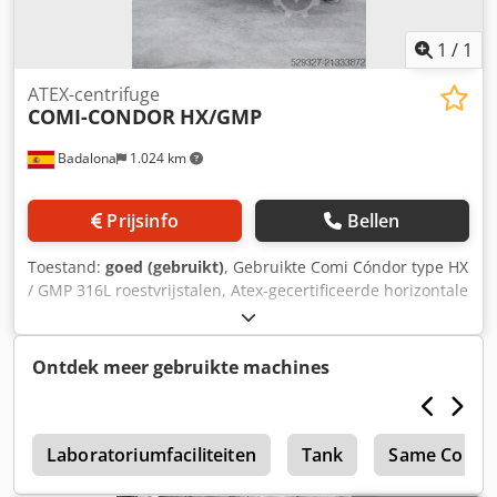
1
/
1
ATEX-centrifuge
COMI-CONDOR
HX/GMP
Badalona
1.024 km
Prijsinfo
Bellen
Toestand:
goed (gebruikt)
, Gebruikte Comi Cóndor type HX
/ GMP 316L roestvrijstalen, Atex-gecertificeerde horizontale
centrifugale peeler. Unit met geperforeerde mand van
1150 mm diameter. Maximaal laadvermogen 280 kg,
maximale cakecapaciteit 222 liter. Inwendige nominale
Ontdek meer gebruikte machines
ontwerpdruk +0,5/-0,5 bar bij 50°C. De unit is voorzien van
hoofd aandrijving, hydraulische powerpack, montageveren
en (2) schakelkasten. Materiaal: Roestvrijstaal 316/316L
p
Technische specificaties: Dsdpfsynb Nuex Andswa Model:
Laboratoriumfaciliteiten
Tank
Same Condo
HX/GMP Maximale lading (dichtheid 1,25 kg/dm³): 280 kg