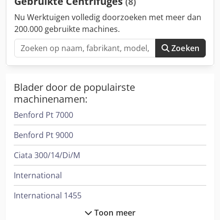
Gebruikte Centrifuges
(8)
aandrijfeenheid), een vlak kijkglas, een schuin kijkglas,
koekschraper, N2-inlaatfittingen en met aansluitingen voor
Nu Werktuigen volledig doorzoeken met meer dan
wasbuis en laadbuis. Aandrijving: 37 kW ATEX elektromotor
200.000 gebruikte machines.
Zekerheden: pneumatische dekselopening
veiligheidszuiger, deksel veiligheidszuiger detector. deksel
Zoeken
open detector. detector voor toerenteller op machine en
motor (inclusief aansluitdoos)
Blader door de populairste
machinenamen:
Benford Pt 7000
Benford Pt 9000
Ciata 300/14/Di/M
International
International 1455
Toon meer
International 323