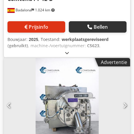
Badalona
1.024 km
Prijsinfo
Bellen
Bouwjaar:
2025
, Toestand:
werkplaatsgereviseerd
(gebruikt)
, machine-/voertuignummer:
C5623
,
Verticaalassige korfcentrifuge met bovenuitslag, met zak
gemonteerd op drie poten (met spanbanden en
Advertentie
drukkingsveren), tweedehands. Alle delen die in contact
komen met het product zijn van roestvrij staal 316L (met
uitzondering van de afdichtingen). Dodpfxjynb Ido Andewa