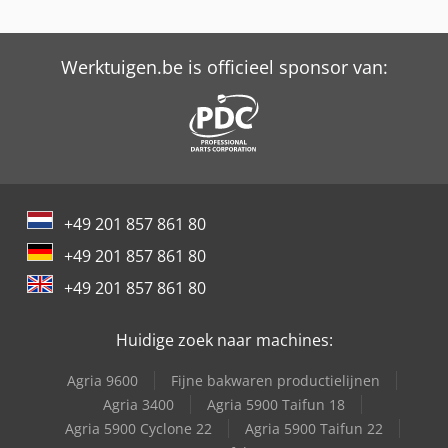
International 654
Werktuigen.be is officieel sponsor van:
International 733
International 743
International 824
International 833
+49 201 857 861 80
International 834
+49 201 857 861 80
International 844
+49 201 857 861 80
Trailer And Tools
Huidige zoek naar machines:
Agria 9600
Fijne bakwaren productielijnen
Agria 3400
Agria 5900 Taifun 18
Agria 5900 Cyclone 22
Agria 5900 Taifun 22