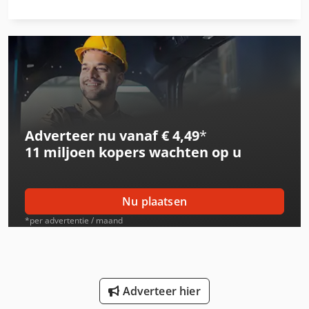
International 3288
International 353
International 3688
International 383
Adverteer nu vanaf € 4,49
*
International 433
11 miljoen kopers
wachten op u
International 453
International 533
Nu plaatsen
International 553
*per advertentie / maand
International 554
International 633
Adverteer hier
International 644