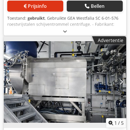
Prijsinfo
Bellen
Toestand:
gebruikt
, Gebruikte GEA Westfalia SC 6-01-576
roestvrijstalen schijventrommel centrifuge. - Fabrikant:
GEA Westfalia - Model: SC 6-01-576 - Toegestane dichtheid
van te behandelen product: zware vloeistoffase 1,1 kg/dm³
Advertentie
en vaste fase 1,4 kg/dm³ - Maximale toerental: 11.970 t/min
Dwjdpfx Ajzbucuondea - Aandrijving: aangeflensde
elektromotor met koppeling, 5,5 kW, 1740 t/min, 50 Hz, Ex II
2 G classificatie - Inclusief: schakelkast met
bedieningspaneel - Gemonteerd op een skid
1
/
5