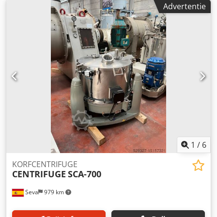
Staat: In huidige staat Fabrikant: COMI-CONDOR
Advertentie
1
/
6
KORFCENTRIFUGE
CENTRIFUGE
SCA-700
Seva
979 km