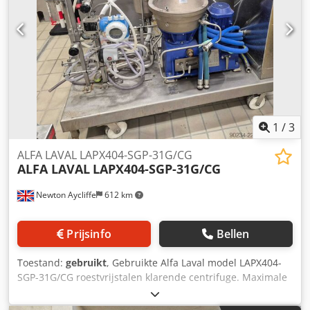
1
/
3
ALFA LAVAL LAPX404-SGP-31G/CG
ALFA LAVAL
LAPX404-SGP-31G/CG
Newton Aycliffe
612 km
Prijsinfo
Bellen
Toestand:
gebruikt
, Gebruikte Alfa Laval model LAPX404-
SGP-31G/CG roestvrijstalen klarende centrifuge. Maximale
dichtheid van aanvoer 1.100 kg/m³, maximale dichtheid
van bezinksel 1.499 kg/m³ en maximale dichtheid van