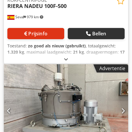
KORFCENTRIFUGE
RIERA NADEU
100F-500
Seva
979 km
Prijsinfo
Bellen
Toestand:
zo goed als nieuw (gebruikt)
, totaalgewicht:
1.320 kg
, maximaal laadgewicht:
21 kg
, draagvermogen:
17
kg
, Gerenoveerde verticale korfcentrifuge op
traagheidsplaat met bovenafvoer en zak. Dwedpfsrrwdmex
Advertentie
Andsa Model 100F-500 vervaardigd door RIERA NADEU Alle
onderdelen die in contact komen met het product zijn
gemaakt van AISI 316L roestvrij staal. Ophanging: starre
centrifuge op traagheidsplaat met vier
antivibratiebevestigingen. Deksel: met 5 handmatige
openingssloten, dekselopening door middel van een
hydraulische zuiger (inclusief hydraulische
voedingseenheid), twee platte kijkgaten, N2-inlaatfittingen
en met wasbuis- en laadbuisaansluitingen. Transmissie: 4
kW ATEX elektromotor Zekerheden: pneumatische