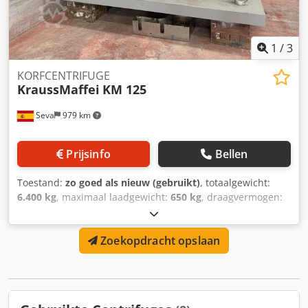
dekselopening veiligheidszuiger, deksel veiligheidszuiger
detector. deksel open detector. detector voor tachometer
op machine en motor (inclusief aansluitdoos)
temperatuursensoren op lagerkolom en DCM massa
1
/
3
continuïteitssysteem
KORFCENTRIFUGE
KraussMaffei
KM 125
Seva
979 km
Prijsinfo
Bellen
Toestand:
zo goed als nieuw (gebruikt)
, totaalgewicht:
6.400 kg
, maximaal laadgewicht:
650 kg
, draagvermogen:
500 kg
, Verticale korfcentrifuge met bodemuitworp en
schraper op traagheidsplaat Dwsdperrwdbefx Andea Type
Zoekopdracht opslaan
KM 125 vervaardigd door KRAUSS MAFFEI. Onderdelen met
vloeistof AISI 316L. Ophanging: starre centrifuge op
traagheidsplaat. Deksel: met 3 handmatig te openen
sluitingen, deksel te openen door middel van een
hydraulische zuiger (inclusief hydraulische