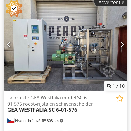
Advertentie
bedrijfsmedium 1.000 kg/m³. Proces temperatuur
instelbaar van 0 tot 100 °C. Maximale komtoerental 9.600
tpm. Aangedreven door een 3,7 kW motor. Inclusief
bedieningspaneel. Alles gemonteerd op een
gemeenschappelijk roestvrijstalen mobiel onderstel.
Djdpfx Anjzcwptjdewa
1
/
10
Gebruikte GEA Westfalia model SC 6-
01-576 roestvrijstalen schijvenscheider
GEA WESTFALIA
SC 6-01-576
Hradec Králové 4
803 km