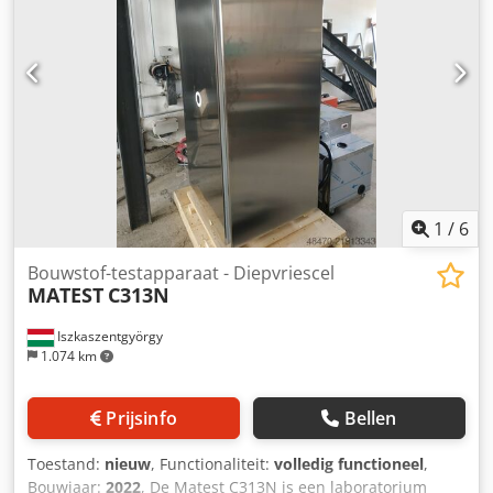
1
/
6
Bouwstof-testapparaat - Diepvriescel
MATEST
C313N
Iszkaszentgyörgy
1.074 km
Prijsinfo
Bellen
Toestand:
nieuw
, Functionaliteit:
volledig functioneel
,
Bouwjaar:
2022
, De Matest C313N is een laboratorium