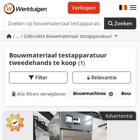
Verkopen
Zoeken
/ ... / Gebruikte bouwmateriaal testapparatuur
Bouwmateriaal testapparatuur
tweedehands te koop
(1)
Filter
Relevantie
Bouwmachines
Bouwmat
Alle filters verwijderen
Advertentie