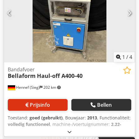
1
/
4
Bandafvoer
Bellaform
Haul-off A400-40
Hennef (Sieg)
202 km
Prijsinfo
Bellen
Toestand:
goed (gebruikt)
, Bouwjaar:
2013
, Functionaliteit:
volledig functioneel
, machine-/voertuignummer:
2.22-
00005
, Gebruikte bandafname van fabrikant
Bellaform/Pütz TYPE: A400-40 Bouwjaar: 2013