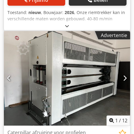
Toestand:
nieuw
, Bouwjaar:
2026
, Onze riemtrekker kan in
verschillende maten worden gebouwd. 40-80 m/min
Contactlengte 170 mm tot 800 mm Crodpfshd Ndxjx Apnof
GEMAAKT in DUITSLAND
Advertentie
1
/
12
Caterpillar afzuiging voor profielen