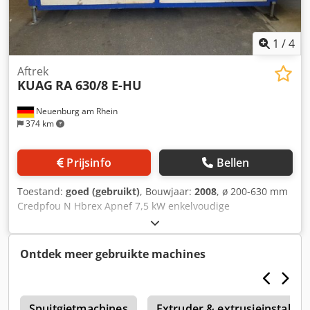
1
/
4
Aftrek
KUAG
RA 630/8 E-HU
Neuenburg am Rhein
374 km
Prijsinfo
Bellen
Toestand:
goed (gebruikt)
, Bouwjaar:
2008
, ø 200-630 mm
Credpfou N Hbrex Apnef 7,5 kW enkelvoudige
servoaandrijvingen
Ontdek meer gebruikte machines
Spuitgietmachines
Extruder & extrusieinstallati