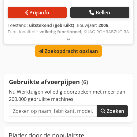
Prijsinfo
Bellen
Toestand:
uitstekend (gebruikt)
, Bouwjaar:
2006
,
Functionaliteit:
volledig functioneel
, KUAG ROHRABZUG RA
110/3 rupsafnemer Bouwjaar: 2006 Rupsen: 3 met
synchronaandrijving Diameter: min. 25 mm, max. 110 mm
Zoekopdracht opslaan
Aftreksnelheid: 0,2 – 15 m/min Staat: zeer goed,
bedrijfsklaar De afnemer is mijn eigendom Credpfeyq
Sdhjx Apnjf Wij spreken Spaans Wij spreken Frans Wij
spreken Engels Sachal Extrusionsmaschinen D-26345
Bockhorn-Grabstede Duitsland
Gebruikte afvoerpijpen
(6)
Nu Werktuigen volledig doorzoeken met meer dan
200.000 gebruikte machines.
Zoeken
Blader door de populairste