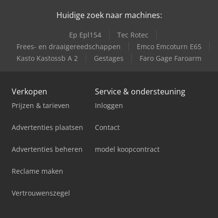
Huidige zoek naar machines:
Ep Epl154
Tec Rotec
Frees- en draaigereedschappen
Emco Emcoturn E65
Kasto Kastossb A 2
Gestages
Faro Gage Faroarm
Verkopen
Service & ondersteuning
Prijzen & tarieven
Inloggen
Advertenties plaatsen
Contact
Advertenties beheren
model koopcontract
Reclame maken
Vertrouwenszegel