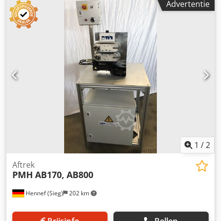
Advertentie
Contactlengte: 400 mm Bandbreedte: 40 mm Snelheid: 386
m/min Cjdpfx Asuixhzspnerf Volledig functioneel
1
/
2
Aftrek
PMH
AB170, AB800
Hennef (Sieg)
202 km
Prijsinfo
Bellen