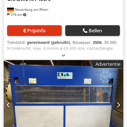
Neuenburg am Rhein
374 km
Prijsinfo
Bellen
Toestand:
gereviseerd (gebruikt)
, Bouwjaar:
2006
, 30.000
N trekkracht, max. 4 m/min ø 63-450 mm, contactlengte
1600 mm Codpjubaztofx Apnsrf 2,3 kW
Advertentie