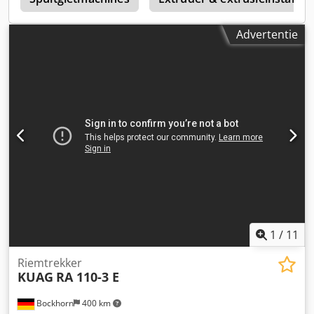
Advertentie
1
/
11
Riemtrekker
KUAG
RA 110-3 E
Bockhorn
400 km