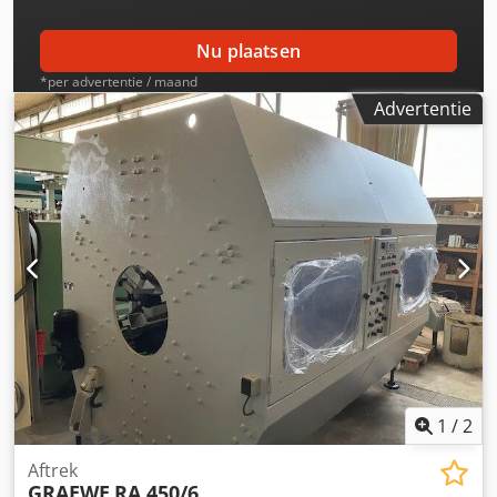
Nu plaatsen
*per advertentie / maand
Advertentie
1
/
2
Aftrek
GRAEWE
RA 450/6