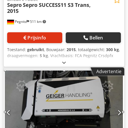
Sepro
Sepro SUCCESS11 S3 Trans,
2015
Pegnitz
511 km
Prijsinfo
Bellen
Toestand:
gebruikt
, Bouwjaar:
2015
, totaalgewicht:
300 kg
,
draagvermogen:
5 kg
, Vrachtbasis: FCA Pegnitz Crsdpfx
Aezq Hqhjdwof Levertijd: in overleg Betalingsvoorwaarden:
100% voor overname van de machine, netto
Advertentie