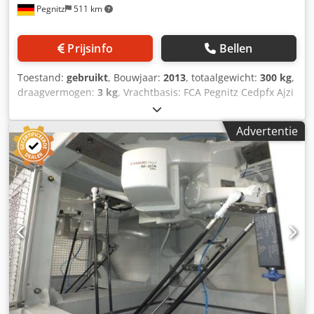
Pegnitz
511 km
Prijsinfo
Bellen
Toestand:
gebruikt
, Bouwjaar:
2013
, totaalgewicht:
300 kg
,
draagvermogen:
3 kg
, Vrachtbasis: FCA Pegnitz Cedpfx Ajzi
E Tledworf Levertijd: in overleg Betalingsvoorwaarden:
100% voor overname van de machine, netto
Advertentie