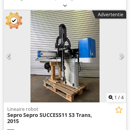
verplaatsing Y-as:
1.600 mm
, verplaatsingsafstand Z-as:
2.500 mm
, totaalgewicht:
515 kg
, Wittmann W832 –
Advertentie
Manipulator Cjdpfx Aeznbvaedwjrf Artikelnummer: 503685
Type machine/apparaat: Manipulator Fabrikant: Wittmann
Type: W832 Bouwjaar: 2012 Draagvermogen: 15 kg Slag X-
as: 500 mm Slag Y-as: 1600 mm Slag Z-as: 2500 mm
Interface: EM 67
1
/
4
Lineaire robot
Sepro
Sepro SUCCESS11 S3 Trans,
2015