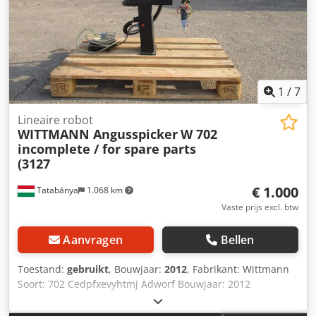
1
/
7
Lineaire robot
WITTMANN Angusspicker
W 702
incomplete / for spare parts
(3127
€ 1.000
Tatabánya
1.068 km
Vaste prijs excl. btw
Aanvragen
Bellen
Toestand:
gebruikt
, Bouwjaar:
2012
, Fabrikant: Wittmann
Soort: 702 Cedpfxevyhtmj Adworf Bouwjaar: 2012