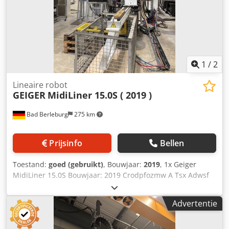
1
/
2
Lineaire robot
GEIGER
MidiLiner 15.0S ( 2019 )
Bad Berleburg
275 km
Prijsinfo
Bellen
Toestand:
goed (gebruikt)
, Bouwjaar:
2019
, 1x Geiger
MidiLiner 15.0S Bouwjaar: 2019 Crodpfozmw A Tsx Adwsf
Advertentie