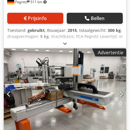
Pegnitz
511 km
Prijsinfo
Bellen
Toestand:
gebruikt
, Bouwjaar:
2015
, totaalgewicht:
300 kg
,
draagvermogen:
5 kg
, Vrachtbasis: FCA Pegnitz Levertijd: in
overleg Betalingsvoorwaarden: 100% voor overname van
de machine, netto Crjdpfx Aozrh Nzjdwsf
Advertentie