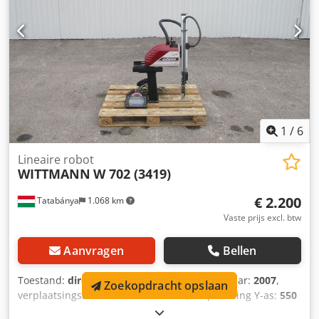
1
/
6
Lineaire robot
WITTMANN
W 702 (3419)
€ 2.200
Tatabánya
1.068 km
Vaste prijs excl. btw
Aanvragen
Bellen
Toestand:
direct inzetbaar (gebruikt)
, Bouwjaar:
2007
,
Zoekopdracht opslaan
verplaatsingsafstand X-as:
100 mm
, verplaatsing Y-as:
550
mm
, Fabrikant: Wittmann Type: W 702 Bouwjaar: 2007