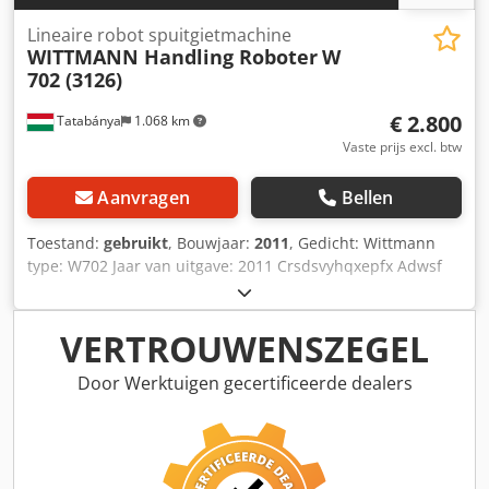
Lineaire robot spuitgietmachine
WITTMANN Handling Roboter
W
702 (3126)
€ 2.800
Tatabánya
1.068 km
Vaste prijs excl. btw
Aanvragen
Bellen
Toestand:
gebruikt
, Bouwjaar:
2011
, Gedicht: Wittmann
type: W702 Jaar van uitgave: 2011 Crsdsvyhqxepfx Adwsf
Maar helaas is de ijsberg niet zo helder als hij lijkt! Het
programma is compleet!
VERTROUWENSZEGEL
Door Werktuigen gecertificeerde dealers