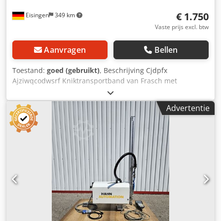
€ 1.750
Eisingen
349 km
Vaste prijs excl. btw
Aanvragen
Bellen
Toestand:
goed (gebruikt)
, Beschrijving Cjdpfx
Ajziwqcodwsrf Kniktransportband van Frasch met
aangebouwde scheidingsschroef voor het scheiden van
aangietsel en delen. Opbouwscheider FS Kenmerken:
Advertentie
Scheiden van delen met geringe maatafwijkingen
Aandrijving via de transportband Precieze fijnafstelling van
het glijplaatje d.m.v. spindel Uitwerpkant zonder stangen
Veiligheidsslipkoppeling Robuuste constructie FS500 links
(separator) Transportbandlengte: 1.300 mm
Transportbandbreedte: 300 mm Totale lengte: 2.500 mm
Totale breedte: 600 mm Totale hoogte: 1.200 mm Totaal
gewicht: 80 kg Ingangsspanning: 400 V Ingangsfrequentie:
50 Hz