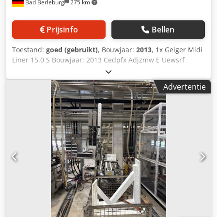
Bad Berleburg
275 km
Prijsinfo
Bellen
Toestand:
goed (gebruikt)
, Bouwjaar:
2013
, 1x Geiger Midi
Liner 15.0 S Bouwjaar: 2013 Cedpfx Adjzmw E Uewsrf
Advertentie