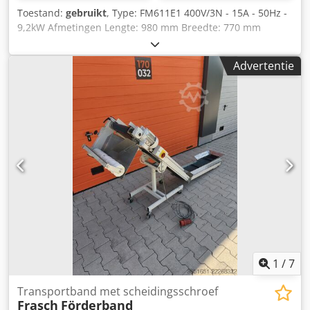
Toestand:
gebruikt
, Type: FM611E1 400V/3N - 15A - 50Hz -
9,2kW Afmetingen Lengte: 980 mm Breedte: 770 mm
Hoogte: 840 mm Cjdpfxjzcgc Nj Adwjrf
Advertentie
1
/
7
Transportband met scheidingsschroef
Frasch
Förderband