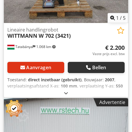
1
/
5
Lineaire handlingrobot
WITTMANN
W 702 (3421)
€ 2.200
Tatabánya
1.068 km
Vaste prijs excl. btw
Aanvragen
Bellen
Toestand:
direct inzetbaar (gebruikt)
, Bouwjaar:
2007
,
verplaatsingsafstand X-as:
100 mm
, verplaatsing Y-as:
550
mm
, Fabrikant: Wittmann Type: W 702 Bouwjaar: 2007 Kan
bezichtigd en getest worden! Crjdeyk U Hropfx Adwjf
Advertentie