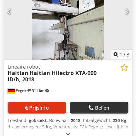
1
/
3
Lineaire robot
Haitian
Haitian Hilectro XTA-900
ID/h, 2018
Pegnitz
511 km
Prijsinfo
Bellen
Toestand:
gebruikt
, Bouwjaar:
2018
, totaalgewicht:
230 kg
,
draagvermogen:
5 kg
, Vrachtbasis: FCA Pegnitz Levertijd: in
overleg Crjdpexgu S Sjfx Adwsf Betalingsvoorwaarden: