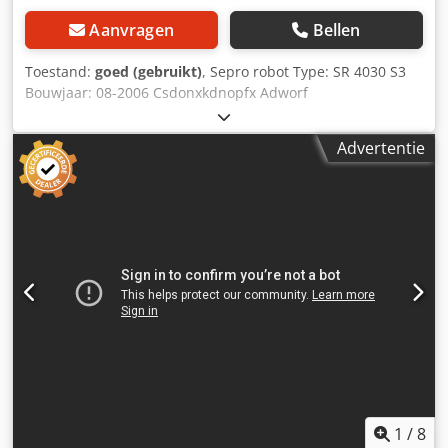
Aanvragen
Bellen
Toestand:
goed (gebruikt)
, Sepro robot Type: SR 4030 S3
Bouwjaar: 08-2006 Csdonxkdnopfx Adworf
Advertentie
1
/
8