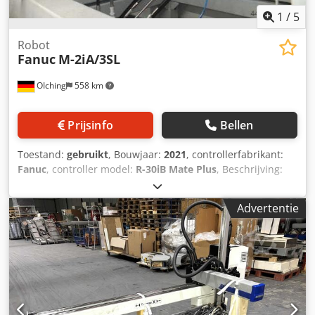
1
/
5
Robot
Fanuc
M-2iA/3SL
OIching
558 km
Prijsinfo
Bellen
Toestand:
gebruikt
, Bouwjaar:
2021
, controllerfabrikant:
Fanuc
, controller model:
R-30iB Mate Plus
, Beschrijving:
Algemeen: Aantal assen: 4 Herhalingsnauwkeurigheid: +/-
0,1 mm Werkbereik: 1.130 x 400 mm Maximaal
Advertentie
polsgewicht: 3 kg Besturing: Fanuc R-30iB Plus
Bedieningshandapparaat: iPendant Touch Cedpfox Tc Nhjx
Adwsrf