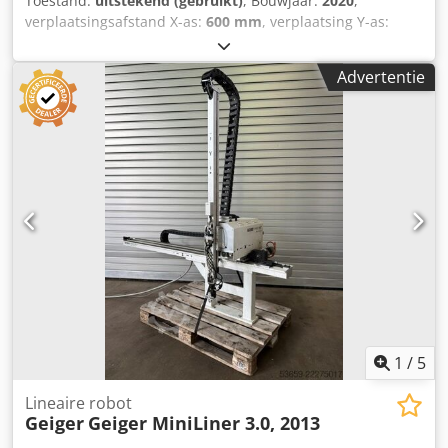
Toestand:
uitstekend (gebruikt)
, Bouwjaar:
2020
,
verplaatsingsafstand X-as:
600 mm
, verplaatsing Y-as:
1.200 mm
, verplaatsingsafstand Z-as:
1.900 mm
, breedte
van de schakelkast:
76 mm
, lengte van de schakelkast:
46
Advertentie
mm
, hoogte van de besturingskast:
92 mm
, Geiger
MotionLiner 10.0 XD Voorraadnummer: 503651
Machinetype/ Apparaattype: Handling Fabrikant: Geiger
Type: MotionLiner 10.0 XD Bouwjaar: 2020 Maximale
draaglast: 10 kg Slag X-as: 600 mm Crsdpfozhkn Eox Adwsf
Slag Y-as: 1200 mm Slag Z-as: 1900 mm Console-
afmetingen: 115 cm x 20 cm x 76 cm Besturingskast
afmetingen: 76 cm x 46 cm x 92 cm Interface: EUR 67
Toebehoren: EASYTouch HT320Z
1
/
5
Lineaire robot
Geiger
Geiger MiniLiner 3.0, 2013