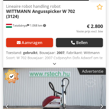
Lineaire robot handling robot
WITTMANN Angusspicker
W 702
(3124)
€ 2.800
Tatabánya
1.068 km
Vaste prijs excl. btw
Aanvragen
Bellen
Toestand:
gebruikt
, Bouwjaar:
2007
, Fabrikant: Wittmann
Soort: W 702 Bouwjaar: 2007 Csdpevyhn Dofx Adworf om te
bekijken en uit te proberen!!
Advertentie