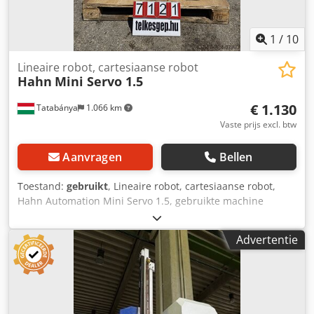
1
/
10
Lineaire robot, cartesiaanse robot
Hahn
Mini Servo 1.5
€ 1.130
Tatabánya
1.066 km
Vaste prijs excl. btw
Aanvragen
Bellen
Toestand:
gebruikt
, Lineaire robot, cartesiaanse robot,
Hahn Automation Mini Servo 1.5, gebruikte machine
Fabrikant: Hahn Automation Model: Mini Servo 1.5
Bouwjaar: 2005 Bedrijfsdruk: 6 bar Elektrische
Advertentie
specificaties: 230 V, 50 Hz, 80 VA Afmetingen: Breedte: 670
mm Credpezqa H Nefx Adwef Diepte: 270 mm Hoogte:
1300 mm De robot is niet getest. Wordt verkocht in de
staat waarin deze zich bevindt, zoals weergegeven op de
foto's.