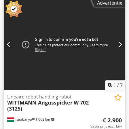
Advertentie
1
/
7
Lineaire robot handling robot
WITTMANN Angusspicker
W 702
(3125)
€ 2.900
Tatabánya
1.068 km
Vaste prijs excl. btw