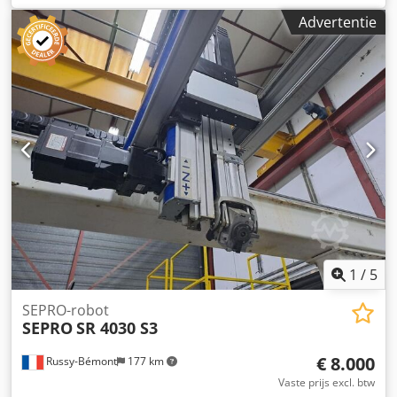
100% voor overname van de machine, netto
Advertentie
1
/
5
SEPRO-robot
SEPRO
SR 4030 S3
€ 8.000
Russy-Bémont
177 km
Vaste prijs excl. btw