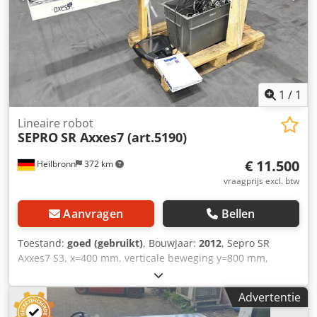
1
/
1
Lineaire robot
SEPRO
SR Axxes7 (art.5190)
€ 11.500
Heilbronn
372 km
vraagprijs excl. btw
Aanvragen
Bellen
Toestand:
goed (gebruikt)
, Bouwjaar:
2012
, Sepro SR
Axxes7 S3, x=400 mm, verticale beweging y=800 mm,
horizontale beweging Z=1500 mm +C +A(R1, R2) Bouwjaar:
2012 Aantal: 1 Prijs: € 11.500,00 Contactpersoon: de heer
Advertentie
Rainer Eckerle Credpozkkkrjfx Adwjf