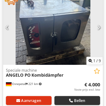
1
/
9
Speciale machine
ANGELO PO
Kombidämpfer
€ 4.000
Ennepetal
221 km
Vaste prijs excl. btw
Aanvragen
Bellen