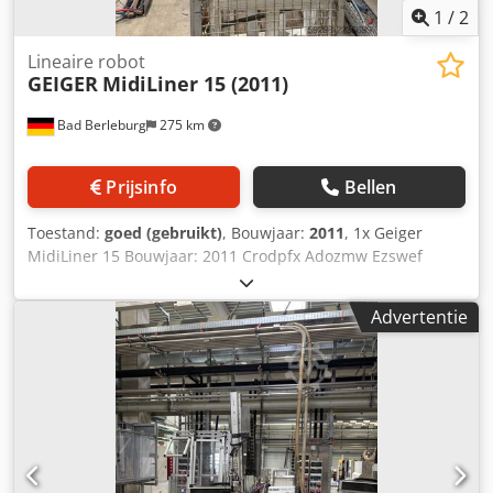
1
/
2
Lineaire robot
GEIGER
MidiLiner 15 (2011)
Bad Berleburg
275 km
Prijsinfo
Bellen
Toestand:
goed (gebruikt)
, Bouwjaar:
2011
, 1x Geiger
MidiLiner 15 Bouwjaar: 2011 Crodpfx Adozmw Ezswef
Advertentie