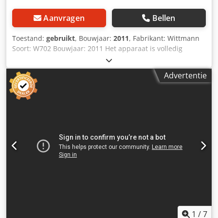
Aanvragen
Bellen
Toestand:
gebruikt
, Bouwjaar:
2011
, Fabrikant: Wittmann
Soort: W702 Bouwjaar: 2011 Het apparaat is volledig
functioneel en kan worden geïnspecteerd en getest!
Zonder programmacontroller! Credpfxevyhpbj Adwsf
Advertentie
1
/
7