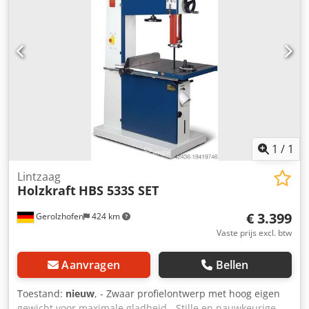
invoermateriaal: 600mm - max. bewerkingstoeslag per
zijde: 30 mm - snijkop aandrijfmotor: 18,5 kW -
vooruit/achteruit feed - voedingsmotor: 1,5 kW - 3 getande
trekrollen - kop: 4-mes - 3 soepele trekkende uitvoerrollen -
afmetingen lengte/breedte/hoogte: 2630x1240x1400mm -
gewicht: 1600kg
1
/
1
Lintzaag
Holzkraft
HBS 533S SET
€ 3.399
Gerolzhofen
424 km
Vaste prijs excl. btw
Aanvragen
Bellen
Toestand:
nieuw
, - Zwaar profielontwerp met hoog eigen
gewicht voor maximale gladheid - Stille en nauwkeurige