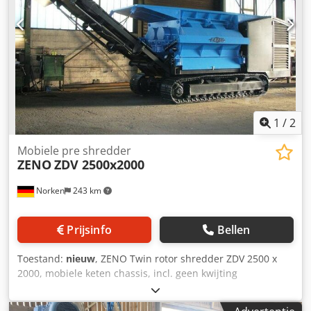
1
/
2
Mobiele pre shredder
ZENO
ZDV 2500x2000
Norken
243 km
Prijsinfo
Bellen
Toestand:
nieuw
, ZENO Twin rotor shredder ZDV 2500 x
2000, mobiele keten chassis, incl. geen kwijting
transportband en Magneet separator, motorvermogen 298
kW, 1900 rpm, MTU-Diesel motor, rotor vlucht cirkel Ã˜ 575