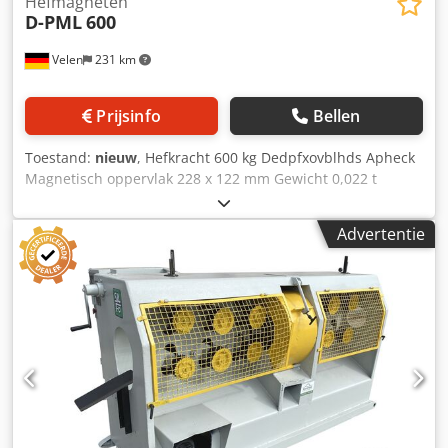
Hefmagneten
D-PML
600
Velen
231 km
Prijsinfo
Bellen
Toestand:
nieuw
, Hefkracht 600 kg Dedpfxovblhds Apheck
Magnetisch oppervlak 228 x 122 mm Gewicht 0,022 t
Afmetingen L x B x H 0,23 x 0,122 x 0,112 m
Advertentie