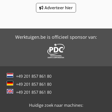
Snijsnelheid 1400 m/min. vliegwieldiameter 530 mm max.
Adverteer hier
snijhoogte 350 mm max. snijbreedte met aanslag 465 mm
max. snijbreedte zonder aanslag 510 mm zaagbladlengte
4190 mm precisiegeleider boven/onder zaagtafelhelling 0°
- + 45° met tandheugel en handwiel Motorvermogen 400
V/50 Hz/P2 3,75 kW gewicht 305 kg Afmetingen
1000x720x2040 mm zuigmond diameter 2 x 100 mm
Werktuigen.be is officieel sponsor van:
inbegrepen: 1 zaagbandset, lengte 4190 mm, 3-delig Art.-
Nr. 515 5313 INSTELLEN Opslaglocatie 97447 Gerolzhofen
+49 201 857 861 80
+49 201 857 861 80
+49 201 857 861 80
Huidige zoek naar machines: