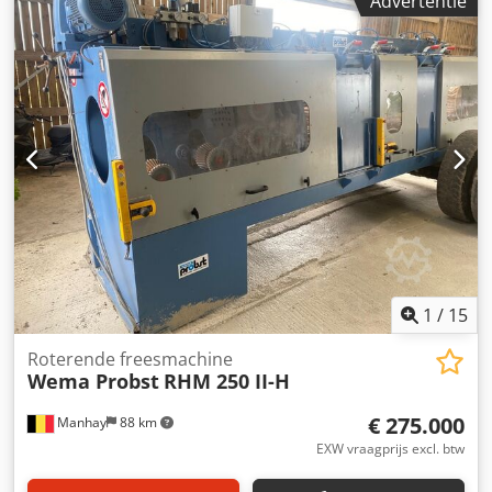
Advertentie
mm, 2 x 12 snijden inzetstukken op de houder van het
hulpmiddel, Toon machine. Dcedpfx Apjbg Engehsk
1
/
15
Roterende freesmachine
Wema Probst
RHM 250 II-H
€ 275.000
Manhay
88 km
EXW vraagprijs excl. btw