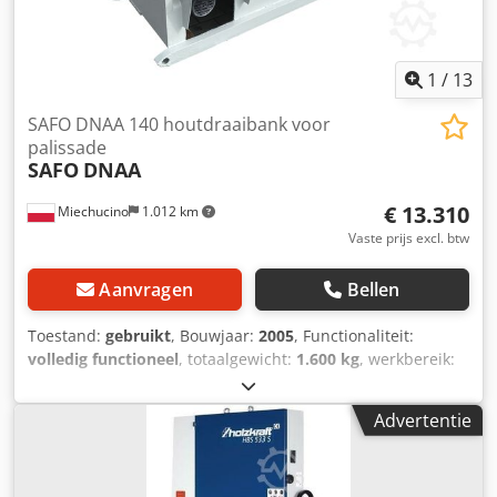
1
/
13
SAFO DNAA 140 houtdraaibank voor
palissade
SAFO
DNAA
€ 13.310
Miechucino
1.012 km
Vaste prijs excl. btw
Aanvragen
Bellen
Toestand:
gebruikt
, Bouwjaar:
2005
, Functionaliteit:
volledig functioneel
, totaalgewicht:
1.600 kg
, werkbereik:
140 mm
, type ingangsstroom:
driefasig
, ingangsspanning:
400 V
, - Poolse productie - productiejaar 2005 Dcodpfev N
Advertentie
Ebaox Aphek - DTR, CE TECHNISCHE GEGEVENS: - bereik
van diameters van bewerkte pennen: 40-140 mm - max.
diameter van invoermateriaal: 200mm - min. lengte van