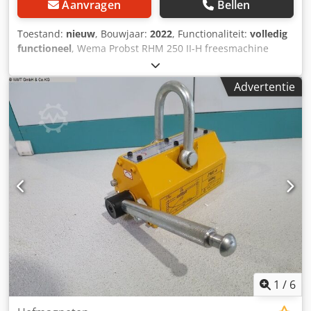
Aanvragen
Bellen
Toestand:
nieuw
, Bouwjaar:
2022
, Functionaliteit:
volledig
functioneel
, Wema Probst RHM 250 II-H freesmachine
NIEUW - Diameters van 100mm tot 250mm - Elektronische
voedingscontrole - 2 freeskoppen - Kop 1 = diameter 150-
Advertentie
300mm - Kop 2 = diameter 100-250mm - voedingssnelheid
6-34m/min - complete elektrische kast + bedieningspaneel
Wema Probst RHM 250 II-H freesmachine NIEUW
Dsdjubbryspfx Aphsck - Diameters van 100mm tot 250mm
- Elektronische voedingscontrole - 2 freeskoppen - Kop 1 =
diameter 150-300mm - Kop 2 = diameter 100-250mm -
voedingssnelheid 6-34m/min - complete elektrische kast +
bedieningspaneel
1
/
6