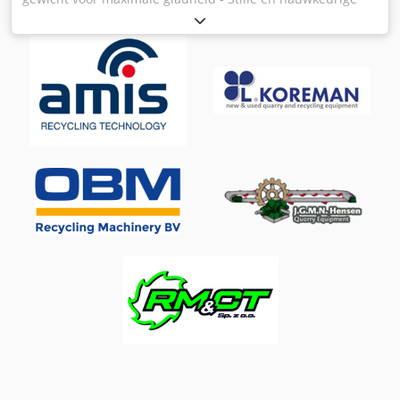
loop dankzij torsievrije machinebehuizing - Grote
gietijzeren zaagtafel van één stuk, draaibaar van 0° tot +
45° met geslepen en gepolijst oppervlak - Grote gegoten
parallelstop - Snelle en nauwkeurige
maaihoogteverstelling via handwiel en tandheugel met
millimeterschaal - Standaard met hoekaanslag Djdpfx
Apjvwfbcoheck - Precisie 3-rollen zaagbladgeleiding met
geleiderollen boven en onder, met fijne afstelling -
Excentrische snelontgrendelingshendel. De
basisspanningsinstelling is niet veranderd, met
geïntegreerde zaagband spanningsweergave - De
zaagtafel is gemonteerd op een dubbele wipbevestiging,
eenvoudige en snelle bevestiging van de set kantelhoek via
snelontgrendeling - Excentrische snelspanhendel - De
basisspanningsinstelling wordt niet gewijzigd - Met
geïntegreerde zaagbladspanningsindicator - De massief
gietijzeren zaagtafel is licht en comfortabel afgesteld via
een handwiel-heugelgeleiding - De hellingshoek is traploos
instelbaar van 0° tot 45° - Eenvoudige en snelle
bevestiging van de ingestelde kantelhoek via snelle release
Technische gegevens: werktafel afmetingen 750 x 530 mm