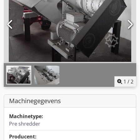
1
/
2
Machinegegevens
Machinetype:
Pre shredder
Producent: