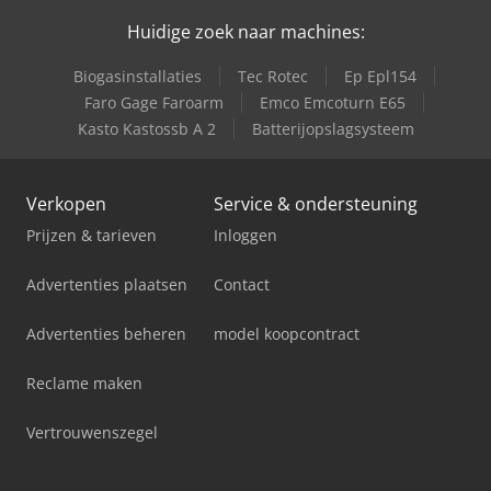
Huidige zoek naar machines:
Biogasinstallaties
Tec Rotec
Ep Epl154
Faro Gage Faroarm
Emco Emcoturn E65
Kasto Kastossb A 2
Batterijopslagsysteem
Verkopen
Service & ondersteuning
Prijzen & tarieven
Inloggen
Advertenties plaatsen
Contact
Advertenties beheren
model koopcontract
Reclame maken
Vertrouwenszegel