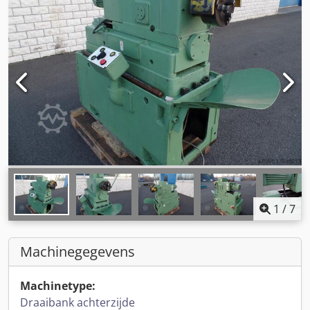
1
/
7
Machinegegevens
Machinetype:
Draaibank achterzijde