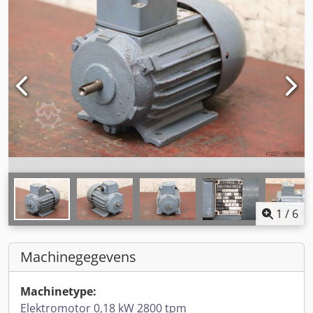
1
/
6
Machinegegevens
Machinetype:
Elektromotor 0,18 kW 2800 tpm