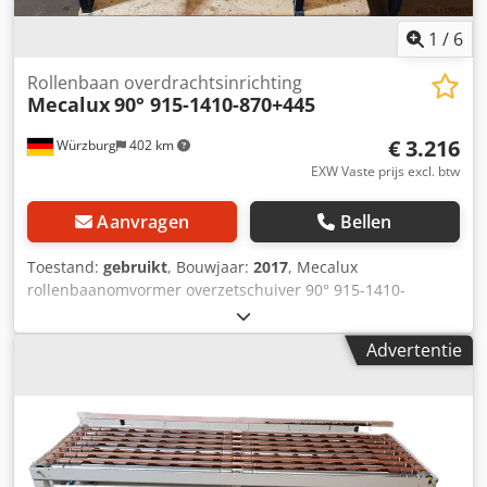
Sonntag GmbH & Co. KG Uw specialist en contactpersoon
voor intralogistiek
1
/
6
Rollenbaan overdrachtsinrichting
Mecalux
90° 915-1410-870+445
€ 3.216
Würzburg
402 km
EXW Vaste prijs excl. btw
Aanvragen
Bellen
Toestand:
gebruikt
, Bouwjaar:
2017
, Mecalux
rollenbaanomvormer overzetschuiver 90° 915-1410-
870+445 RA1915 Fabrikant: Mecalux Looprichting: beide
richtingen Rolbreedte (RB): 870 tot 450 mm
Advertentie
Nominale/buitenbreedte rollenbaan (NB): 960 en 540 mm
Totale breedte: 1410 mm Dkjdpfx Asra Hp Ashgsr Lengte:
915 mm Wieldiameter: 50 mm Rolafstand: 75 mm
Schuifmotor: Lenze motor 3x 400V, 0,25 kW
Walsaandrijving: 2x ITOH-Deki 16936/010 Totale hoogte
frame: 130 mm Momenteel ingestelde hoogte: 725 mm