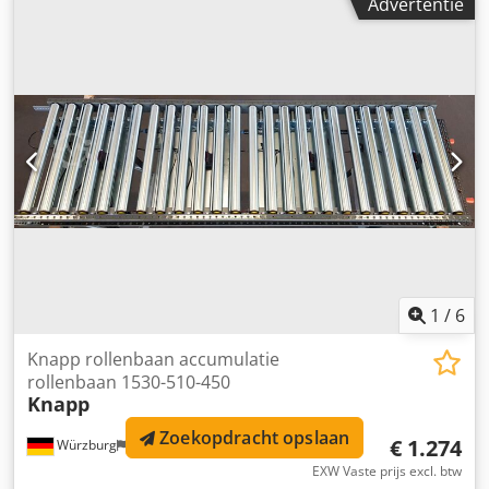
Advertentie
580 mm doorloop Framehoogte: 130 mm Framehoogte met
steunen: 750 mm Rol diameter: 50 mm Rolafstand: 75 mm
Aandrijving: 2x ITOH-Deki 16936/010 Transportsnelheid:
traploos instelbaar middels frequentieomvormer van 0,543
tot 0,95 m/s Leveringsomvang: inclusief steunen Optioneel
verkrijgbaar: Zijgeleiding aan één of beide zijden Voor een
individueel en professioneel advies kunt u eenvoudig
contact met ons opnemen. Bel of mail ons gerust. Wij
helpen u graag bij de planning en realisatie van uw
projecten. Dedpsk Abkrsfx Ahgokr Wij kijken uit naar uw
reactie. Met vriendelijke groet, Uw team van Dr. Sonntag
GmbH & Co. KG Uw specialist en contactpersoon voor
intralogistiek.
1
/
6
Knapp rollenbaan accumulatie
rollenbaan 1530-510-450
Knapp
Zoekopdracht opslaan
€ 1.274
Würzburg
402 km
EXW Vaste prijs excl. btw