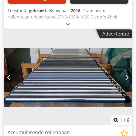
Toestand:
gebruikt
, Bouwjaar:
2016
, Transnorm
rollenbaan uitvoerband 3715-1050-1030 Dkjdpfx Ahek
Abhhsgor RA1854 Merk: Transnorm Rolbreedte (RB): 1030,
stalen rollen Nominale breedte/buitenbreedte (NB): 1050
Advertentie
mm Lengte: 3715 mm Frame hoogte: 250 mm Diameter
rollen: 50 mm Loshoek: 30° aan beide zijden 7 rijen
loswalsen afzonderlijk regelbaar Motor MOVI-Mot 3x300-
500V 1,5kW Transportsnelheid: vrij instelbaar met
frequentieregelaar Leveringsomvang: zonder steunen (op
aanvraag) Neem gewoon contact met ons op voor een
persoonlijk en deskundig advies. Neem gewoon telefonisch
of per e-mail contact met ons op. We helpen je graag bij
het plannen en realiseren van je projecten. We kijken
ernaar uit van u te horen. Met vriendelijke groet Uw team
bij Dr. Sonntag GmbH & Co. KG Uw specialist en
contactpersoon voor intralogistiek
1
/
6
Accumulerende rollenbaan