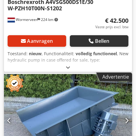
Boschrexroth
A4VSG500DS1E/30
W-PZH10T00N-S1202
€ 42.500
Wormerveer
224 km
Vaste prijs excl. btw
Aanvragen
Bellen
Toestand:
nieuw
, Functionaliteit:
volledig functioneel
, New
hydraulic pump in case offered for sale, type:
A4VSG500DS1E/30W-PZH10T00N-S1202 This motor is left
over after project completion. Dkedpfx Ahjzqcyroger If
Advertentie
possible, you can view the motor at our test bench; it will
then be delivered complete with a test certificate.