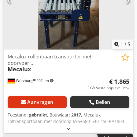
1
/
5
Mecalux rollenbaan transporter met
doorvoer...
Mecalux
€ 1.865
Würzburg
402 km
EXW Vaste prijs excl. btw
Aanvragen
Bellen
Toestand:
gebruikt
, Bouwjaar:
2017
, Mecalux
roltransportbaan met doorloop 695+580-540-450 RA1904
Fabrikant: Mecalux Rolbreedte (RB): 450 mm, stalen rollen
Nominale/buitenbreedte (NB): 540 mm Lengte: 695 mm +