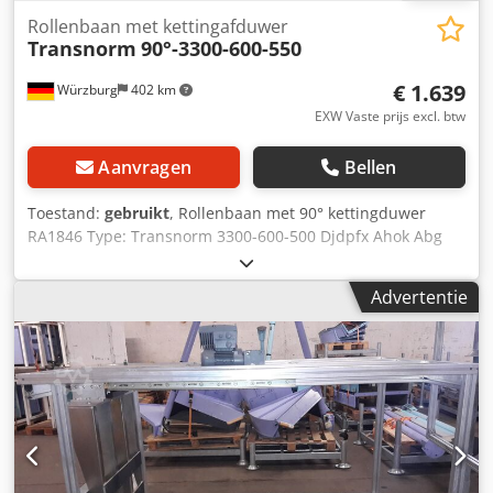
Rollenbaan met kettingafduwer
Transnorm
90°-3300-600-550
€ 1.639
Würzburg
402 km
EXW Vaste prijs excl. btw
Aanvragen
Bellen
Toestand:
gebruikt
, Rollenbaan met 90° kettingduwer
RA1846 Type: Transnorm 3300-600-500 Djdpfx Ahok Abg
Djgokr Transportlengte (FL): 3300 mm Breedte rollen (RB):
550 mm Nominale breedte/buitenbreedte (NB): 600 mm
Advertentie
Breedte van de kettingduwer: 700 mm Totale hoogte (BH):
140 mm Afstand tussen de rollen: 80 mm Inclusief
pneumatische stopper Optioneel verkrijgbaar: Steunen
Zijgeleiding aan één en beide zijden Frequentieomvormer
Prijzen netto plus BTW af magazijn Dr. Sonntag GmbH & Co
KG, 97076 Würzburg Neem gewoon contact met ons op
voor persoonlijk, deskundig advies. Neem gewoon
telefonisch of per e-mail contact met ons op. We helpen je
graag bij het plannen en realiseren van je projecten. We