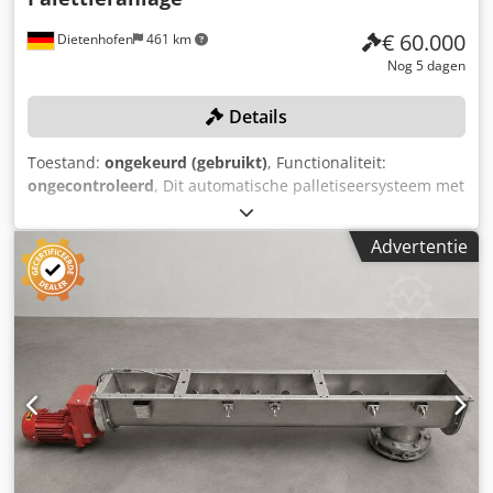
€ 60.000
Dietenhofen
461 km
Nog 5 dagen
Details
Toestand:
ongekeurd (gebruikt)
, Functionaliteit:
ongecontroleerd
, Dit automatische palletiseersysteem met
KUKA-robots, model KR 120 R3200 PA en KR 30-3, inclusief
de optie tot aankoop van het bijbehorende
Advertentie
transportsysteem, wordt tijdens onze industriële veiling
"Ontmanteling van een bekende speelgoedfabrikant -
industriële installaties - verpakkingsinstallatie -
sorteerinstallatie" online geveild op ons RESTLOS-
veilingplatform. Ook aangeboden tijdens deze veiling:
extrusietechnologie, een volledig automatisch
shuttlesysteem voor palletbuffering en ander
magazijnmaterieel. Installatiebeschrijving Raadpleeg de
mechanische documentatie van de onderdelen. In het
palletiseersysteem worden de verpakkingseenheden
automatisch op europallets gestapeld met behulp van