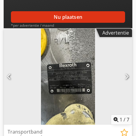
Nu plaatsen
*per advertentie / maand
Advertentie
1
/
7
Transportband