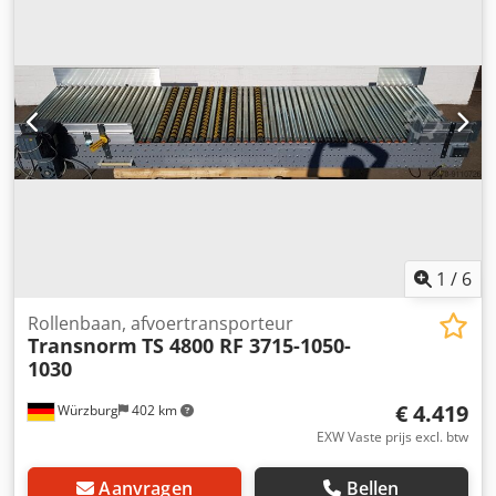
Afmetingen van het afduwpaneel: H=600 mm, B=650 mm
Totaal gewicht: 108 kg Neem gewoon contact met ons op
voor persoonlijk, deskundig advies. Neem gewoon
telefonisch of per e-mail contact met ons op. We helpen je
graag bij het plannen en realiseren van je projecten. We
kijken ernaar uit van u te horen. Dodpfsk Abhdex Ahgskr
Met vriendelijke groet Uw team bij Dr. Sonntag GmbH &
Co. KG Uw specialist en contactpersoon voor intralogistiek
1
/
6
Rollenbaan, afvoertransporteur
Transnorm
TS 4800 RF 3715-1050-
1030
€ 4.419
Würzburg
402 km
EXW Vaste prijs excl. btw
Aanvragen
Bellen