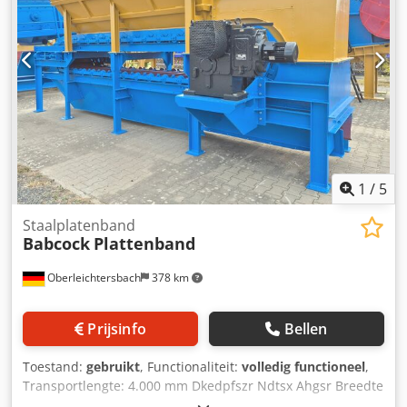
1
/
5
Staalplatenband
Babcock
Plattenband
Oberleichtersbach
378 km
Prijsinfo
Bellen
Toestand:
gebruikt
, Functionaliteit:
volledig functioneel
,
Transportlengte: 4.000 mm Dkedpfszr Ndtsx Ahgsr Breedte
van de platen: 900 mm voorzien van een nieuw