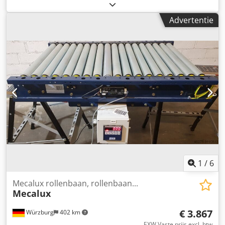
RA2045 Merk: Rijrichting: beide richtingen Rolbreedte (RB):
580 mm Nominale breedte/buitenframe (NB): 610 - 670
Advertentie
mm Lengte: 1880 mm Afstand tussen de rollen: 75-80 mm
Uitwerpzijde: beide zijden Motor: Interroll 24V
trommelmotor Heftoestel: Pneumatische cilinder
Momenteel ingestelde hoogte: 875 mm Transportsnelheid:
vrij instelbaar met frequentieomvormer tussen 0,275 en
0,667 m/s Optioneel verkrijgbaar: Lichtscherm
Leveringsomvang: steunen Neem gewoon contact met ons
op voor persoonlijk, deskundig advies. Neem gewoon
telefonisch of per e-mail contact met ons op. Dkodpora Hp
Rjfx Ahgsr We helpen je graag bij het plannen en
realiseren van je projecten. We kijken ernaar uit van u te
horen. Met vriendelijke groet Uw team bij Dr. Sonntag
GmbH & Co. KG Uw specialist en contactpersoon voor
intralogistiek
1
/
6
Mecalux rollenbaan, rollenbaan...
Mecalux
€ 3.867
Würzburg
402 km
EXW Vaste prijs excl. btw