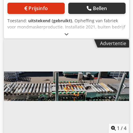
Prijsinfo
Bellen
Toestand:
uitstekend (gebruikt)
, Opheffing van fabriek
voor mondmaskerproductie. Installatie 2021, buiten bedrijf
sinds maart 2022. De installaties zijn reeds gedemonteerd
en klaar voor verzending. Dkedpfoxqgf Ejx Ahgjr
Advertentie
1
/
4