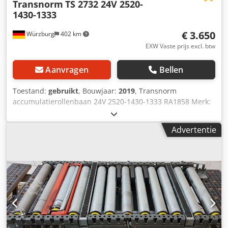
Transnorm
TS 2732 24V 2520-
1430-1333
€ 3.650
Würzburg
402 km
EXW Vaste prijs excl. btw
Aanvragen
Bellen
Toestand:
gebruikt
, Bouwjaar:
2019
, Transnorm
accumulatierollenbaan 24V 2520-1430-1333 RA1858 Merk:
Transnorm Looprichting: beide richtingen Rolbreedte (RB):
1333 mm Nominale breedte/buitenbreedte (NB): 1430 mm
Advertentie
Lengte: 2520 mm Diameter rollen: 50 mm Afstand tussen
de rollen: 60 mm Rollenbaanmotor: SEW rollenbaanmotor
24V Frame hoogte: 100 inclusief twee controllers 4
accumulatieposities in totaal Transportsnelheid: vrij
instelbaar tot 1,25 m/s met SEW-rollenmotor Optioneel
verkrijgbaar: Ondersteunt Djdpjk Abh Esfx Ahgskr Neem
gewoon contact met ons op voor persoonlijk, deskundig
advies. Neem gewoon telefonisch of per e-mail contact met
ons op. We helpen je graag bij het plannen en realiseren