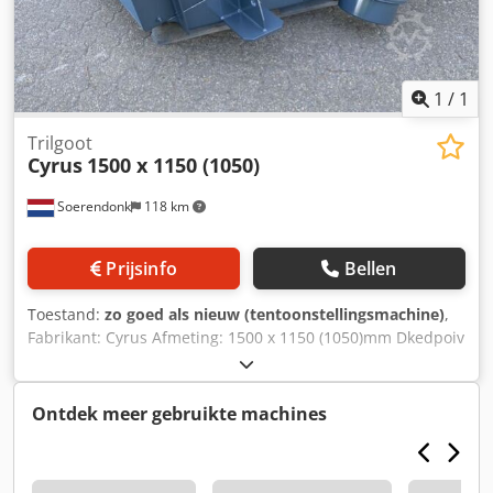
1
/
1
Trilgoot
Cyrus
1500 x 1150 (1050)
Soerendonk
118 km
Prijsinfo
Bellen
Toestand:
zo goed als nieuw (tentoonstellingsmachine)
,
Fabrikant: Cyrus Afmeting: 1500 x 1150 (1050)mm Dkedpoiv
Hyqjfx Ahgor Trilmotoren: 2 St. Friedrich F 285-4-3.4 (1,4
kW / 1.460 U/min) Met RVS Slijtplaat.
Ontdek meer gebruikte machines