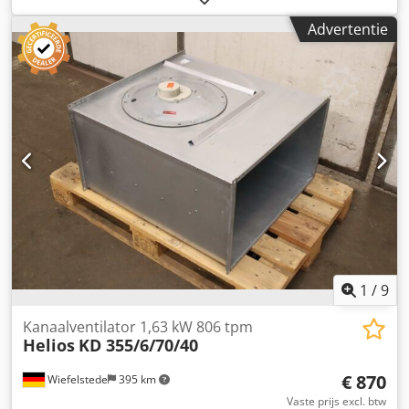
vervaardigde invoertrechter Aandrijving via een traploos
Advertentie
regelbare PIV-transmissie
1
/
9
Kanaalventilator 1,63 kW 806 tpm
Helios
KD 355/6/70/40
€ 870
Wiefelstede
395 km
Vaste prijs excl. btw