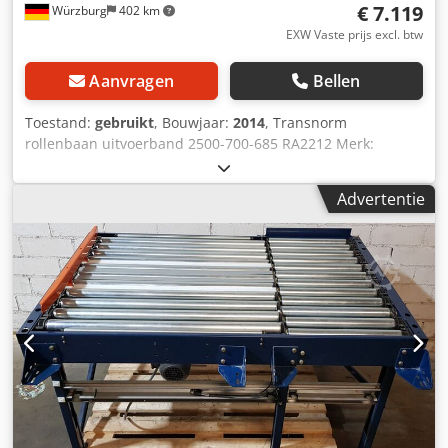
€ 7.119
Würzburg
402 km
EXW Vaste prijs excl. btw
Aanvragen
Bellen
Toestand:
gebruikt
, Bouwjaar:
2014
, Transnorm
rollenbaan uitvoerband 2500-700-685 RA2212 Merk:
Transnorm Rolbreedte (RB): 685, stalen rollen Nominale
breedte/buitenbreedte (NB): 700 mm Lengte: 1800 mm,
Advertentie
2500 mm of 3180 mm (dubbel) Framehoogte: 250 mm
Diameter rollen: 50 mm Loshoek: 45° Linkse looprichting 3
rijen uitwerprollen pneumatisch bestuurbaar Dedsrg
Nzujpfx Ahgekr Motor MOVI-Mot 3x300-500V 1,5kW
Transportsnelheid: vrij instelbaar met frequentieregelaar
Leveringsomvang: zonder steunen (op aanvraag) Prijzen
netto plus btw af magazijn Dr. Sonntag GmbH & Co KG,
97076 Würzburg Neem gewoon contact met ons op voor
persoonlijk, deskundig advies. Neem gewoon telefonisch of
per e-mail contact met ons op. We helpen je graag bij het
plannen en realiseren van je projecten. We kijken ernaar
uit van u te horen. Met vriendelijke groet Uw team bij Dr.