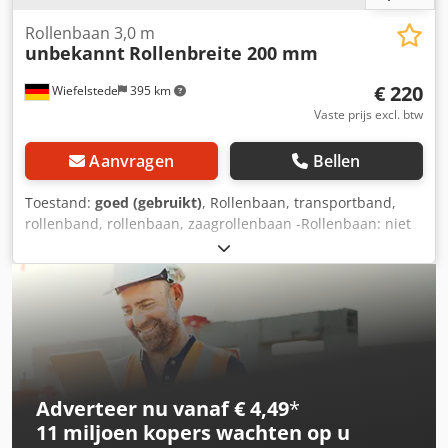
Rollenbaan 3,0 m
unbekannt
Rollenbreite 200 mm
€ 220
Wiefelstede
395 km
Vaste prijs excl. btw
Aanvragen
Bellen
Toestand:
goed (gebruikt)
, Rollenbaan, transportband,
rollenband, rollenbaan, zaagrollenbaan -Rollenbaan: niet
aangedreven, lengte 3,0 m, gemonteerd op een massief
onderstel, in hoogte verstelbaar -Rollenbreedte: 200 mm -
Rollerdiameter: 50 mm -Rollerafstand: 140 mm -
Transportafmetingen: 3000/310/H890 mm Dedpfx Aezq
Aaxehgokr -Gewicht: 44 kg
Adverteer nu vanaf € 4,49
*
11 miljoen kopers
wachten op u