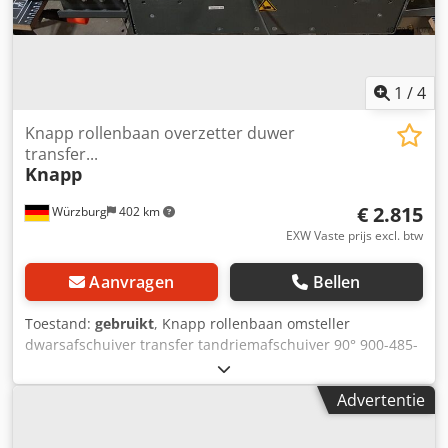
van je projecten. We kijken ernaar uit van u te horen. Met
vriendelijke groet Uw team bij Dr. Sonntag GmbH & Co. KG
Uw specialist en contactpersoon voor intralogistiek
1
/
4
Knapp rollenbaan overzetter duwer
transfer...
Knapp
€ 2.815
Würzburg
402 km
EXW Vaste prijs excl. btw
Aanvragen
Bellen
Toestand:
gebruikt
, Knapp rollenbaan omsteller
dwarsafschuiver transfer tandriemafschuiver 90° 900-485-
425 RA1876 Fabrikant: Knapp Dsdok Abixepfx Ahgjkr
Looprichting: beide richtingen Rolbreedte (RB): 425 mm
Advertentie
Nominale/buitenbreedte (NB): 485 mm Lengte: 900 mm
Rollendiameter: 50 mm Rolafstand: 75 mm