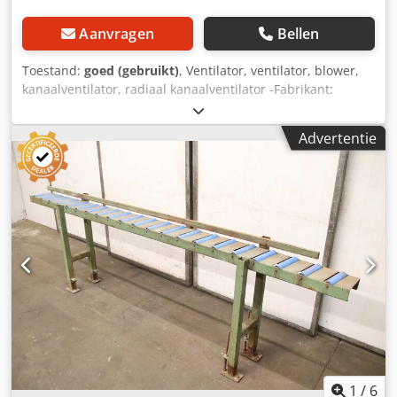
Aanvragen
Bellen
Toestand:
goed (gebruikt)
, Ventilator, ventilator, blower,
kanaalventilator, radiaal kanaalventilator -Fabrikant:
Helios, kanaalventilator, type KD 355/6/70/40 -Vermogen:
1,63 kW, 806 tpm -Ventilatordiameter: Ø 360 mm
Advertentie
Dsdpfxszrk Nwo Ahgekr -Aantal: 2 ventilatoren beschikbaar
-Prijs: per stuk -Afmetingen: 740/785/H475 mm -Gewicht:
43 kg/stuk
1
/
6