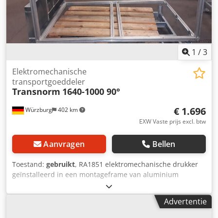
kijken ernaar uit van u te horen. Met vriendelijke groet Uw
team bij Dr. Sonntag GmbH & Co. KG Uw specialist en
contactpersoon voor intralogistiek
1
/
3
Elektromechanische
transportgoeddeler
Transnorm
1640-1000 90°
€ 1.696
Würzburg
402 km
EXW Vaste prijs excl. btw
Aanvragen
Bellen
Toestand:
gebruikt
, RA1851 elektromechanische drukker
geïnstalleerd in een montageframe van aluminium
profielen Functie: Duwt het binnenkomende materiaal 90°
ten opzichte van de transportrichting Merk: Transnorm
Advertentie
Buitenafmetingen steunframe: LxBxH=1.720x1.080x940
mm Geschikt voor invoerband tot 1000 mm totale breedte