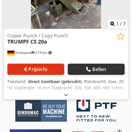
1
/
7
Copier Punch / Copy Punch
TRUMPF
CS 20a
Ennepetal
219 km
Prijsinfo
Bellen
Toestand:
direct inzetbaar (gebruikt)
, Ponskracht: max. 20
tot Slaglengte: 16 mm Slagkracht: 200, 300, 400, 600 1/min.
Motorvermogen: 4kW Werkgebieden: dwars (x-richting)
1.000mm longitudinaal (y-richting) 500mm Werkgebied
max. 500 x 1.000mm Tafeloppervlak: 875 x 1.600mm
(zonder uithouder) Gewicht: ongeveer 4.500kg
Dedpoiknyhjfx Ag Uowa Vermogen: zie foto datablad Veel
ponseenheden als toebehoren bij de machine Machine
nog onder stroom te inspecteren door de verkoper