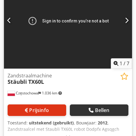
1
/
7
Zandstraalmachine
Stäubli
TX60L
Częstochowa
1.036 km
Prijsinfo
Bellen
Toestand:
uitstekend (gebruikt)
, Bouwjaar:
2012
,
Zandstraalcel met Staubli TX60L robot Dodpfx Agsqgch
Eegokr Land van herkomst: Frankrijk Jaar van fabricage: