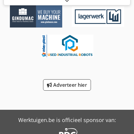
2012 Besturingssysteem: CS8C-TX60 Aantal assen: 6
Maximaal draagvermogen: 5 kg Nominale belasting: 2 kg
Bereik: 920 mm Herhalingsnauwkeurigheid: 0,03 mm
Meetcel: ALPROBOTIC MB100
Adverteer hier
Werktuigen.be is officieel sponsor van: