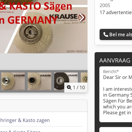
2005
17 advertentie
Bel me als
AANVRAAG
Bericht*
1
/
10
ehringer & Kasto zagen