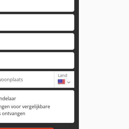
Land
woonplaats
andelaar
ngen voor vergelijkbare
s ontvangen