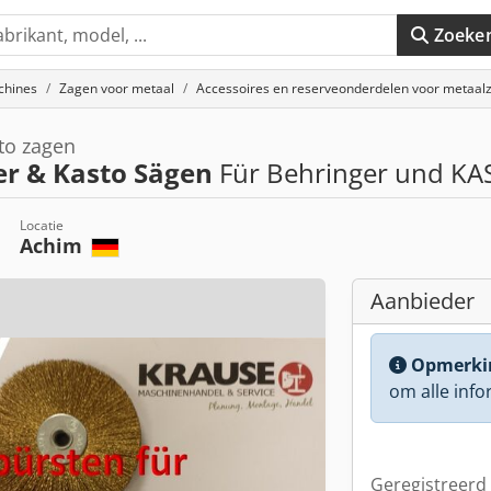
Zoeke
chines
Zagen voor metaal
Accessoires en reserveonderdelen voor metaal
to zagen
r & Kasto Sägen
Für Behringer und KA
Locatie
Achim
Aanbieder
Opmerki
om alle info
Geregistreerd 