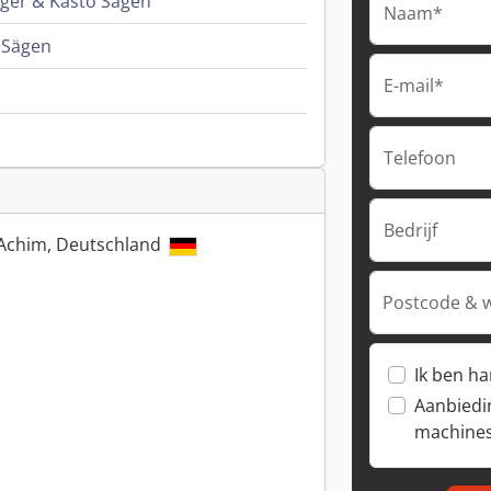
ger & Kasto Sägen
Naam*
 Sägen
E-mail*
Telefoon
Bedrijf
 Achim, Deutschland
Postcode & 
Ik ben h
Aanbiedi
machine