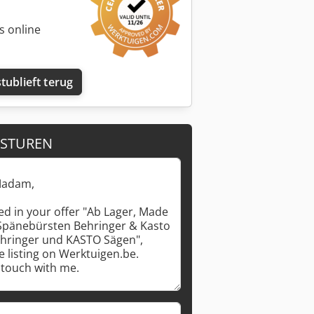
s online
tublieft terug
 STUREN