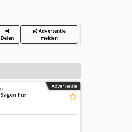
Advertentie
Delen
melden
Advertentie
en
 Sägen
Für