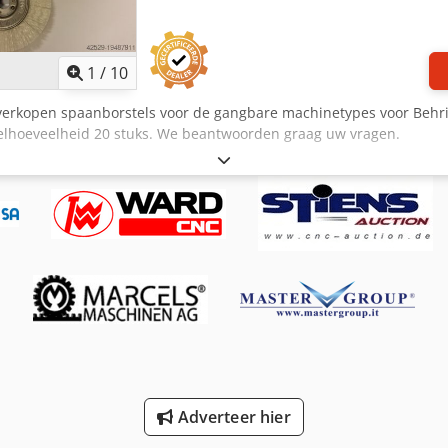
1
/
10
 verkopen spaanborstels voor de gangbare machinetypes voor Behr
elhoeveelheid 20 stuks. We beantwoorden graag uw vragen.
Adverteer hier