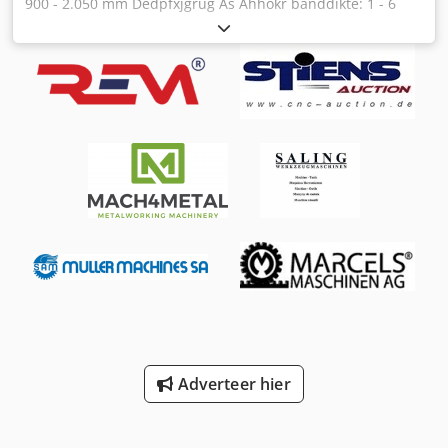
900 - 2.050 mm Dedpfxjgrug As Ahhokr banddikte: 1 - 6
mm rand strip breedte: 5 - 50 mm materiaal (sterkte):
1.000 N/mm²
Adverteer hier