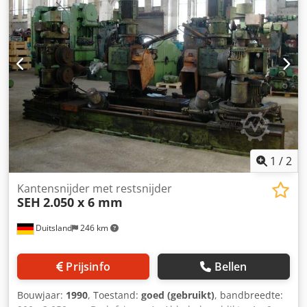
1
/
2
Kantensnijder met restsnijder
SEH
2.050 x 6 mm
Duitsland
246 km
Prijsinfo
Bellen
Bouwjaar:
1990
, Toestand:
goed (gebruikt)
, bandbreedte: