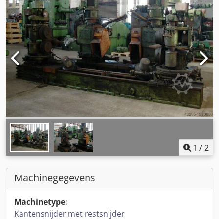
1
/
2
Machinegegevens
Machinetype:
Kantensnijder met restsnijder