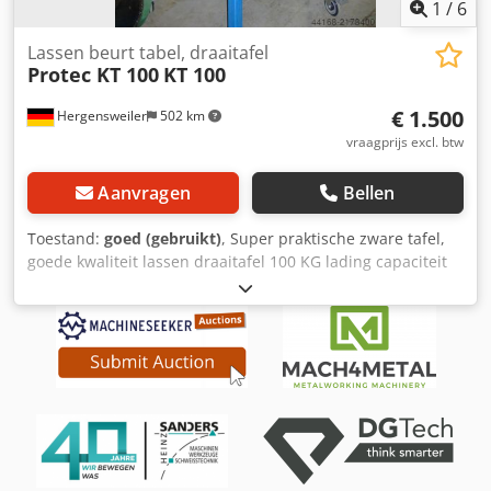
1
/
6
Lassen beurt tabel, draaitafel
Protec KT 100
KT 100
€ 1.500
Hergensweiler
502 km
vraagprijs excl. btw
Aanvragen
Bellen
Toestand:
goed (gebruikt)
, Super praktische zware tafel,
goede kwaliteit lassen draaitafel 100 KG lading capaciteit
maximale belasting: horizontale maximale belasting van
100 kg: 50 kg van verticale Rotatiesnelheid: 0,5-9 RPM
richting van rotatie: linker- en snelheid faceplate:
handmatig verstelbare Diameter gezicht plaat: 345 mm
hoogte voorplaat: 415 mm hoek voorplaat: 0-90 °
Motorvermogen in de bewerking: 0, 12kw afmetingen: 500
x 470 x 415 mm macht: AC 110V / 220V 50/60-Hz op verzoek
met Chuck charge 160.- 80 gratis verzending
Dcedpscctnasfx Anvok