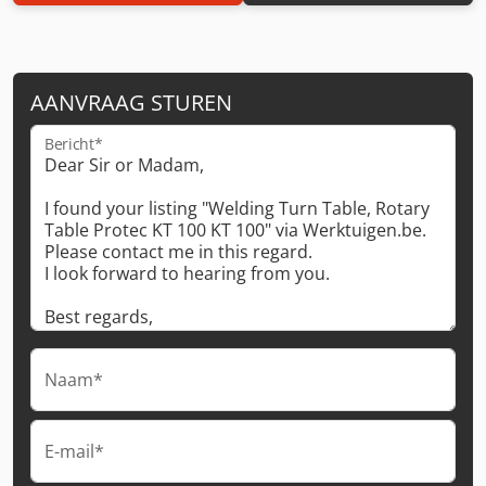
AANVRAAG STUREN
Bericht*
Naam*
E-mail*