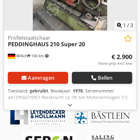
1
/
3
Profielstaalschaar
PEDDINGHAUS
210 Super 20
€ 2.900
Willich
166 km
Vaste prijs excl. btw
Aanvragen
Bellen
Toestand:
gebruikt
, Bouwjaar:
1978
, Serienummer
4412956673057 Perskracht ca. 95 ton Motorvermogen 7,5
kW Machinegewicht ca. 5 t Benodigde ruimte ca. 2,2 × 1,0 ×
2,3 m Technische gegevens (volgens typeplaatje):
Hoekstaal (L-profiel): - 150 × 15 mm bij 90° - 100 × 14 mm
bij 45° Platstaal: - tot ca. 150 × 16 mm - grotere
doorsneden tot 340 × 16 mm (afhankelijk van functie)
Profielen: - U-profielen (UPN): 220 - I-profielen (IPN/IPE): 220