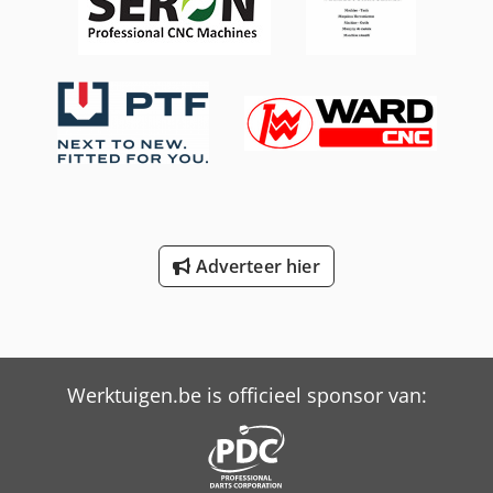
Dksdoy Hl Rbepfx Ahfer - Overige: PB 120, PBL 160
Plaatmateriaal: - bijv. 120 × 28 mm of 120 × 22 mm
(afhankelijk van snijstation) Ponsen: - tot Ø 60 mm
Uitsparingen/inkepingen: - bijv. 52 × 12 mm - Radius ca. R
= 36 mm Hoeksneden: - 2° en 5° instelbaar (bij bepaalde
profielen)
Adverteer hier
Werktuigen.be is officieel sponsor van: