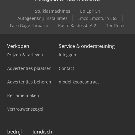
Stuiklasmachines
Ep Epl154
Autogeensnij-installaties
Emco Emcoturn E65
Faro Gage Faroarm
Kasto Kastossb A 2
Tec Rotec
Verkopen
Service & ondersteuning
Prijzen & tarieven
Inloggen
Advertenties plaatsen
Contact
Advertenties beheren
model koopcontract
Reclame maken
Vertrouwenszegel
bedrijf
Juridisch