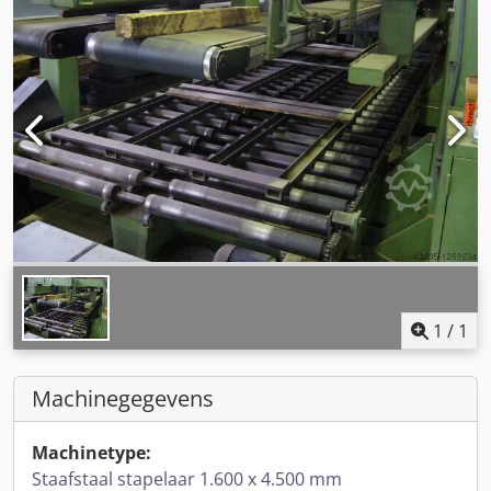
1
/
1
Machinegegevens
Machinetype:
Staafstaal stapelaar 1.600 x 4.500 mm