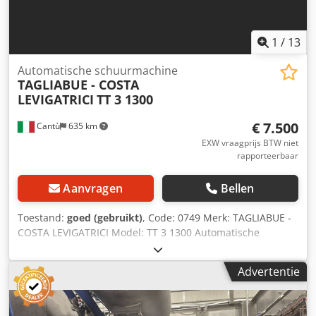
1
/
13
Automatische schuurmachine
TAGLIABUE - COSTA
LEVIGATRICI
TT 3 1300
€ 7.500
Cantù
635 km
EXW vraagprijs BTW niet
rapporteerbaar
Aanvragen
Bellen
Toestand:
goed (gebruikt)
, Code: 0749 Merk: TAGLIABUE -
COSTA LEVIGATRICI Model: TT 3 1300 Automatische
schuurmachine voor werkbladen, meubels, panelen, tafels
Technische gegevens: Werkbreedte mm 1300 Max.
Advertentie
werkdikte mm 130 Min. werkdikte mm 1 Samenstelling:
Dwsdpfx Ahjh T Dzqoyja 1° Dwarsriem - Motor Hp 15 -
Elektronische snelheidsvariator met display 2° Dwarsband