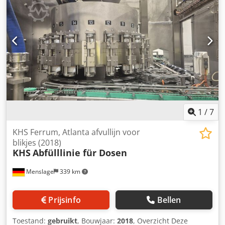
- Motor Hp 15 - Elektronische snelheidsvariator met display
Afmeting dwarse schuurband mm 1350 x 150 Chevron
schuurband afmeting mm 5510 x 140 Bandblazers
Bandsnelheid mt/min 5/25 Vaste tafel en mobiele kop voor
online instellen Paneelreinigende roterende blazers
Vacuümtafel Borstel voor bandreiniging Invoerrollenbaan
Geïnstalleerd vermogen Kw 32 Perslucht 7 Atm
Zuigopeningen: nr. 2 diameter mm 200 - nr. 2 diameter
mm 150 - nr. 2 diameter mm 100 Afmetingen mmm 4400 x
2500 x 1600 h Gewicht kg 5000
1
/
7
KHS Ferrum, Atlanta afvullijn voor
blikjes (2018)
KHS
Abfülllinie für Dosen
Menslage
339 km
Prijsinfo
Bellen
Toestand:
gebruikt
, Bouwjaar:
2018
, Overzicht Deze