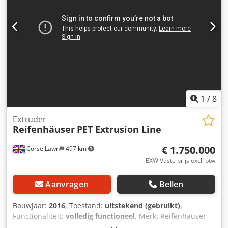
1
/
8
Extruder
Reifenhäuser
PET Extrusion Line
€ 1.750.000
Corse Lawn
497 km
EXW Vaste prijs excl. btw
Aanvragen
Bellen
Bouwjaar:
2016
, Toestand:
uitstekend (gebruikt)
,
Functionaliteit:
volledig functioneel
, Merk: Reifenhauser
Model: Mirex-MT-V 1-RZE 120-1800 Jaar: 2016 Staat: