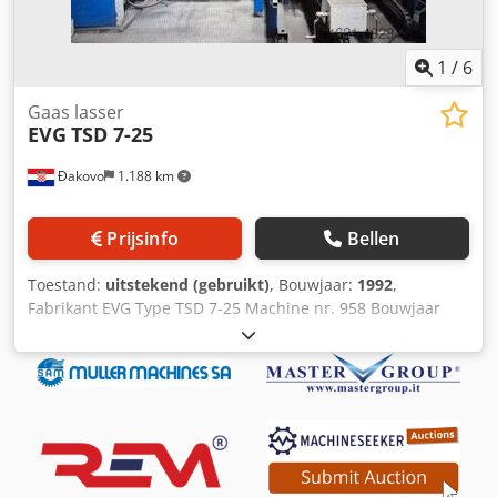
1
/
6
Gaas lasser
EVG
TSD 7-25
Đakovo
1.188 km
Prijsinfo
Bellen
Toestand:
uitstekend (gebruikt)
, Bouwjaar:
1992
,
Fabrikant EVG Type TSD 7-25 Machine nr. 958 Bouwjaar
1993 Werkrichting L > R Dwsdpjwp Ilyjfx Ahysa Liggertypes
KT 8… Liggerhoogte (mm) 90-250 Lengte meenemer min.
(mm) max. (mm) 14.000 Vaste lengtes: Ja Snijsteek (mm)
100/200 Rolafroller (st.) 5 LAR: Ja Draaddiameter - 5-12 mm
glad/geribbeld Diagonaal - 4-7 mm glad/geribbeld
Stapelhoogte max. (mm) - 500