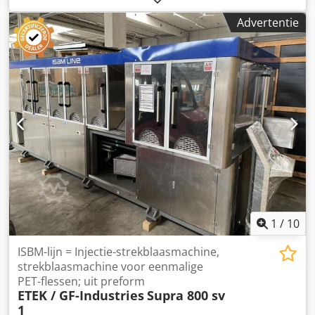
Uitstekend Gebruik: PET / PP / PS-folie of plaat PET:
Advertentie
Diktebereik: 0,25 - 2,2 mm Uitvoer: 2.000 kg/u Maximale
plaatbreedte: 1600 mm Extruder: RZE 120 mm Elektrische
voeding: 3 x 480 V 60 Hz met N Breedte kalenderrol: 1800
mm Diameters kalenderrol: 450 / 700 / 700 mm Maximale
plaatbreedte siliconenbad: 1600 mm Diktebereik
siliconenbadplaat: 0,15 - 1,5 mm Dodpfxjvbcbus Ahyjwa 4-
positie-opwinder WOB 1800 voor dubbele webwikkeling
inbegrepen. Alle details zijn onderhevig aan wijzigingen
en/of fouten. Alle apparatuur is onder voorbehoud van
beschikbaarheid en/of eerdere verkoop.
1
/
10
ISBM-lijn = Injectie-strekblaasmachine,
strekblaasmachine voor eenmalige
PET-flessen; uit preform
ETEK / GF-Industries
Supra 800 sv
1