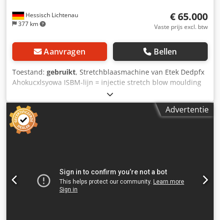
€ 65.000
Hessisch Lichtenau
377 km
Vaste prijs excl. btw
Aanvragen
Bellen
Toestand:
gebruikt
, Stretchblaasmachine van Etek Dedpfx
Ahokucxlsyowa ISBM-lijn = injectie stretch blow moulding
Stretchblaasmachine voor wegwerp PET-flessen uit PET-
preforms Stretchblaasmachine voor rotatieproductie
Advertentie
Fabrikant: ETEK / GF-Industries type Supra 800 sv 1
Serienummer: 22000225 Bouwjaar: 2012 Vermogen: 90 kW
Netspanning: 400 Volt, 50 Hz Eigen gewicht ca. 6000 kg
Staat als nieuw