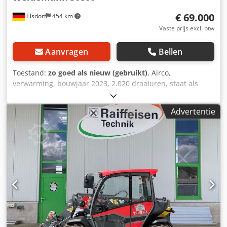
€ 69.000
Elsdorf
454 km
Vaste prijs excl. btw
Aanvragen
Bellen
Toestand:
zo goed als nieuw (gebruikt)
, Airco,
verwarming, bouwjaar 2023, 2.020 draaiuren, staat als
nieuw, verstelbare strooivork, 3 hydraulische leidingen aan
de snelwissel, banden als nieuw (550/45-22.5) Dcodpfx
Advertentie
Agsx Urdweyok