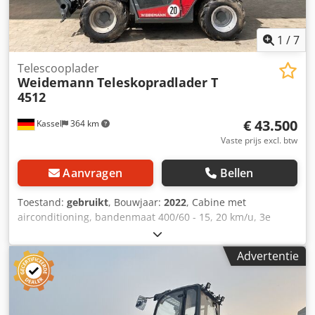
1
/
7
Telescooplader
Weidemann
Teleskopradlader T
4512
€ 43.500
Kassel
364 km
Vaste prijs excl. btw
Aanvragen
Bellen
Toestand:
gebruikt
, Bouwjaar:
2022
, Cabine met
airconditioning, bandenmaat 400/60 - 15, 20 km/u, 3e
hydraulische functie. Dcodpfx Aotrdz Nsgysk
Advertentie