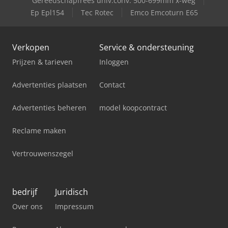
Gereedschapfrees univ.conv. 500-699mm x-weg
Weidemann 5080 T
Ep Epl154
Tec Rotec
Emco Emcoturn E65
Verkopen
Service & ondersteuning
Prijzen & tarieven
Inloggen
Advertenties plaatsen
Contact
Advertenties beheren
model koopcontract
Reclame maken
Vertrouwenszegel
bedrijf
Juridisch
Over ons
Impressum