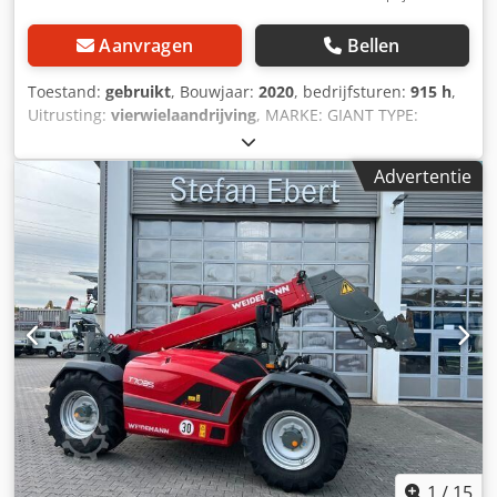
Aanvragen
Bellen
Toestand:
gebruikt
, Bouwjaar:
2020
, bedrijfsturen:
915 h
,
Uitrusting:
vierwielaandrijving
, MARKE: GIANT TYPE:
D254SW BAUJAHR: 2020 CE GEMARKT: JA
BETRIEBSSTUNDEN: 915 STUNDEN REIFEN/UNTERWAGEN:
Advertentie
80% LEISTUNG: 18KW MOTOR: KUBOTA D902 GEWICHT:
1100 KG OPTIONEN: 1100KG EIGENGEWICHT HYDR.
SCHNELLWECHSLER NEUE SCHAUFFEL PALLET GABELN
Dcodezlv Nvopfx Agyek EXTRA FUNKTION 3 CIL KUBOTA
1150kg TRAGKRAFT NEUWERTIG NEDERLANDS MERK:
GIANT TYPE: D254SW BOUWJAAR: 2020 CE: JA URENSTAND:
915 UUR BANDEN/ONDERWAGEN: 80% VERMOGEN: 18KW
MOTOR: KUBOTA D902 GEWICHT: 1100KG OPTIES: HYDR.
SNELWISSEL NIEUWE BAK VORKEN EXTRA FUNCTIE 3CIL
KUBOTA 1150KG DRAAGVERMOGEN NIEUWSTAAT ENGLISH
MAKE: GIANT TYPE: D254SW YEAR: 2020 CE: YES WORKING
HOURS: 915HOURS TYRES/UNDERCARRIAGE: 80% POWER:
18KW ENGINE: KUBITA D902 WEIGHT: 1100KG OPTIONS:
HYDR QUICK COUPLER NEW BUCKET FORKS EXTRA
1
/
15