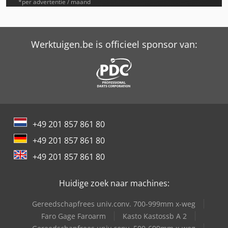
Weidemann 2070 Cx80Lp T
*per advertentie / maand
Weidemann 3070 Cx60
Weidemann 3070 Cx60Lp
Werktuigen.be is officieel sponsor van:
Weidemann 3070 Cx60Lp T
Weidemann 3070 Cx80Lp
Weidemann 3070 Cx80Lp T
+49 201 857 861 80
Weidemann 4070 Cx100
+49 201 857 861 80
Weidemann 4070 Cx100 T
+49 201 857 861 80
Weidemann 4070 Cx80
Huidige zoek naar machines:
Weidemann 4070 Cx80Lp
Gereedschapfrees univ.conv. 700-999mm x-weg
Weidemann 4270 Cx100 T
Faro Gage Faroarm
Kasto Kastossb A 2