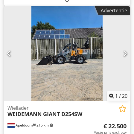
Motorvermogen: 75 kW * Bedrijfsgewicht: 5.900 kg *
Toelaatbaar totaal gewicht: 6.500 kg Dcsdpfxeq Nigmo
Advertentie
Agyjk * 2 versnellingen ----Intern voertuignummer: 8378----
Fouten en tussenverkoop voorbehouden.
1
/
20
Wiellader
WEIDEMANN
GIANT D254SW
€ 22.500
Apeldoorn
215 km
Vaste prijs excl. btw