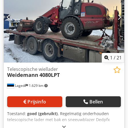
1
/
21
Telescopische wiellader
Weidemann
4080LPT
Lagedi
1.629 km
Prijsinfo
Bellen
Toestand:
goed (gebruikt)
, Regelmatig onderhouden
telescopische lader met bak en sneeuwblazer Dedpfx
Agsycwyfeysck