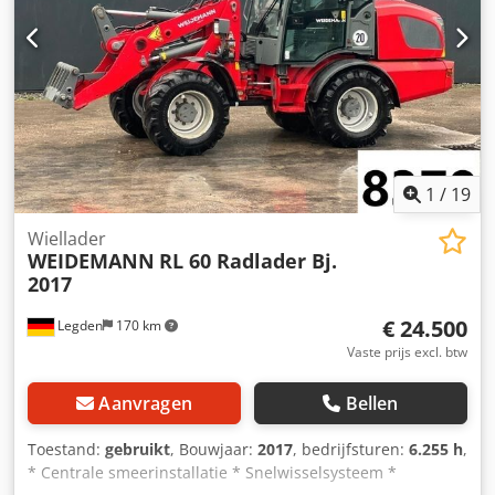
1
/
19
Wiellader
WEIDEMANN
RL 60 Radlader Bj.
2017
€ 24.500
Legden
170 km
Vaste prijs excl. btw
Aanvragen
Bellen
Toestand:
gebruikt
, Bouwjaar:
2017
, bedrijfsturen:
6.255 h
,
* Centrale smeerinstallatie * Snelwisselsysteem *