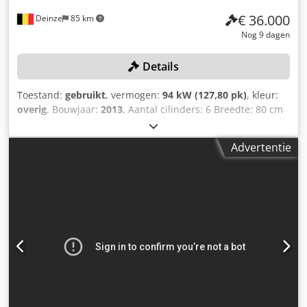
buiten: 3 mm; vering: luchtvering Ledig gewicht: 8.179 kg
€ 36.000
Deinze
85 km
Schade: geen
Nog 9 dagen
Details
Toestand:
gebruikt
, vermogen:
94 kW (127,80 pk)
, kleur:
overig
, Bouwjaar:
2013
, Aantal cilinders: 6 Breedte: 80 cm
Breedte van de rupsbanden: 8 cm Serienummer:
E00210468 Motor: Volvo D6 H Aantal cilinders: 6
Advertentie
Motorvermogen: 128 kW Graafdiepte: 6,71 m Maximale
reikwijdte: 10,1 m Dedpfx Adozrv U Eepjkr Breekkracht: 142
kN Bedrijfstijden: 5397 uur Vermogen: 129 kW CE-conform:
ja Breedte van de kettingen: 800 mm Staat:
Gebruikssporen, motorfoutmelding