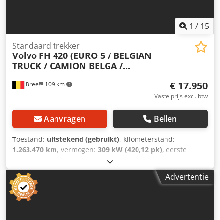
1
/
15
Standaard trekker
Volvo
FH 420 (EURO 5 / BELGIAN
TRUCK / CAMION BELGA /...
€ 17.950
Bree
109 km
Vaste prijs excl. btw
Aanvragen
Bellen
Toestand:
uitstekend (gebruikt)
, kilometerstand:
1.263.470 km
, vermogen:
309 kW (420,12 pk)
, eerste
registratie:
08/2013
, brandstoftype:
diesel
,
bandenconditie:
50 %
, asconfiguratie:
4x2
, brandstof:
Advertentie
diesel
, remmen:
motorrem
, kleur:
overig
,
bestuurderscabine:
slaapcabine
, soort overbrenging:
automatisch
, emissieklasse:
Euro 5
, ophanging:
staal-
lucht
, totale lengte:
6.000 mm
, totale breedte:
2.500 mm
,