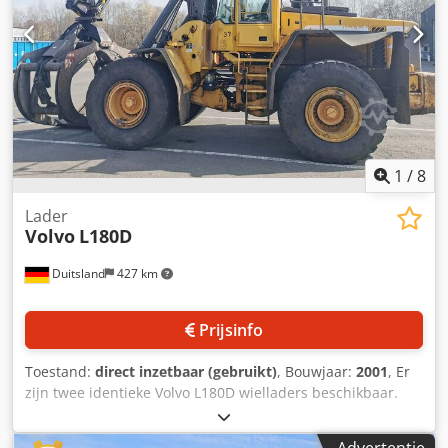
1
/
8
Lader
Volvo
L180D
Duitsland
427 km
Prijsinfo
Toestand:
direct inzetbaar (gebruikt)
, Bouwjaar:
2001
, Er
zijn twee identieke Volvo L180D wielladers beschikbaar.
Draaiuren: ca. 30.000 uur. Gewicht: 32,7 ton. Motortype:
Volvo TD 122 KHE. Nominaal toerental: 2100/min.