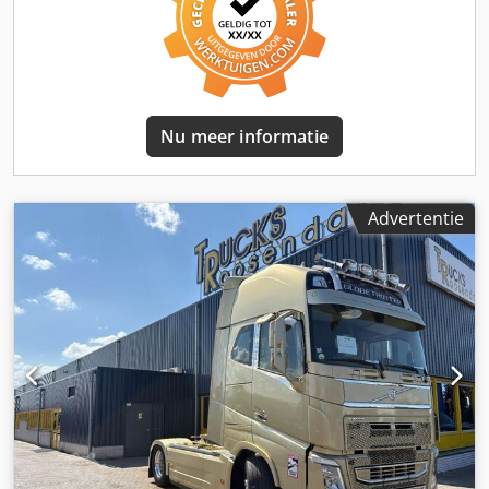
raamverstelling, koelkast, mistlampen, tweede
brandstoftank
, = Overige opties en accessoires = Dodpfx
Adoztkvtjpskr - Aluminium brandstoftank - Airconditioning
- Luchtgeveerde stoelen - Radio/CD-speler - Slaapcabine -
Zijskirts - Zonneklep - Wegrijbeveiliging = Verdere
informatie = Vooras: bandenmaat: 385/55 R22,5; stuurbaar;
Nu meer informatie
vering: bladveer Achteras: bandenmaat: 315/70 R22,5;
dubbele banden; vering: luchtvering Ledig gewicht: 7.749
kg APK (periodieke keuring): geldig tot 02.2027
Referentienummer: 4
Advertentie