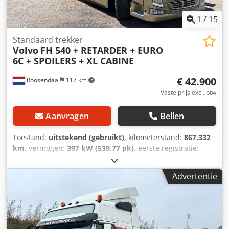
1
/
15
Standaard trekker
Volvo
FH 540 + RETARDER + EURO
6C + SPOILERS + XL CABINE
€ 42.900
Roosendaal
117 km
Vaste prijs excl. btw
Aanvragen
Bellen
Toestand:
uitstekend (gebruikt)
, kilometerstand:
867.332
km
, vermogen:
397 kW (539,77 pk)
, eerste registratie:
04/2019
, brandstoftype:
diesel
, asconfiguratie:
4x2
,
brandstof:
diesel
, remmen:
retarder
, kleur:
overig
,
Advertentie
bestuurderscabine:
slaapcabine
, soort overbrenging:
automatisch
, aantal bedden:
1
, Bouwjaar:
2019
,
Uitrusting:
ABS, AdBlue, airconditioning, centrale
vergrendeling, cruise control, elektrisch verstelbare
spiegel, elektrische raamverstelling, koelkast, retarder,