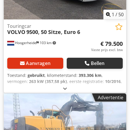
1
/
50
Touringcar
VOLVO
9500, 50 Sitze, Euro 6
€ 79.500
Hoogerheide
103 km
Vaste prijs excl. btw
Aanvragen
Bellen
Toestand:
gebruikt
, kilometerstand:
393.306 km
,
vermogen:
263 kW (357,58 pk)
, eerste registratie:
10/2016
,
brandstoftype:
diesel
, aantal zitplaatsen:
50
, soort
overbrenging:
automatisch
, volgende keuring (TÜV):
Advertentie
01/2027
, emissieklasse:
Euro 6
, kleur:
wit
, remmen:
retarder
, Bouwjaar:
2016
, Uitrusting:
ABS, airconditioning,
badkamer, standkachel
,