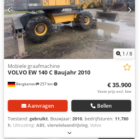
1
/
8
Mobiele graafmachine
VOLVO
EW 140 C Baujahr 2010
€ 35.900
Bergkamen
257 km
Vaste prijs excl. btw
Aanvragen
Bellen
Toestand:
gebruikt
, Bouwjaar:
2010
, bedrijfsturen:
11.780
h
, Uitrusting:
ABS, vierwielaandrijving
, Volvo
GRAAFMACHINE EW140C airconditioning 16.850 kg 91 kW
Chedpfxjyltr As Apysa Topconditie