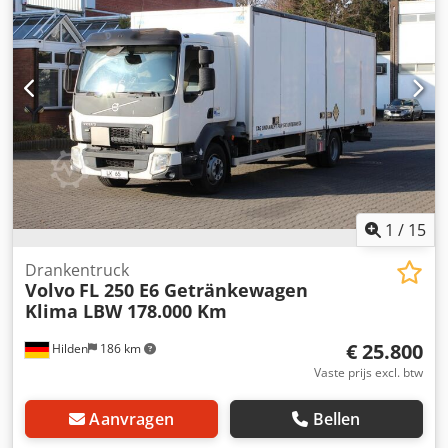
aantal zitplaatsen:
2
, laadruimte inhoud:
41 m³
, Uitrusting:
ABS, airconditioning, boordcomputer, cruise control,
differentieelslot, elektronisch stabiliteitsprogramma
(ESP), laadklep, roetfilter, tractieregeling
, Volvo FL 250
Drankenbak E6 - Opbouw voor dranken - Laadklep -
Automatische transmissie - Actieve cruise control -
ABS/ASR/ESP - Rijstrookassistent - Airconditioning -
Volledige luchtvering - EURO 6 Csdpfxsykb Agj Apyeha -
Laadvermogen: 7.110 kg - Banden: 285/70R19,5 Zeer goede
staat, Duitse auto, exportprijs.
1
/
15
Drankentruck
Volvo
FL 250 E6 Getränkewagen
Klima LBW 178.000 Km
€ 25.800
Hilden
186 km
Vaste prijs excl. btw
Aanvragen
Bellen