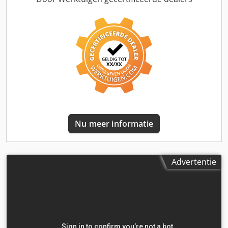
Vakkundige technische dienstverlening Bezoek onze
lengte:
5.890 mm
, totale breedte:
2.550 mm
, totale hoogte:
website en bekijk ons complete aanbod Lease mogelijk
3.800 mm
, Bouwjaar:
2015
, Uitrusting:
ABS, Bluetooth,
airconditioning, centrale vergrendeling, cruise control,
elektrisch verstelbare spiegel, elektrische
raamverstelling, standkachel, stoelverwarming,
tractieregeling
, = Aanvullende opties en accessoires = -
Digitale tachograaf - Dodehoek detectie - Fixed - Halogeen -
Handmatig - Hydraulische installatie - Laneassist - Pomp -
PTO - Radio/cassette - slaapcabine - stof - Tachograaf -
Verwarmde spiegels = Bijzonderheden = Aantal Assen: 2,
Configuratie: 4x2, Eigen gewicht: 6889 kg, Totaalgewicht:
Nu meer informatie
20100 kg, Diesel inhoud totaal: 405 liter, Schotelhoogte:
120 cm, Schotel type: Fixed, Aantal sperren: 1, Lier
capaciteit: 3 ton, Vering type: luchtvering, Soort cabine:
slaapcabine, Cruise control, Tachograaf, Digitale
Advertentie
tachograaf, Airconditioning, Standkachel, Elektrische
ramen, Elektrische spiegels, Radio/cassette, Kleur:
Meerkleurig, Verwarmde spiegels, Soort lampen: Halogeen,
Laneassist, Climatecontrol, Stoelverwarming, Bluetooth,
Dodehoek detectie, Zwaailichten, Motorvermogen: 338 Kw
(453 Hp), Brandstof: diesel, Euro: 6, Soort versnellingsbak: