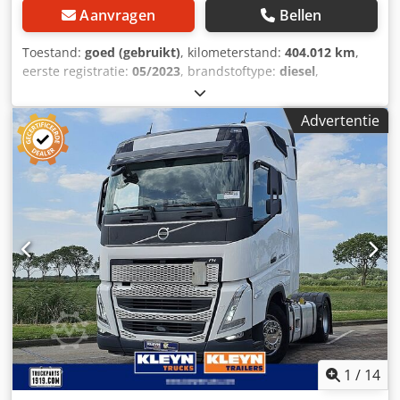
Aanvragen
Bellen
Toestand:
goed (gebruikt)
, kilometerstand:
404.012 km
,
eerste registratie:
05/2023
, brandstoftype:
diesel
,
bandenmaten:
315/70R22,5
, asconfiguratie:
4x2
, wielbasis:
3.800 mm
, brandstof:
diesel
, kleur:
wit
,
Advertentie
bestuurderscabine:
slaapcabine
, soort overbrenging:
automatisch
, aantal versnellingen:
12
, emissieklasse:
Euro
6
, ophanging:
staal-lucht
, totale lengte:
6.160 mm
, totale
breedte:
2.550 mm
, totale hoogte:
3.850 mm
, Bouwjaar:
2023
, Uitrusting:
ABS, Bluetooth, airconditioning, centrale
vergrendeling, cruise control, elektrisch verstelbare
spiegel, elektrische raamverstelling, parkeerairco,
standkachel, stoelverwarming, tractieregeling
, =
Aanvullende opties en accessoires = - 2e dieseltank
Chjdpfxszr Eftj Apysa - Digitale tachograaf - Fixed -
Globetrotter XL - Handmatig - Laneassist - Led -
Lichtmetalen velgen - Radio/cassette - stof - Tachograaf -
Verwarmde spiegels = Bijzonderheden = Aantal Assen: 2,
Configuratie: 4x2, Diesel inhoud totaal: 1175 liter, 2e
1
/
14
dieseltank, Schotelhoogte: 115 cm, Schotel type: Fixed,