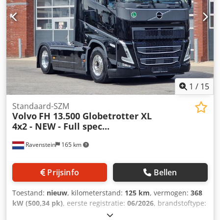
1
/
15
Standaard-SZM
Volvo
FH 13.500 Globetrotter XL
4x2 - NEW - Full spec...
Ravenstein
165 km
Prijsinfo
Bellen
Toestand:
nieuw
, kilometerstand:
125 km
, vermogen:
368
kW (500,34 pk)
, eerste registratie:
06/2026
, brandstoftype:
diesel
, asconfiguratie:
4x2
, brandstof:
diesel
, remmen: