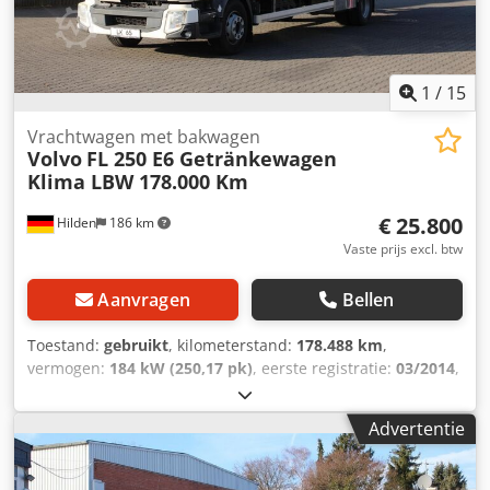
staat: Zeer goed Technische staat: Zeer goed Optische
staat: Zeer goed Chedpfx Apezcd Ebjysa
1
/
15
Vrachtwagen met bakwagen
Volvo
FL 250 E6 Getränkewagen
Klima LBW 178.000 Km
€ 25.800
Hilden
186 km
Vaste prijs excl. btw
Aanvragen
Bellen
Toestand:
gebruikt
, kilometerstand:
178.488 km
,
vermogen:
184 kW (250,17 pk)
, eerste registratie:
03/2014
,
brandstoftype:
diesel
, leeggewicht:
8.890 kg
, maximaal
laadgewicht:
7.110 kg
, totaalgewicht:
16.000 kg
,
Advertentie
asconfiguratie:
4x2
, remmen:
motorrem
, kleur:
wit
,
bestuurderscabine:
overig
, soort overbrenging:
automatisch
, emissieklasse:
Euro 6
, ophanging:
lucht
,