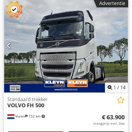
Advertentie
1
/
14
Standaard trekker
VOLVO
FH 500
€ 63.900
Vuren
152 km
vraagprijs excl. btw