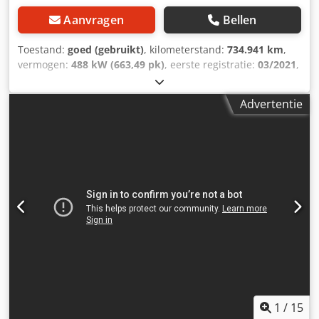
Gekende kwaliteit • 100+ Jaar fatsoenlijk koopmanschap •
Aanvragen
Bellen
APK en tachograaf ijken • Transport tot aan de deur
mogelijk • Vakkundige technische dienstverlening Bezoek
Toestand:
goed (gebruikt)
, kilometerstand:
734.941 km
,
onze website en bekijk ons complete aanbod Lease
vermogen:
488 kW (663,49 pk)
, eerste registratie:
03/2021
,
mogelijk
brandstoftype:
diesel
, bandenmaten:
385/65R22,5
,
asconfiguratie:
6x4
, wielbasis:
3.200 mm
, brandstof:
Advertentie
diesel
, remmen:
retarder
, kleur:
overig
,
bestuurderscabine:
slaapcabine
, soort overbrenging:
automatisch
, aantal versnellingen:
12
, emissieklasse:
Euro
6
, ophanging:
lucht
, totale lengte:
7.160 mm
, totale
breedte:
2.550 mm
, totale hoogte:
4.020 mm
, Bouwjaar:
2021
, Uitrusting:
ABS, Bluetooth, airconditioning, centrale
vergrendeling, cruise control, elektrisch verstelbare
spiegel, elektrische raamverstelling, navigatiesysteem,
retarder, standkachel, stoelverwarming, tractieregeling
, =
Aanvullende opties en accessoires = - Digitale tachograaf -
Electrisch - Extra remsysteem - Globetrotter - Hydraulische
installatie - Laneassist Chsdpjzqac Dsfx Apysa - Pomp -
PTO - Radio/cassette - Slide - Tachograaf - Verwarmde
spiegels - Xenon = Bijzonderheden = Aantal Assen: 3,
1
/
15
Configuratie: 6x4, Diesel inhoud totaal: 650 liter,