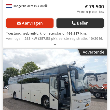
€ 79.500
Hoogerheide
103 km
Vaste prijs excl. btw
Aanvragen
Bellen
Toestand:
gebruikt
, kilometerstand:
466.517 km
,
vermogen:
263 kW (357,58 pk)
, eerste registratie:
10/2016
,
brandstoftype:
diesel
, aantal zitplaatsen:
50
, soort
overbrenging:
automatisch
, volgende keuring (TÜV):
Advertentie
01/2027
, emissieklasse:
Euro 6
, kleur:
wit
, remmen:
retarder
, Bouwjaar:
2016
, Uitrusting:
ABS, airconditioning,
badkamer, standkachel
,