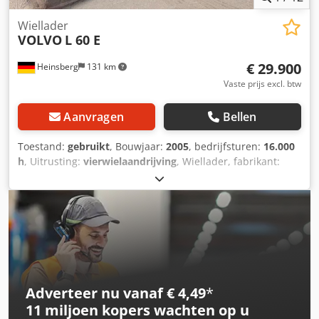
zijden) Dodehoekcamera aan passagierszijde Hulpafname
PTO PTR-DH (snel), versnellingsbakzijde, aansluiting: 1 DIN
Wiellader
VOLVO
L 60 E
achter voor pomp Cabine (interieur, wonen) Comfort
chauffeursstoel, luchtgeveerd, verwarmd, gordel
€ 29.900
Heinsberg
131 km
geïntegreerd Twee armleuningen op de chauffeursstoel
Armleuningen bekleed met leer Bijrijdersstoel standaard,
Vaste prijs excl. btw
vast Comfort schuimrubberen matras voor benedenbed,
hard, opklapbaar met veiligheidsnet Matras-topper Basis
Aanvragen
Bellen
(20 mm) Opbergruimte onder het bed Bagagevakken boven
het bed, inhoud: 245 l Schakelconsole (basis) bij het bed
Toestand:
gebruikt
, Bouwjaar:
2005
, bedrijfsturen:
16.000
(interieurverlichting, standkachel, dakluik en centrale
h
, Uitrusting:
vierwielaandrijving
, Wiellader, fabrikant:
vergrendeling) Koelbox 33 l, met vriesvak, onder het bed
Volvo L60 E, bouwjaar: 2005, Dsdpezpc Slefx Ahmskr 16.000
Vaks onder dashboard met lade Flessenhouder voor- en
bedrijfsuren, snelsluitingssysteem, hoogkippende bak, 3e
achterin Make-up/scheerspiegel Twee flexibele
hydraulische leiding, centrale smeernippels, enz. In
leeslampjes Interieurverlichting met dimfunctie en rode
perfecte staat. Prijs: € 29.900,00, exclusief btw (19%).
nachtverlichting Zijdelingse zonneklep, bestuurderszijde
Onder voorbehoud van fouten en tussenverkoop.
Interne zonneklep, handmatig rolgordijn Dakraam en
nooduitgang, handmatig te openen (getint glas) Gordijnen
voor voorruit en ramen 2 rubber vloermatten Centrale
Adverteer nu vanaf € 4,49
*
deurvergrendeling met afstandsbediening
11 miljoen kopers
wachten op u
Standverwarming cabine, 2 kW Automatische