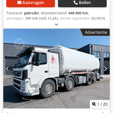
Aanvragen
Bellen
Toestand:
gebruikt
, kilometerstand:
448.000 km
,
vermogen:
309 kW (420,12 pk)
, eerste registratie:
02/2010
,
brandstoftype:
diesel
, totaalgewicht:
27.500 kg
,
asconfiguratie:
3 assen
, kleur:
blauw
, soort overbrenging:
Advertentie
automatisch
, emissieklasse:
Euro 5
, Bouwjaar:
2010
,
Uitrusting:
ABS, airconditioning, standkachel
, Fabrikant:
Volvo Model: FM 420 6x2?4 EEV Interconsult 12.700 l. RVS
Bouwjaar: 2010 Conditie: Zeer goed Dedpfeynq Efox
Ahmskr Serienummer: YV2JG10CXAA691507 Ref.nr.: 588068
Registratiedatum: 24-02-2010 Vermogen: 420 pk
Kilometerstand: 448.000 km Versnellingsbak: I-shift
Eurotype: Euro 5 EEV Dieseltank: 1 Tankinhoud: 330 l
Achteruitrijcamera: ? Airconditioning: ? Aantal bedden: 1
Cabinetype: L2H1 Radio: ? Schijfremmen: ? ABS: ?
Motorrem: ? WEB Bandenmaat: 385/65 - 295/80 - 385/65
Profieldiepte (rest): 40% - 40% - 30% Voorvering: Bladveren
Achtervering: Lucht Wielbasis: 4.300 mm
Gereedschapskist: ? Hydraulisch systeem: ? Totaalgewicht:
1
/
20
27.500 kg Eigen gewicht: 14.815 kg Laadvermogen: 12.685