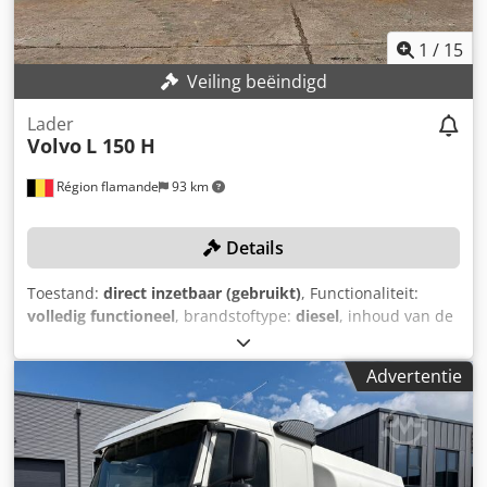
Leeggewicht: 9000 kg Laadvermogen: 9000 kg Fabrikant
tank: HMK Bilcon Tankinhoud: 12865 l Dodpjy Airuefx
1
/
15
Ahmokr Compartimenten: 4 (4300 l - 3300 l - 2465 l - 2800 l)
Veiling beëindigd
Pomp: ? Teller: ? Bodemvulling: ?
Lader
Volvo
L 150 H
Région flamande
93 km
Details
Toestand:
direct inzetbaar (gebruikt)
, Functionaliteit:
volledig functioneel
, brandstoftype:
diesel
, inhoud van de
bak:
5 m³
, Bouwjaar:
2016
, bedrijfsturen:
9.118 h
,
machine-/voertuignummer:
VCEL150HH00005075
,
Advertentie
Uitrusting:
AdBlue, airconditioning
, De banden van de
wiellader zijn vernieuwd! TECHNISCHE DETAILS Inhoud van
de laadschop: 5 m3 MACHINEDETAILS Afmetingen &
gewicht Transportafmetingen (L x B x H): 9,1 m x 3,2 m x
3,9 m Leeggewicht: 26.100 kg Brandstoftype: Diesel