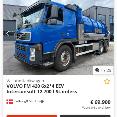
emissieklasse:
Euro 5
, laadruimte lengte:
7.200 mm
,
laadruimtebreedte:
2.490 mm
, laadruimtehoogte:
2.700
mm
, Uitrusting:
ABS, airconditioning, laadklep, roetfilter
,
VOLVO FL 12.290 L 4x2. Aluminium laadbak en zeil, links.
Laadvermogen 1.500 kg. Afmetingen: 7,20 x 2,49 x 2,70 m.
Wielbasis 5 m. 8-versnellingsbak, ABS, trekhaak met lucht-
en stroomaansluiting, hoge voorwand, sjorogen,
brandblusser, luchtvering achter, zonneklep, 6-cilinder
motor, AdBlue, gereedschapskist, cruisecontrol, elektrische
spiegels, radio/CD, dakluik, startonderbreker,
sperdifferentieel, motorrem, comfortstoel,
stoelverwarming. ====Duitse registratie + 1e eigenaar====
==Dagelijkse inkoop van bedrijfsvoertuigen, inruil
1
/
29
mogelijk==. Dkodpfx Ajy A A R Rehmer Prijs: 10.500,- EURO,
exclusief btw.
Vacuümtankwagen
VOLVO
FM 420 6x2*4 EEV
Interconsult 12.700 l Stainless
€ 69.900
Padborg
583 km
Vaste prijs excl. btw