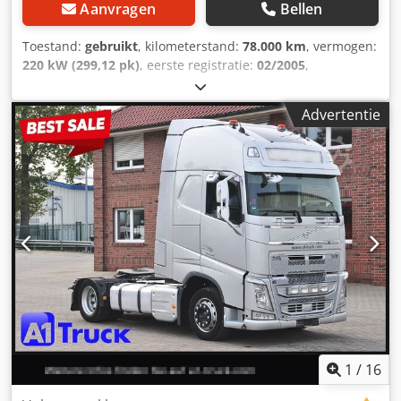
Aanvragen
Bellen
Toestand:
gebruikt
, kilometerstand:
78.000 km
, vermogen:
220 kW (299,12 pk)
, eerste registratie:
02/2005
,
brandstoftype:
diesel
, totaalgewicht:
18.000 kg
, kleur:
wit
,
soort overbrenging:
automatisch
, ophanging:
overig
, 1e
Advertentie
eigenaar, nieuwe HU/AU, diesel, automaat, grote
bestuurderscabine, hoogwerker Bronto Skylift E22ALR,
werkhoogte 24 m, zijdelings bereik 24 m, afkomstig van
eerste eigenaar, in topstaat, toegestaan totaalgewicht
18.000 kg. VOOR ONS ZIJN DE STAAT EN HET GEVOEL
BESLISSEND, DE PRIJS KOMT OP DE TWEEDE PLAATS. Voor
verdere vragen kunt u contact opnemen met de heer Faller
op het opgegeven nummer. //*RUIL, INRUILEN OF BELENEN
VAN UW VOERTUIG, EVENALS FINANCIERING IS MOGELIJK!
Alle informatie is zonder garantie* Meer aanbiedingen
vindt u op onze homepage. De beschrijving en genoemde
gegevens vormen geen gegarandeerde toezegging en zijn
niet bindend. Bindend is de koopovereenkomst die bij
aankoop van het voertuig in ons autobedrijf wordt
1
/
16
afgesloten. Fouten en tussentijdse verkoop voorbehouden!