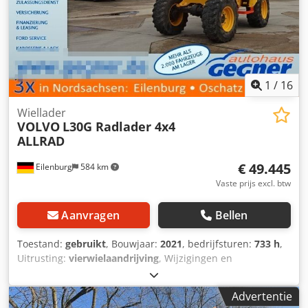
1
/
16
Wiellader
VOLVO
L30G Radlader 4x4
ALLRAD
€ 49.445
Eilenburg
584 km
Vaste prijs excl. btw
Aanvragen
Bellen
Toestand:
gebruikt
, Bouwjaar:
2021
, bedrijfsturen:
733 h
,
Uitrusting:
vierwielaandrijving
, Wijzigingen en
tussentijdse verkoop voorbehouden! Interne nummer:
1442. 3127980 ----UITRUSTING Vierwielaandrijving Kleur:
Advertentie
Geel Aandrijfmotor KUBOTA met 3331ccm en 75kW