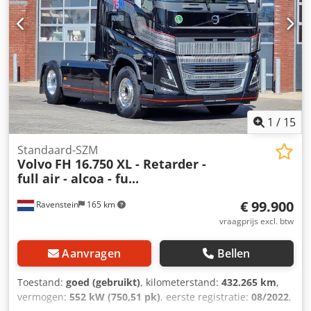
1
/
15
Standaard-SZM
Volvo
FH 16.750 XL - Retarder -
full air - alcoa - fu...
€ 99.900
Ravenstein
165 km
vraagprijs excl. btw
Aanvragen
Bellen
Toestand:
goed (gebruikt)
, kilometerstand:
432.265 km
,
vermogen:
552 kW (750,51 pk)
, eerste registratie:
08/2022
,