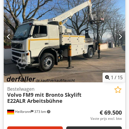
Toegestane totaalgewicht 6650kg Leeggewicht 5200kg ... en
nog veel meer. ----Het voertuig is niet
gereinigd/geprepareerd! Landelijke levering tegen
meerprijs mogelijk. Wijzigingen en tussentijdse verkoop
voorbehouden. Credpferbwl Nox Acmef We nemen uw
voertuig graag in ruil/koop in. Financiering / leasing ook
mogelijk zonder aanbetaling! Heeft u nog vragen? Wij
adviseren u graag!
1
/
15
Bestelwagen
Volvo
FM9 mit Bronto Skylift
E22ALR Arbeitsbühne
€ 69.500
Heilbronn
373 km
Vaste prijs excl. btw