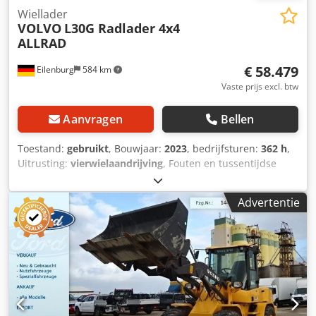
Wiellader
VOLVO
L30G Radlader 4x4
ALLRAD
€ 58.479
Eilenburg
584 km
Vaste prijs excl. btw
Aanvragen
Bellen
Toestand:
gebruikt
, Bouwjaar:
2023
, bedrijfsturen:
362 h
,
Uitrusting:
vierwielaandrijving
, Fouten en tussentijdse
verkoop voorbehouden! Intern nummer: 1441. 3127866 ----
UITRUSTING Vierwielaandrijving Kleur: Geel Aandrijfmotor
Advertentie
KUBOTA met 3331ccm en 75kW Toegestane
maximummassa 6650kg Leeggewicht 5200kg ... en nog veel
meer. Codpfx Ajvranmecmerf ----Het voertuig is onverzorgd
/ niet gereinigd! Landelijke levering mogelijk tegen
meerprijs. Fouten en tussentijdse verkoop voorbehouden.
Wij nemen uw voertuig graag in ruil. Financiering / leasing
ook mogelijk zonder aanbetaling! Heeft u nog vragen? Wij
adviseren u graag!