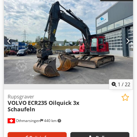
reikwijdte: 10,1 m Breekkracht: 142 kN Bedrijfstijden: 5397
uur Crsdpfxezrv U Ej Apbef Vermogen: 129 kW CE-conform:
ja Breedte van de kettingen: 800 mm Staat:
Gebruikssporen, motorfoutmelding
1
/
22
Rupsgraver
VOLVO
ECR235 Oilquick 3x
Schaufeln
Othmarsingen
440 km