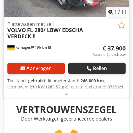
1
/
11
Plattewagen met zeil
VOLVO
FL 280/ LBW/ EDSCHA
VERDECK !!
€ 37.900
Remagen
196 km
Vaste prijs excl. btw
Aanvragen
Bellen
Toestand:
gebruikt
, kilometerstand:
246.000 km
,
vermogen:
210 kW (285,52 pk)
, eerste registratie:
07/2021
,
brandstoftype:
diesel
, totaalgewicht:
16.000 kg
,
asconfiguratie:
2 assen
, volgende keuring (TÜV):
07/2026
,
kleur:
rood
, soort overbrenging:
automatisch
,
VERTROUWENSZEGEL
emissieklasse:
Euro 6
, totale breedte:
2.550 mm
, totale
hoogte:
4.000 mm
, laadruimte lengte:
7.530 mm
,
Door Werktuigen gecertificeerde dealers
laadruimtebreedte:
2.480 mm
, laadruimtehoogte:
2.700
mm
, Bouwjaar:
2021
, Uitrusting:
ABS, airconditioning,