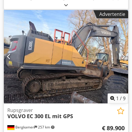
Apbjrf Capaciteit: 1,85m3
Advertentie
1
/
9
Rupsgraver
VOLVO
EC 300 EL mit GPS
€ 89.900
Bergkamen
257 km