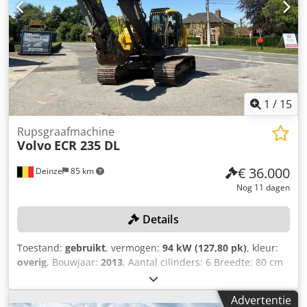
1
/
15
Rupsgraafmachine
Volvo
ECR 235 DL
€ 36.000
Deinze
85 km
Nog 11 dagen
Details
Toestand:
gebruikt
, vermogen:
94 kW (127,80 pk)
, kleur:
overig
, Bouwjaar:
2013
, Aantal cilinders: 6 Breedte: 80 cm
Breedte van de rupsbanden: 8 cm Serienummer:
E00210468 Motor: Volvo D6 H Aantal cilinders: 6
Advertentie
Motorvermogen: 128 kW Graafdiepte: 6,71 m Maximale