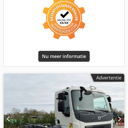
elektronisch stabiliteitsprogramma (ESP), laadklep
,
VOLVO FL 280 Chassisnummer: ...MZ135329 Dakspoiler
Luchtvering achter Staalvering voor EURO-norm 6d
Zonneklep Luchtvering Airconditioning
Afstandsregelsysteem Rijstrookassistent Elektrische ramen
Radio Bandenprofiel ca. 50% Duits voertuig 1 eigenaar
Onderhoudscontract liep bij Volvo Originele kleur
Luchtpistool Rookvrij Centrale vergrendeling Opbouw:
Tautliner Edcha schuifzeil Binnenhoogte 2700 mm
Nu meer informatie
Laadklep DAUTEL 1500 KG, aluminium Trekhaak 2 x
luchtaansluiting/DUO Matic en normaal Credozqwv Ujpfx
Apbef enz.
Advertentie