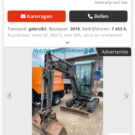
Vaste prijs excl. btw
Aanvragen
Bellen
Toestand:
gebruikt
, Bouwjaar:
2018
, bedrijfsturen:
7.453 h
,
Rupskraan, Volvo EC 300 CL met GPS, airco en snelwissel.
Slechts 7.453 bedrijfsuren. Zeer goede staat. Crjdpfsx
Amvnox Apbjf
Advertentie