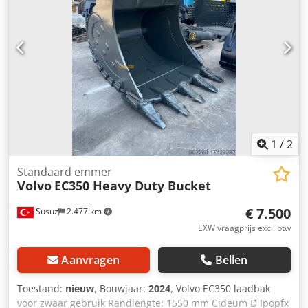
1
/
2
Standaard emmer
Volvo
EC350 Heavy Duty Bucket
€ 7.500
Susuz
2.477 km
EXW vraagprijs excl. btw
Aanvragen
Bellen
Toestand:
nieuw
, Bouwjaar:
2024
, Volvo EC350 laadbak
voor zwaar gebruik Randlengte: 1550 mm Cjdeum D Ipopfx