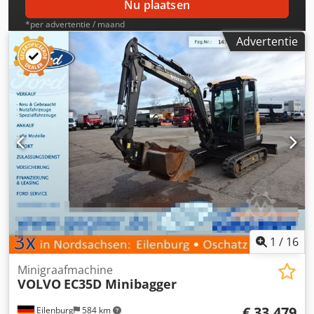
Nu plaatsen
*per advertentie / maand
Advertentie
1
/
16
Minigraafmachine
VOLVO
EC35D Minibagger
€ 33.479
Eilenburg
584 km