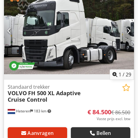
totale hoogte:
3.250 mm
, laadruimte lengte:
5.000 mm
,
laadruimtebreedte:
2.280 mm
, laadruimtehoogte:
1.300
mm
, Bouwjaar:
1991
, = Extra opties en accessoires = -
Bladvering - Aftakas - Zonnescherm = Aanvullende
informatie = Asconfiguratie Bandenmaat: 315/80 R22,5
Vering: Bladvering Vooras 1: Bestuurbaar Vooras 2:
Bestuurbaar Achteras 1: Dubbele banden Achteras 2:
Dubbele banden Gewichten Ledig gewicht: 13.200 kg
Laadvermogen: 32.000 kg Toelaatbaar totaalgewicht:
18.800 kg Identificatie Cedpfxozrm Sze Apborf
Referentienummer: 94
1
/
29
Standaard trekker
VOLVO
FH 500 XL Adaptive
Cruise Control
€ 84.500
Heteren
183 km
€ 86.500
Vaste prijs excl. btw
Aanvragen
Bellen