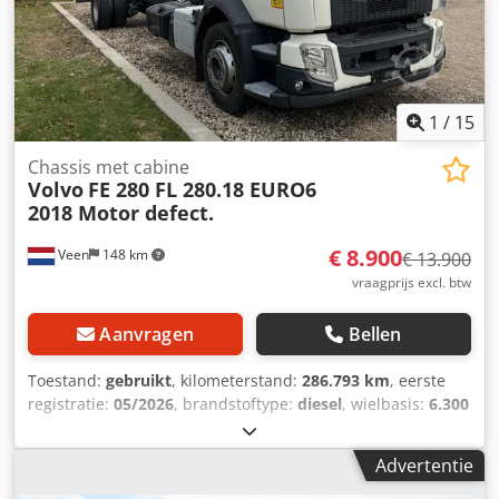
1
/
15
Chassis met cabine
Volvo
FE 280 FL 280.18 EURO6
2018 Motor defect.
€ 8.900
Veen
148 km
€ 13.900
vraagprijs excl. btw
Aanvragen
Bellen
Toestand:
gebruikt
, kilometerstand:
286.793 km
, eerste
registratie:
05/2026
, brandstoftype:
diesel
, wielbasis:
6.300
mm
, brandstof:
diesel
, kleur:
wit
, bestuurderscabine:
dagcabine
, Bouwjaar:
2018
, Motorinhoud: 7.698 cc
Advertentie
Crodpozc Egajfx Apbjf Leeggewicht: 5.995 kg =
Bedrijfsinformatie = hallo