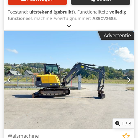
Toestand:
uitstekend (gebruikt)
, Functionaliteit:
volledig
functioneel
, machine-/voertuignummer:
A35CV2685
,
vermogen:
284 kW (386,13 pk)
, laadruimte inhoud:
40 m³
,
Bouwjaar:
1996
, uitstekende staat Codpfoylmuqex Apbsrf
Advertentie
1
/
8
Walsmachine