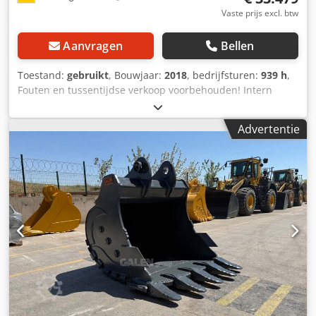
Vaste prijs excl. btw
Aanvragen
Bellen
Toestand:
gebruikt
, Bouwjaar:
2018
, bedrijfsturen:
939 h
,
Fouten en tussentijdse verkoop voorbehouden! Intern
nummer: 1471. UITRUSTING Rupsonderstel Kleur: geel
Aandrijfmotor met 22,8 kW Leeggewicht 3520 kg Slootbak
Advertentie
Graafbak Achterste schuifblad Codpfx Apjw Iy Aaoberf
Radio ... en veel meer. ----Het voertuig is niet gereinigd!
Landelijke levering tegen meerprijs mogelijk. Fouten en
tussentijdse verkoop voorbehouden. Wij nemen graag uw
voertuig in ruil. Financiering / leasing ook zonder
aanbetaling mogelijk! Heeft u nog vragen? Wij adviseren u
graag!