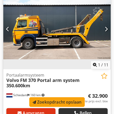
1
/
11
Portaalarmsysteem
Volvo
FM 370 Portal arm system
350.600km
€ 32.900
Schiedam
160 km
Vaste prijs excl. btw
Zoekopdracht opslaan
Aanvragen
Bellen