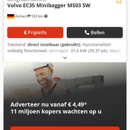
Volvo
EC35 Minibagger MS03 SW
Aichach
533 km
Prijsinfo
Bellen
Toestand:
direct inzetbaar (gebruikt)
, Functionaliteit:
volledig functioneel
, vermogen:
21,6 kW (29,37 pk)
, kleur:
goud
, bedrijfsklaar gewicht:
3.540 kg
, Bouwjaar:
2004
,
bedrijfsturen:
5.900 h
, Uitrusting:
rubberen rupsbanden,
snelwisselsysteem
, Volvo EC35 minigraafmachine
Bouwjaar 2004 ca. 5.900 uur (urencounter vervangen) 21,6
kW Volvo 4-cilindermotor 3.540 kg MS03 mechanische
snelwissel Cjdpezhmc Ejfx Apbsrf Alle leidingen aanwezig
Adverteer nu vanaf € 4,49
*
11 miljoen kopers
wachten op u