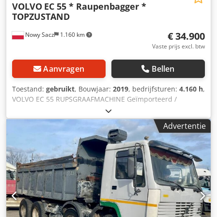
VOLVO
EC 55 * Raupenbagger *
TOPZUSTAND
€ 34.900
Nowy Sacz
1.160 km
Vaste prijs excl. btw
Aanvragen
Bellen
Toestand:
gebruikt
, Bouwjaar:
2019
, bedrijfsturen:
4.160 h
,
VOLVO EC 55 RUPSGRAAFMACHINE Geïmporteerd /
Ongevalvrij IN ZEER GOEDE STAAT! Cedpfjxb Iv Tjx Apberf ?
BOUWJAAR: 2019 ? BEDRIJFSUREN: 4160 u UITRUSTING: ?
Advertentie
Radio ? Airconditioning ? Joystickbesturing ? Hydraulische
leiding voor snelwissel ? Hydraulische leidingen voor
hamer/grijper/schaar ? Achteruitrijcamera TEL: * KUBA -
POLS, ENGELS, DUITS, ITALIAANS * SEBASTIAN - POLS,
DUITS, ITALIAANS, ????? * LASZLO - HONGAARS * COSTEL -
ROEMAENS (Roemeens: wij regelen alle
exportformaliteiten inclusief nummer) RADEK - ?????