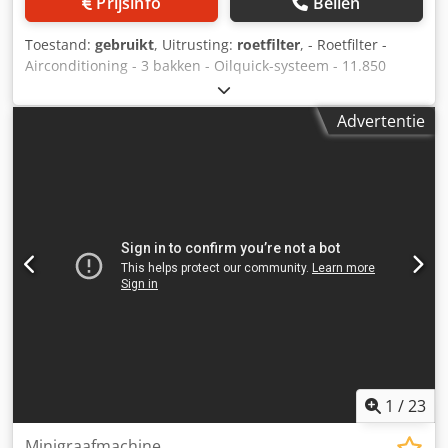
Prijsinfo
Bellen
Toestand:
gebruikt
, Uitrusting:
roetfilter
, - Roetfilter -
Airconditioning - 3 bakken - Oilquick-systeem - 11.850
draaiuren Csdezl Nyzopfx Apborf
Advertentie
1
/
23
Minigraafmachine