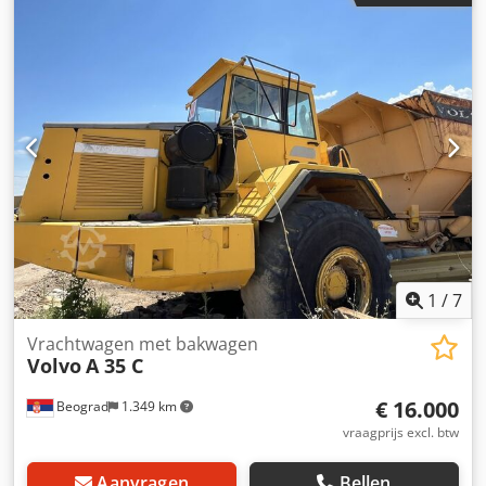
1
/
7
Vrachtwagen met bakwagen
Volvo
A 35 C
€ 16.000
Beograd
1.349 km
vraagprijs excl. btw
Aanvragen
Bellen