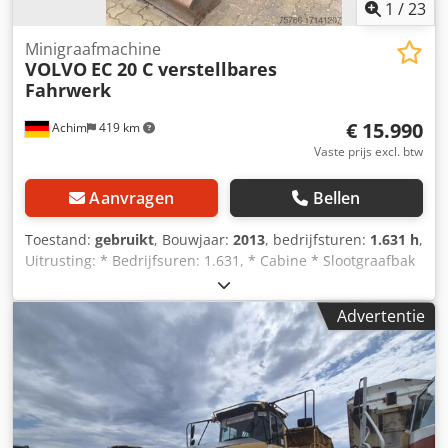
1
/
23
Minigraafmachine
VOLVO
EC 20 C verstellbares
Fahrwerk
€ 15.990
Achim
419 km
Vaste prijs excl. btw
Aanvragen
Bellen
Toestand:
gebruikt
, Bouwjaar:
2013
, bedrijfsturen:
1.631 h
,
Uitrusting: * Bedrijfsuren: 1.631, * Cabine * Slootgraafbak
* 1 schep * Goed onderhouden machine * Direct inzetbaar
Sinds 1972 uw betrouwbare partner voor auto's en
Advertentie
bedrijfsvoertuigen in 28832 Achim bij Bremer Kreuz. Het
NutzfahrzeugZentrum Behnke heeft permanent ca. 200
voertuigen op voorraad, waaronder transporters,
bedrijfsvoertuigen en bouwmachines! Wij bieden u
continu aantrekkelijke financieringsmogelijkheden tegen
voordelige speciale tarieven. Bij interesse maken wij graag