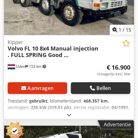
1
/
15
Kipper
Volvo
FL 10 8x4 Manual injection
. FULL SPRING Good ...
€ 16.900
Uden
153 km
vraagprijs excl. btw
Aanvragen
Bellen
Toestand:
gebruikt
, kilometerstand:
468.357 km
,
vermogen:
235 kW (319,51 pk)
, eerste registratie:
04/1991
,
brandstoftype:
diesel
, bandenmaten:
315/80 R22,5
,
asconfiguratie:
8x4
, brandstof:
diesel
, bestuurderscabine:
Advertentie
dagcabine
, soort overbrenging:
mechanisch
, ophanging:
staal
, totale lengte:
7.950 mm
, totale breedte:
2.500 mm
,