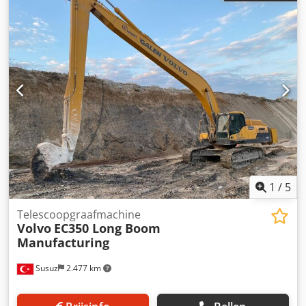
graafprestaties bij toepassingen in rots, steen, groeves en
op bouwplaatsen. Technische gegevens: Machinemodel:
Volvo EC350 Cedpszivllofx Apborf Baktype: Rotsbak Inhoud:
1,90 m³ Snijkant lengte: 1650 mm Toepassing: Groeve,
mijnbouw, rotsontginning, zware bouwtoepassingen Galen
Group produceert hoogwaardige aanbouwdelen voor
graafmachines en wielladers met meer dan 20 jaar
ervaring. Maatwerk bakproductie mogelijk op basis van
machine, materiaaltype en werkomstandigheden. Neem
contact met ons op voor prijs, levertijd en technische
details.
1
/
5
Telescoopgraafmachine
Volvo
EC350 Long Boom
Manufacturing
Susuz
2.477 km