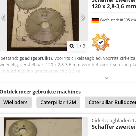
120 x 2,8-3,6 m
Wiefelstede
395 k
1
/
2
Toestand:
goed (gebruikt)
, Voorrits cirkelzaagblad, voorrits cirkel
tweedelig, verstelbaar: 120 x 2,8-3,6 mm voor het voorritsen van pla
van hardmetalen tanden gewicht: 0,3 kg
Ontdek meer gebruikte machines
Wielladers
Caterpillar 12M
Caterpillar Bulldoze
Cirkelzaagbladen 12
Schäffer
zweitei