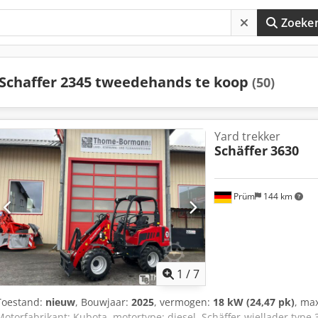
Zoeke
Schaffer 2345 tweedehands te koop
(50)
Yard trekker
Schäffer
3630
Prüm
144 km
1
/
7
Toestand:
nieuw
, Bouwjaar:
2025
, vermogen:
18 kW (24,47 pk)
, ma
Motorfabrikant: Kubota, motortype: diesel. Schäffer-wiellader ty