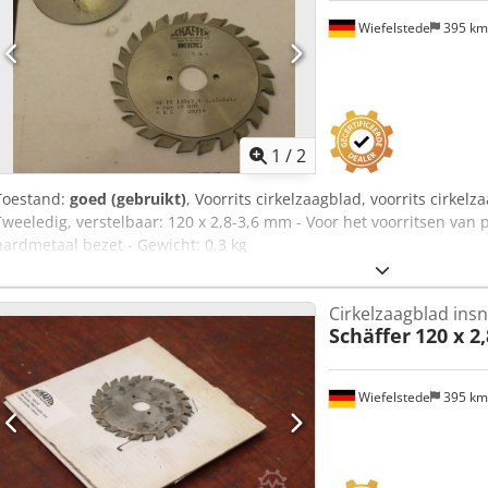
Wiefelstede
395 k
1
/
2
Toestand:
goed (gebruikt)
, Voorrits cirkelzaagblad, voorrits cirkelz
Tweeledig, verstelbaar: 120 x 2,8-3,6 mm - Voor het voorritsen van p
hardmetaal bezet - Gewicht: 0,3 kg
Cirkelzaagblad insn
Schäffer
120 x 2
Wiefelstede
395 k