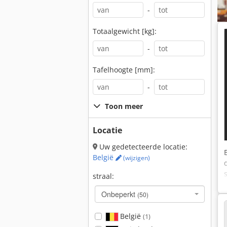
-
Totaalgewicht [kg]:
-
Tafelhoogte [mm]:
-
Toon meer
Locatie
Uw gedetecteerde locatie:
België
(wijzigen)
straal:
Onbeperkt
(50)
België
(1)