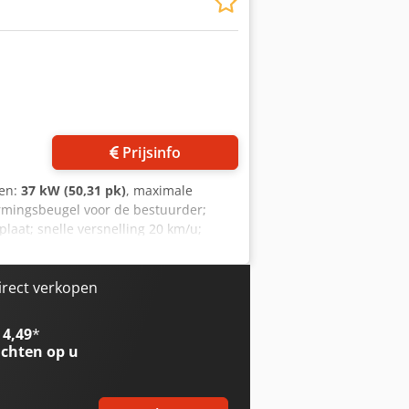
vergrendeling Locatie: null
Prijsinfo
gen:
37 kW (50,31 pk)
, maximale
ermingsbeugel voor de bestuurder;
laat; snelle versnelling 20 km/u;
ale uitrusting; achteras met verbrede
ET -45; tandwielpomp, versterkt, 19
 voor en 1x achter); opnameframe,
irect verkopen
orogen; opslaglocatie: HIS Hanau.
 4,49
*
chten op u