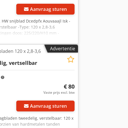
Aanvraag sturen
n, HW snijblad Dcedpfx Aouvaaajl Isk -
rstelbaar -Type: 120 x 2,8-3,6
metingen doos: 225/220/H10 mm -
Advertentie
bladen 120 x 2,8-3,6
lig, vertsellbar
m
€ 80
Vaste prijs excl. btw
Vraag meer foto's aan
Aanvraag sturen
zaagbladen tweedelig, verstelbaar: 120 x
voorzien van hardmetalen tanden