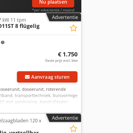
Nu plaatsen
*per advertentie / maand
Advertentie
7 kW 11 tpm
11ST 8 flügelig
m
€ 1.750
Vaste prijs excl. btw
Aanvraag sturen
doseerunit, doseerunit, roterende
rtband, transporttechniek, buisvormige
ST met aandrijving -Aandrijfmotor:
1 rpm -Toevoeropening: 200 x 200 mm -
m -Gewicht: 117 kg
Advertentie
elzaagbladen 120 x
lig, vertsellbar