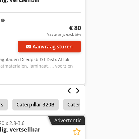
m
m
€ 80
Vraag meer foto's aan
Vaste prijs excl. btw
Aanvraag sturen
zaagbladen Dcedpsb D I Disfx Al Iok
atmaterialen, laminaat, ... voorzien
rs
Caterpillar 320B
Caterpillar Gp45N
Stalin
Advertentie
0 x 2.8-3.6
lig, vertsellbar