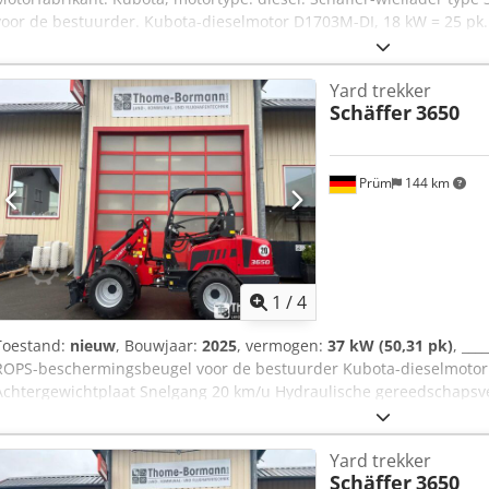
voor de bestuurder. Kubota-dieselmotor D1703M-DI, 18 kW = 25 pk.
hydraulische gereedschapsvergrendeling, steunsysteem, hydraulisc
bedieningshandleiding. Extra uitrusting: Koffergewicht 95 kg. Hydra
Yard trekker
steekkoppelingen. Voorbereiding voor verlichtingsinstallatie – comp
Schäffer
3650
Dcodszp Anaopfx Al Ijk Kabels naar achteren voor achterlichten. W
en 1x achter). Trekhaak met bout en spanogen. Standaardbanden: 
Euro-WS. Hydraulische vergrendeling. Locatie: null.
Prüm
144 km
1
/
4
Toestand:
nieuw
, Bouwjaar:
2025
, vermogen:
37 kW (50,31 pk)
, __
ROPS-beschermingsbeugel voor de bestuurder Kubota-dieselmotor
Achtergewichtplaat Snelgang 20 km/u Hydraulische gereedschapsv
Terugvalbeveiligingssysteem Inclusief handleiding Speciale uitrust
aansluitingen met stekkerverbindingen Verlichtingsinstallatie TÜV
Yard trekker
werkmachines (zelfrijdend < 25 km/u) Dcjdsx Evdvspfx Al Iok (Verlich
Schäffer
3650
Set werklampen LED 800 lumen (2x voor en 1x achter) Trekhaak me