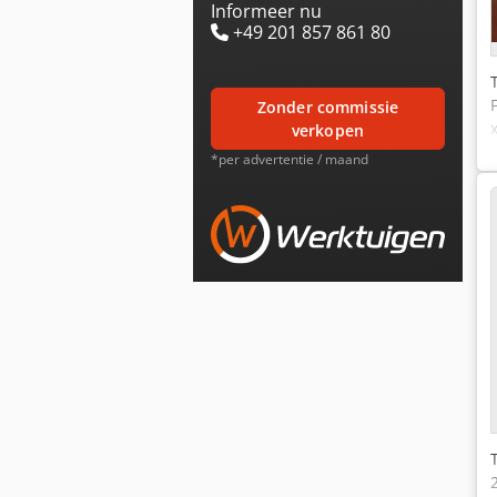
Informeer nu
+49 201 857 861 80
zonder commissie
verkopen
*per advertentie / maand