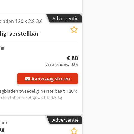
Advertentie
bladen 120 x 2,8-3,6
lig, verstellbar
m
€ 80
Vaste prijs excl. btw
Vraag meer foto's aan
Aanvraag sturen
zaagbladen tweedelig, verstelbaar: 120 x
ardmetalen inzet gewicht: 0,3 kg
Advertentie
aier
ig