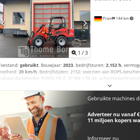
15.0/55-17 AS, 6-gaats, ET -45 Opnameframe Euro-WS, hydraulische 
Prüm
144 km
1
/
3
Toestand:
gebruikt
, Bouwjaar:
2023
, bedrijfsturen:
2.152 h
, vermo
snelheid:
20 km/h
, Bedrijfstijden: 2152; voorzien van ROPS-besch
Kubota-dieselmotor D1803-CR-T; 37 kW = 50 pk; achtergewicht-eindp
hydraulische gereedschapsvergrendeling; veiligheidssysteem; speci
spatborden; ballastgewicht 100 kg; banden 15.0/55-17 AS, 6-gaats, 
ccm (vereist een 37 kW-motor); set werklampen, LED, 800 lumen (2x
Gebruikte machines d
Euro-W; hydraulische vergrendeling; sleepinrichting met bout en sj
Dcjdpfoxmrvuex Al Iek
Adverteer nu vanaf €
11 miljoen kopers
wa
Informeer nu