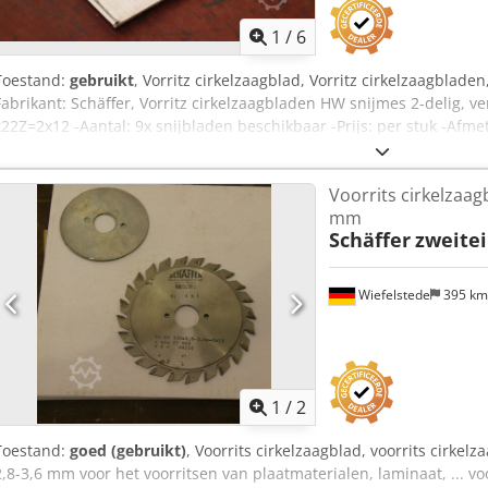
1
/
6
Toestand:
gebruikt
, Vorritz cirkelzaagblad, Vorritz cirkelzaagblade
Fabrikant: Schäffer, Vorritz cirkelzaagbladen HW snijmes 2-delig, ve
x22Z=2x12 -Aantal: 9x snijbladen beschikbaar -Prijs: per stuk -Af
Gewicht: 0,3 kg/stuk
Voorrits cirkelzaag
mm
Schäffer
zweitei
Wiefelstede
395 k
1
/
2
Toestand:
goed (gebruikt)
, Voorrits cirkelzaagblad, voorrits cirkel
2,8-3,6 mm voor het voorritsen van plaatmaterialen, laminaat, ... 