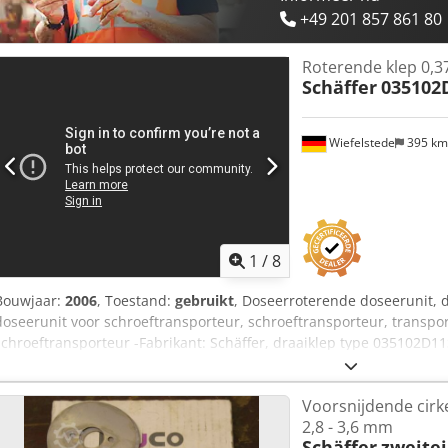
+49 201 857 861 80
Roterende klep 0,3
Schäffer
035102D
Wiefelstede
395 k
1
/
8
Bouwjaar:
2006
, Toestand:
gebruikt
, Doseerroterende doseerunit, 
doseerunit voor schroeftransporteur, schroeftransporteur, transpo
schroeftransporteur -Fabrikant: Schäffer, draaiklep type 035102D11
SEW-Eurodrive 0,37 kW Dodpfxel A Azkj Al Ijck -Toerental: 1380 / 1
Inlaatopening: 200 x 200 mm -Totale afmetingen: 1120/300/H300 m
Voorsnijdende cirk
2,8 - 3,6 mm
Schäffer
zweitei