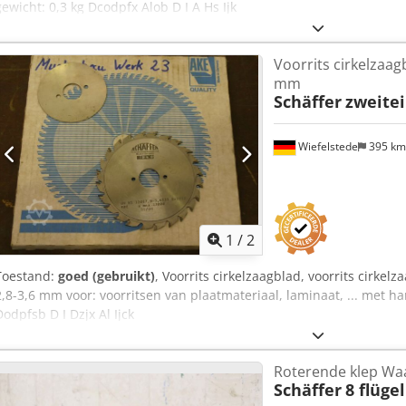
gewicht: 0,3 kg Dcodpfx Alob D I A Hs Ijk
Voorrits cirkelzaag
mm
Schäffer
zweitei
Wiefelstede
395 k
1
/
2
Toestand:
goed (gebruikt)
, Voorrits cirkelzaagblad, voorrits cirkel
2,8-3,6 mm voor: voorritsen van plaatmateriaal, laminaat, ... met h
Dodpfsb D I Dzjx Al Ijck
Roterende klep Wa
Schäffer
8 flügel