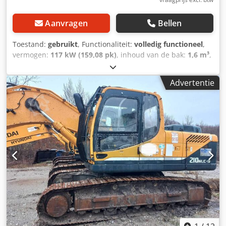
Aanvragen
Bellen
Toestand:
gebruikt
, Functionaliteit:
volledig functioneel
,
vermogen:
117 kW (159,08 pk)
, inhoud van de bak:
1,6 m³
,
Bouwjaar:
2015
, machine-/voertuignummer:
HHKHZ612KG0000050
, Volledig functioneel Dodpfx
Advertentie
Aeylkryecfjck