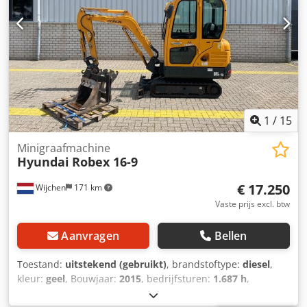
1
/
15
Minigraafmachine
Hyundai
Robex 16-9
€ 17.250
Wijchen
171 km
Vaste prijs excl. btw
Aanvragen
Bellen
Toestand:
uitstekend (gebruikt)
, brandstoftype:
diesel
,
kleur:
geel
, Bouwjaar:
2015
, bedrijfsturen:
1.687 h
,
Aandrijving: Rups Leeggewicht: 1.820 kg Rupsbreedte: 23