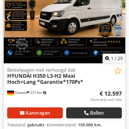
Bouwhoogte: 2.120 mm MACHINE-DETAILS Masttype:
Triplex Brandstoftype: Elektrisch Dcjdpfxezrgc Tj Acfjk ISO-
klasse: 2 (1.000–2.500 kg) Batterijspanning: 24 V
Bedrijfstijden: 8.786 uur UITRUSTING Zijschuiver Externe
referentie: SL14355SP
1
/
29
Bestelwagen met verhoogd dak
HYUNDAI
H350 L3-H2 Maxi
Hoch+Lang *Garantie*170Ps*
€ 12.597
Datteln
237 km
Vaste prijs excl. btw
Aanvragen
Bellen
Toestand:
gebruikt
, kilometerstand:
159.000 km
,