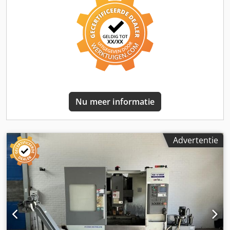
asverplaatsing van 430 mm. Als u op zoek bent naar
hoogwaardige draaimogelijkheden, overweeg dan de
Hyundai HIT-200C die wij te koop aanbieden. Neem contact
met ons op voor meer informatie. • Maximale
draaidiameter: 340 mm • Maximale draailengte: 420 mm •
Spilneus: A2-8 • Spilboring: 80 mm Dcsdpfjzmxt Tox Acfok •
Hydraulische klauwplaat: 10" •
Machineconditie/nauwkeurigheid: zeer stijve en maatvaste
constructie; in staat om de tolerantieklasse IT6 te
Nu meer informatie
handhaven Extra uitrusting • Optioneel
automatiseringspakket: • FANUC-industrierobot •
ROBOTOWER-laad- en uitlaadstation voor afgewerkte
onderdelen • Set grijpers • Gebruiksaanwijzingen • CE-
Advertentie
documentatie • Opmerking: Toevoerunit/robot in zeer
goede staat; complete productiecel geschikt voor
serieproductie (bijv. series van 500 stuks of meer)
Technical Specification Counter Spindle No Driven Tools
No