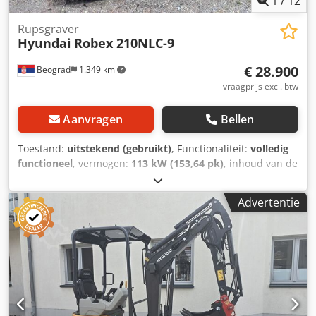
1
/
12
Rupsgraver
Hyundai
Robex 210NLC-9
€ 28.900
Beograd
1.349 km
vraagprijs excl. btw
Aanvragen
Bellen
Toestand:
uitstekend (gebruikt)
, Functionaliteit:
volledig
functioneel
, vermogen:
113 kW (153,64 pk)
, inhoud van de
bak:
1,6 m³
, Bouwjaar:
2013
, machine-/voertuignummer:
HHKHZ603CC0000100
, Volledig functioneel Dedpsylit Nsfx
Advertentie
Acfsck