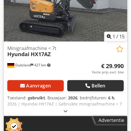
1
/
15
Minigraafmachine < 7t
Hyundai
HX17AZ
€ 29.990
Duitsland
427 km
Vaste prijs excl. btw
Aanvragen
Bellen
Toestand:
gebruikt
, Bouwjaar:
2026
, bedrijfsturen:
6 h
,
2026 | Hyundai HX17AZ | Gebruikte minigraafmachine < 7
ton | 6 uur 📍 Locatie: Duitsland 🚛 Levering mogelijk tot
uw locatie – Gebruik onze verzendcalculator om de
Advertentie
transportkosten te schatten! 💰 Koop nu voor € 30.000 of
doe een bod. Dodpfx Aezh Ictjcfock Betaling bij levering