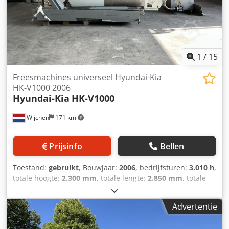
1
/
15
Freesmachines universeel Hyundai-Kia
HK-V1000 2006
Hyundai-Kia
HK-V1000
Wijchen
171 km
Prijsinfo
Bellen
Toestand:
gebruikt
, Bouwjaar:
2006
, bedrijfsturen:
3.010 h
,
totale hoogte:
2.300 mm
, totale lengte:
2.850 mm
, totale
breedte:
2.150 mm
, Ledig gewicht: 6.000 kg Prijs: Op
aanvraag - Bouwjaar: 2006 - Documentatie aanwezig: Ja -
Advertentie
CE markering aanwezig: Ja - CE certificaat aanwezig: Nee -
Draaiuren: 3010 - Aansturing: CNC - Horizontaal/verticaal: