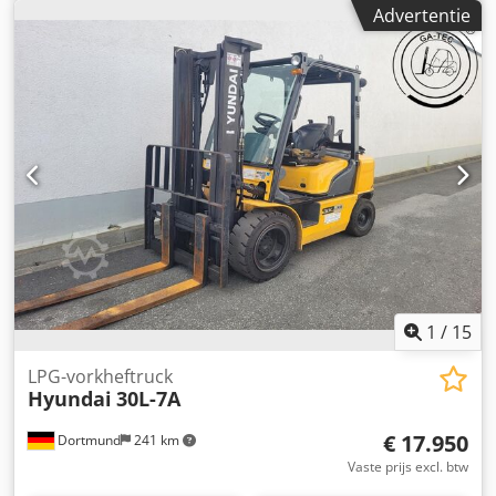
cm Laadruim afmetingen: 384 x 100 x 230 cm Technische
Advertentie
staat: zeer goed Optische staat: zeer goed
Leveringsvoorwaarden: EXW Land van productie: KR Neem
contact op met Vink Machinery voor meer informatie. =
Verdere opties en accessoires = Dcjdpfx Acozd Rg Tofek -
Automatische/hydraulische snelkoppeling - Standaard
dieplepel = Opmerkingen = Hyundai Robex 16-9 *
Bouwjaar 2015 * 1.687 bedrijfsuren * Dieselaandrijving *
Hydraulische snelwissel * Inclusief 2 bakken (0,3 m en 1 m
breed) * Inclusief palletvorken * Eigen gewicht 1.820 kg
1
/
15
LPG-vorkheftruck
Hyundai
30L-7A
€ 17.950
Dortmund
241 km
Vaste prijs excl. btw