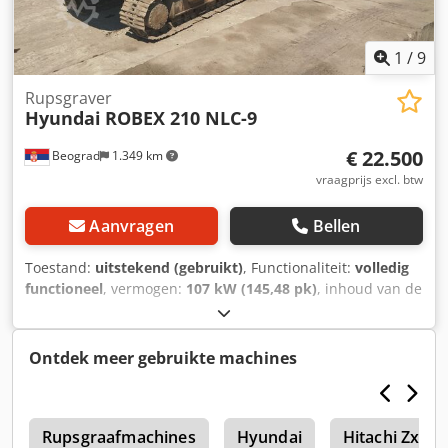
1
/
9
Rupsgraver
Hyundai
ROBEX 210 NLC-9
€ 22.500
Beograd
1.349 km
vraagprijs excl. btw
Aanvragen
Bellen
Toestand:
uitstekend (gebruikt)
, Functionaliteit:
volledig
functioneel
, vermogen:
107 kW (145,48 pk)
, inhoud van de
bak:
1,6 m³
, Bouwjaar:
2016
, machine-/voertuignummer:
HHKHZ603PG0000278
, de machine is gebruikt, volledig
functioneel Dodpfxsyllc Hs Acfock
Ontdek meer gebruikte machines
2
Rupsgraafmachines
Hyundai
Hitachi Zx270