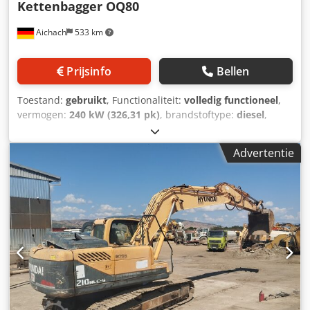
Kettenbagger OQ80
Aichach
533 km
Prijsinfo
Bellen
Toestand:
gebruikt
, Functionaliteit:
volledig functioneel
,
vermogen:
240 kW (326,31 pk)
, brandstoftype:
diesel
,
kleur:
goud
, bedrijfsklaar gewicht:
32.000 kg
, Bouwjaar:
2008
, bedrijfsturen:
11.000 h
, Hyundai R320 NLC-7A
Advertentie
rupsgraafmachine Bouwjaar: 2008 11.000 uur 32.000 kg
240 kW Dcsdpfxoy Em Eks Acfok Volautomatische
airconditioning Oilquick OQ80 volledig hydraulische
snelwissel 3 m transportbreedte