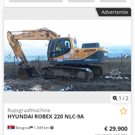
Advertentie
1
/
2
Rupsgraafmachine
HYUNDAI
ROBEX 220 NLC-9A
€ 29.900
Beograd
1.349 km
vraagprijs excl. btw