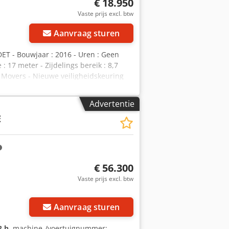
€ 18.950
Vaste prijs excl. btw
Aanvraag sturen
 HDET - Bouwjaar : 2016 - Uren : Geen
: 17 meter - Zijdelings bereik : 8,7
 / Movers - Nieuwe veiligheidskeuring
o op onze website - Inruil en
hoogte: 17 meter * Zijdelings bereik:
Advertentie
Bouwjaar: 2016
E
Ja
€ 56.300
Vaste prijs excl. btw
Aanvraag sturen
3 h
, machine-/voertuignummer: