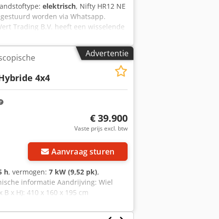
randstoftype:
elektrisch
, Nifty HR12 NE
 gestuurd worden via Whatsapp.
Wert Trading B.V. heeft een wisselende
veringen zijn tegen handelsprijzen in
Voor een bezichtiging en/of proefrit
Advertentie
scopische
iet constant aanwezig. Dedpfxszqhlmo
Hybride 4x4
€ 39.900
Vaste prijs excl. btw
Aanvraag sturen
5 h
, vermogen:
7 kW (9,52 pk)
,
nische informatie Aandrijving: Wiel
 B x H): 410 x 160 x 195 cm
10 cm Maximale reikwijdte: 640 cm CE-
goed Optische staat: zeer goed =