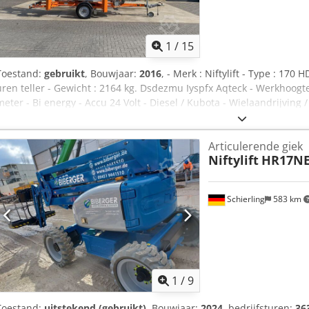
1
/
15
Toestand:
gebruikt
, Bouwjaar:
2016
, - Merk : Niftylift - Type : 170
uren teller - Gewicht : 2164 kg. Dsdezmu Iyspfx Aqteck - Werkhoogte 
meter - Bi energy - Accu 24 Volt - Diesel / Kubota - Wielaandrijving
mogelijk - Hoogwerkerboek aanwezig - CE document aanwezig - Vide
transport mogelijk * Merk: Niftylift * Uren: Geen uren teller * Werk
Articulerende giek
8,7 meter Hoogwerkerboek: Ja CE document: Ja * Type: 170 HDET * 
Niftylift
HR17N
Onderhoudsgeschiedenis: Ja * Gewicht: 2164 kg. Video op website: 
Schierling
583 km
1
/
9
Toestand:
uitstekend (gebruikt)
, Bouwjaar:
2024
, bedrijfsturen:
36