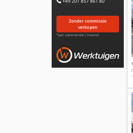
+49 201 857 861 80
zonder commissie
verkopen
*per advertentie / maand