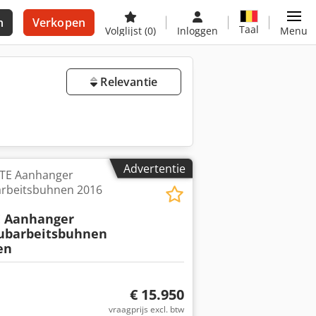
n
Verkopen
Taal
Volglijst
(0)
Inloggen
Menu
Relevantie
Advertentie
0 TE Aanhanger
rbeitsbuhnen 2016
E Aanhanger
ubarbeitsbuhnen
en
€ 15.950
vraagprijs excl. btw