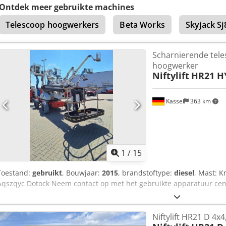
Verdere opties en accessoires = - Niet-markerende banden = Opmerk
Ontdek meer gebruikte machines
Stage V / Tier V Algemeen Productieland: Engeland Nederlands ke
Telescoop hoogwerkers
Beta Works
Skyjack S
geldig tot 02-2027, hybride aandrijving met dieselmotor of accu, sli
Scharnierende tele
hoogwerker
Niftylift
HR21 H
Kassel
363 km
1
/
15
Toestand:
gebruikt
, Bouwjaar:
2015
, brandstoftype:
diesel
, Mast: 
Aqszqyc Dotock Neem contact op met het gebruikte apparatuur cen
Niftylift HR21 D 4x