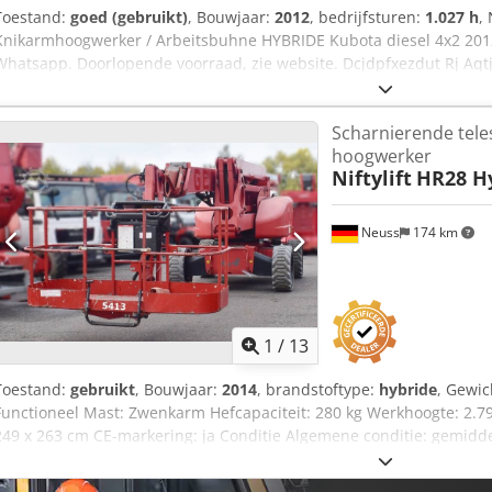
Toestand:
goed (gebruikt)
, Bouwjaar:
2012
, bedrijfsturen:
1.027 h
,
Knikarmhoogwerker / Arbeitsbuhne HYBRIDE Kubota diesel 4x2 201
Whatsapp. Doorlopende voorraad, zie website. Dcjdpfxezdut Rj Aqtjk
Trading B.V. heeft een wisselende voorraad van machines, truck, t
leveringen zijn tegen handelsprijzen in AS-IS condities zonder gara
Scharnierende tele
voorwaarden) Voor een bezichtiging en/of proefrit kunt u vrijblijv
hoogwerker
wij zijn niet constant aanwezig. Van de Wert Trading B.V. Bedrijfss
Niftylift
HR28 Hy
Neuss
174 km
1
/
13
Toestand:
gebruikt
, Bouwjaar:
2014
, brandstoftype:
hybride
, Gewic
Functioneel Mast: Zwenkarm Hefcapaciteit: 280 kg Werkhoogte: 2.7
249 x 263 cm CE-markering: ja Conditie Algemene conditie: gemidd
Visuele conditie: gemiddeld Schade: Beschadigd voertuig (niet rijb
D A Dox Aqtjk Leveringsvoorwaarden: EXW Max. horizontale reikwijd