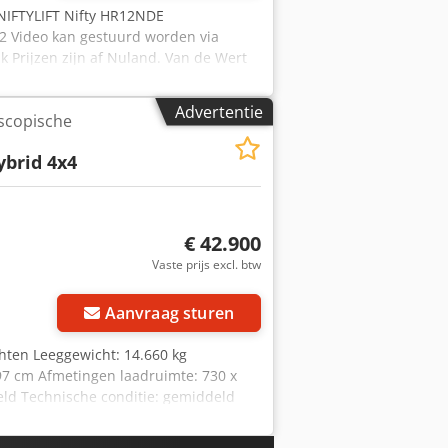
 NIFTYLIFT Nifty HR12NDE
2 Video kan gestuurd worden via
 Prijzen zijn af Nuland. Van de Wert
railers en aanbouwdelen. Al onze
nties. (zie onze algemene
Advertentie
scopische
end een afspraak maken. Bel even vooraf
traat 3 5391 LR Nuland
brid 4x4
€ 42.900
Vaste prijs excl. btw
Aanvraag sturen
hten Leeggewicht: 14.660 kg
97 cm Afmetingen laadruimte: 730 x
eld Technische conditie: gemiddeld
aar) Aanvullende informatie Dcodpfszr
te: 1936 m Max. uitslag van de arm in