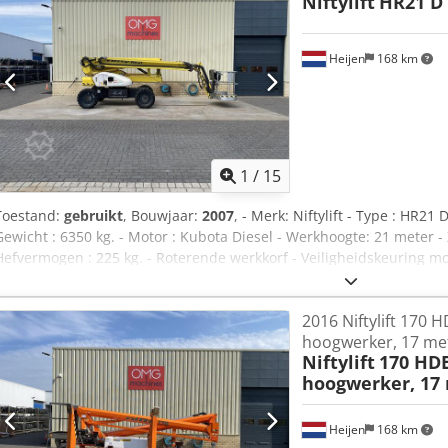
Niftylift
HR21 D 
Heijen
168 km
1
/
15
Toestand:
gebruikt
, Bouwjaar:
2007
, - Merk: Niftylift - Type : HR21
Gewicht : 6350 kg. - Motor : Kubota Diesel - Werkhoogte: 21 meter - 
Hefvermogen : 225 kg. - Roterende werkkorf - Veiligheidskeuring m
document aanwezig - Inruil en transport mogelijk Dedpfx Aozmu Uge
4x4 * Bouwjaar: 2007 * Uren: 1773 * Gewicht: 6350 kg. * Motor: Ku
2016 Niftylift 170
Zijdelings bereik: 13,2 meter * Hefvermogen: 225 kg.
hoogwerker, 17 me
Niftylift
170 HD
hoogwerker, 17
Heijen
168 km