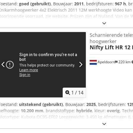
Toestand:
goed (gebruikt)
, Bouwjaar:
2011
, bedrijfsturen:
967 h
, b
Knikarmhoogwerker 4x2 Elektrisch 2011 12M werkhoogte Video kan
Doorlopende voorraad, zie website. Prijzen zijn af Nuland. Van de 
voorraad van machines, truck, trailers en aanbouwdelen. Al onze le
AS-IS condities zonder garanties. (zie onze algemene voorwaarden) 
Scharnierende tele
kunt u vrijblijvend een afspraak maken. Bel even vooraf wij zijn n
hoogwerker
Aqteck Van de Wert Trading B.V. Bedrijfsstraat 3 5391 LR Nuland
Nifty Lift
HR 12 
Apeldoorn
220 km
1
/
14
Toestand:
uitstekend (gebruikt)
, Bouwjaar:
2025
, bedrijfsturen:
12
hefhoogte:
10.200 mm
, brandstoftype:
hybride
, kleur:
overig
, Tech
Motortype: Kubota OC95-EF02 Leeggewicht: 3.450 kg Afmetingen (L x
Functioneel Mast: Zwenkarm Hefcapaciteit: 227 kg Werkhoogte: 1.2
markering: ja Staat Dedpszq T Dhjfx Aqteck Technische staat: zeer 