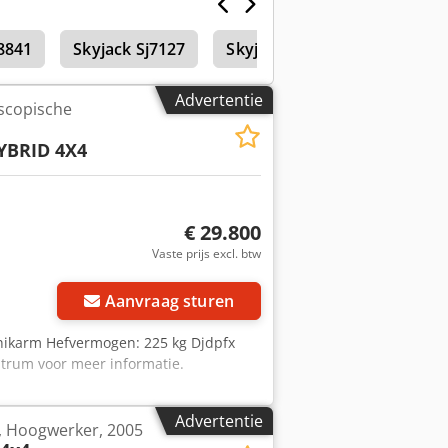
ingen = Aandrijflijn Emissieniveau:
uringsboek voor hoogwerkers, UVV
j8841
Skyjack Sj7127
Skyjack Sj8831
Zelfrijd
jtvaste banden.
Advertentie
scopische
YBRID 4X4
€ 29.800
Vaste prijs excl. btw
Aanvraag sturen
Knikarm Hefvermogen: 225 kg Djdpfx
trum voor meer informatie.
Advertentie
4, Hoogwerker, 2005