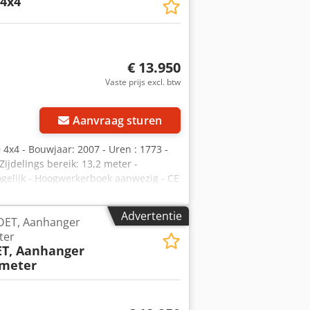
4x4
€ 13.950
Vaste prijs excl. btw
Aanvraag sturen
 D 4x4 - Bouwjaar: 2007 - Uren : 1773 -
Zijdelings bereik: 13,2 meter -
ogelijk - Hoogwerkerboek aanwezig - CE
qtock * Merk: Niftylift * Type: HR21 D
bota Diesel * Werkhoogte: 21 meter *
Advertentie
 HDET, Aanhanger
ter
ET, Aanhanger
 meter