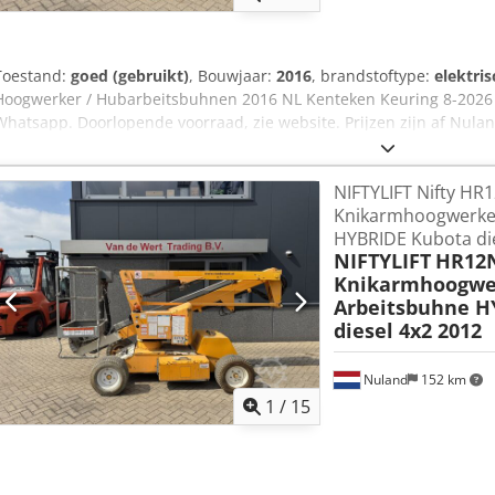
Toestand:
goed (gebruikt)
, Bouwjaar:
2016
, brandstoftype:
elektris
Hoogwerker / Hubarbeitsbuhnen 2016 NL Kenteken Keuring 8-2026 
Whatsapp. Doorlopende voorraad, zie website. Prijzen zijn af Nulan
wisselende voorraad van machines, truck, trailers en aanbouwdelen
handelsprijzen in AS-IS condities zonder garanties. (zie onze alg
NIFTYLIFT Nifty HR
bezichtiging en/of proefrit kunt u vrijblijvend een afspraak maken. B
Knikarmhoogwerker
aanwezig. Van de Wert Trading B.V. Bedrijfsstraat 3 5391 LR Nulan
HYBRIDE Kubota die
NIFTYLIFT
HR12
Knikarmhoogwer
Arbeitsbuhne H
diesel 4x2 2012
Nuland
152 km
1
/
15