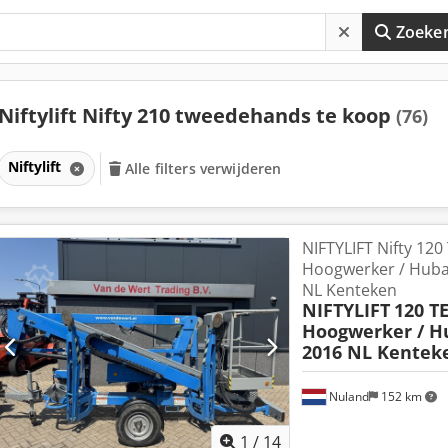
Zoeke
Niftylift Nifty 210 tweedehands te koop
(76)
Niftylift
Alle filters verwijderen
NIFTYLIFT Nifty 12
Hoogwerker / Huba
NL Kenteken
NIFTYLIFT
120 T
Hoogwerker / H
2016 NL Kentek
Nuland
152 km
1
/
14