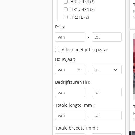
HR12 4x4
(5)
HR17 4x4
(3)
HR21E
(2)
Prijs:
-
Alleen met prijsopgave
Bouwjaar:
-
Bedrijfsturen [h]:
-
Totale lengte [mm]:
-
Totale breedte [mm]: