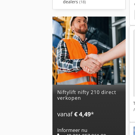
dealers
(18)
Haulotte H21Tx
Haulotte
Haulotte Ha32Px
niftylift nifty 210 direct
verkopen
vanaf
€ 4,49
*
Informeer nu