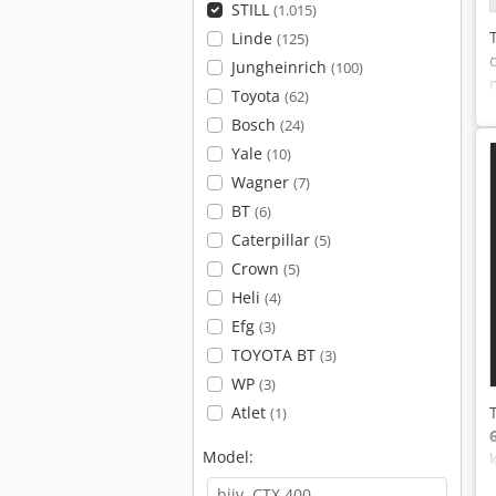
STILL
(1.015)
Linde
(125)
Jungheinrich
(100)
Toyota
(62)
Bosch
(24)
Yale
(10)
Wagner
(7)
BT
(6)
Caterpillar
(5)
Crown
(5)
Heli
(4)
Efg
(3)
TOYOTA BT
(3)
WP
(3)
Atlet
(1)
Model: