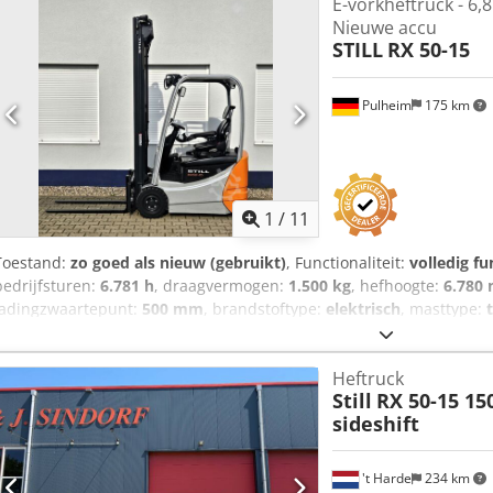
E-vorkheftruck - 6,
Nieuwe accu
STILL
RX 50-15
Pulheim
175 km
1
/
11
Toestand:
zo goed als nieuw (gebruikt)
, Functionaliteit:
volledig fu
bedrijfsturen:
6.781 h
, draagvermogen:
1.500 kg
, hefhoogte:
6.780
ladingzwaartepunt:
500 mm
, brandstoftype:
elektrisch
, masttype:
batterijcapaciteit:
1.000 Ah
, resterende batterijcapaciteit:
100 %
, b
gecertificeerd tot:
08/2027
, vorklengte:
1.200 mm
, bandenconditie:
Heftruck
Uitrusting:
CE-markering, UVV veiligheidskeuring, verlichting, vol
Still
RX 50-15 150
zijverschuiving
, Stil RX 50-15 elektrische driewieler heftruck met de
sideshift
Hefcapaciteit: 1.500 kg * Hefhoogte: 6.780 mm * Bouwhoogte: 2.85
2015 STILL 1,5 ton elektrische driewieler heftruck, open cabine, g
driplexmast met volledig vrij heffen, zijverschuiving, minihefboom
't Harde
234 km