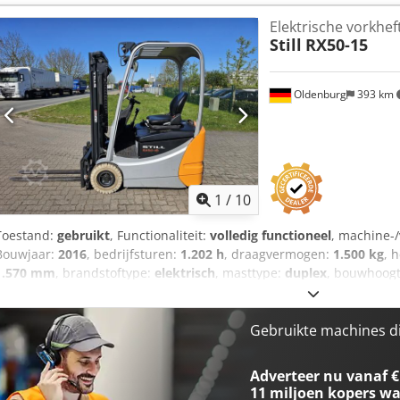
FREELIFTVoorzien van SIDESHIFTBatterij: 2017met externe laderAut
Elektrische vorkhef
op YouTube Cjdoy I R Nrepfx Afhjrf
Still
RX50-15
Oldenburg
393 km
1
/
10
Toestand:
gebruikt
, Functionaliteit:
volledig functioneel
, machine-
Bouwjaar:
2016
, bedrijfsturen:
1.202 h
, draagvermogen:
1.500 kg
, 
1.570 mm
, brandstoftype:
elektrisch
, masttype:
duplex
, bouwhoog
mm
, vorklengte:
1.200 mm
, leeggewicht:
2.943 kg
, aandrijftype:
El
Chassisnummer: 515065G00537 Codpfx Afoy Scrgshsrf Vorkbreedte
Duplex Conditie: Zo goed als nieuw Technische staat: Zeer goed V
Gebruikte machines d
(superelastisch) Voorbanden maat: 18x7-8 Voorbanden staat: 80 - 
(superelastisch) Achterbanden maat: 18x7-8 Achterbanden staat: 40 -
Adverteer nu vanaf €
capaciteit: 1000Ah Batterij fabrikant: IBB Batterij type: PzS Bouwjaar 
11 miljoen kopers
wa