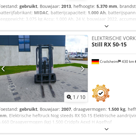
Toestand:
gebruikt
, Bouwjaar:
2013
, hefhoogte:
5.370 mm
, brands
batterijfabrikant:
MIDAC
, batterijcapaciteit:
1.000 Ah
, batterijspan
Leeggewicht: 3.075 kg Accu: 1.000 Ah, 24 V, bouwjaar 2022, accum
Neem contact op met Theo Lelie voor meer informatie. Cjdpfozlitue
ELEKTRISCHE VOR
Still
RX 50-15
Crailsheim
430 km
1
/
10
Toestand:
gebruikt
, Bouwjaar:
2007
, draagvermogen:
1.500 kg
, hef
mm
, Elektrische heftruck Nog steeds RX 50-15 Elektrische aandri
4.660 Draagvermogen (kg) 1.500 Crjdpfx Aexd H Aqefhsf