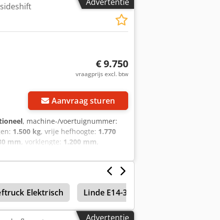
Advertentie
sideshift
. Crodpfsyup Avsx Afhjf
€ 9.750
vraagprijs excl. btw
Aanvraag sturen
tioneel
, machine-/voertuignummer:
gen:
1.500 kg
, vrije hefhoogte:
1.770
280 mm
, vorklengte:
1.200 mm
,
euring, volledige onderhoudshistorie
,
mogelijk. Cedpsyr It Ujfx Afhorf
eftruck Elektrisch
Linde E14-386
Linde E16C-386
Advertentie