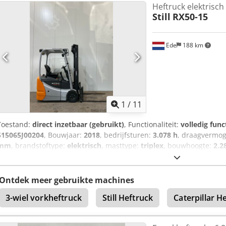
Heftruck elektrisch 
of wenst u meer informatie, stuur ons gerust een bericht of bel ons
Still
RX50-15
Ede
188 km
1
/
11
Toestand:
direct inzetbaar (gebruikt)
, Functionaliteit:
volledig func
515065J00204
, Bouwjaar:
2018
, bedrijfsturen:
3.078 h
, draagvermo
mm
, brandstoftype:
elektrisch
, masttype:
triplex
, bouwhoogte:
2.
totaalgewicht:
2.416 kg
, Uitrusting:
CE-markering, UVV veiligheidsk
Inclusief sideshift en AMTeK keuring. Transport en inruil in overleg 
Ontdek meer gebruikte machines
3-wiel vorkheftruck
Still Heftruck
Caterpillar H