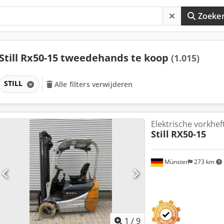
Zoeke
Still Rx50-15 tweedehands te koop
(1.015)
STILL
Alle filters verwijderen
Elektrische vorkhef
Still
RX50-15
Münster
273 km
1
/
9