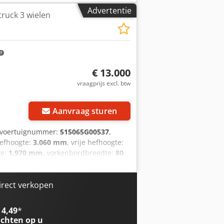
omatisch vulsysteem bekijk de video
Advertentie
truck 3 wielen
€ 13.000
vraagprijs excl. btw
Aanvraag sturen
/voertuignummer:
515065G00537
,
hefhoogte:
3.060 mm
, vrije hefhoogte:
te:
1.970 mm
, vorkenbordbreedte:
80
ektro
, Elektrische 3-wiel heftruck
: 100 mm Vorkdikte: 40 mm Masttype:
oorbanden type: Volrubber
irect verkopen
100% Achterbanden type: Volrubber
 60% Batterij voltage: 24V Batterij
 4,49
*
batterij: 2022 Batterij conditie: 80 -
chten op u