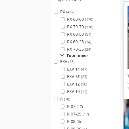
RX
(467)
RX 60-60
(170)
RX 70-70
(116)
RX 60-50
(51)
RX 60-25
(34)
RX 70-35
(34)
Toon meer
EXV
(85)
EXV 14
(47)
EXV-SF
(23)
EXV 12
(16)
EXV 10
(11)
R
(78)
R 07
(17)
R 07-25
(17)
R 08
(6)
R 08-20