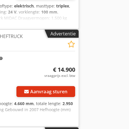
toftype:
elektrisch
, masttype:
triplex
,
ning:
24 V
, vorklengte:
100 mm
,
erk MIDAC Draagvermogen: 1.500 kg
x Afhsrf
Advertentie
KHEFTRUCK
€ 14.900
vraagprijs excl. btw
Aanvraag sturen
hoogte:
4.660 mm
, totale lengte:
2.950
jving Gebouwd in 2007 Hefhoogte (mm)