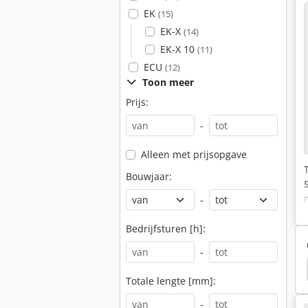
EK
(15)
EK-X
(14)
EK-X 10
(11)
ECU
(12)
Toon meer
Prijs:
-
Alleen met prijsopgave
Bouwjaar:
-
Bedrijfsturen [h]:
-
l Rx70-22T
Still Rx70-22Tdi-Pd
Linde H50D-353
Totale lengte [mm]:
-