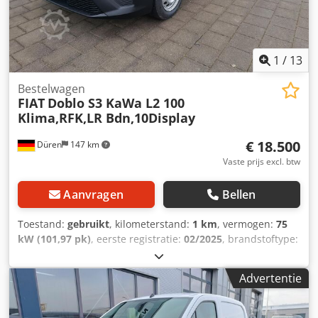
start-stop-automaat, tractiecontrole (ASR),
buitentemperatuurmeter, achteruitrijcamera,
dagrijverlichting, voorste gordijnairbags, centrale
vergrendeling met afstandsbediening, DAB+ digitale radio,
1
/
13
noodremassistent, vermoeidheidswaarschuwingssysteem,
spraakbesturing, verkeersbordherkenning, stalen velgen,
Bestelwagen
FIAT
Doblo S3 KaWa L2 100
grootlichtassistent, zomerbanden, schuifdeur rechts,
Klima,RFK,LR Bdn,10Display
snelheidsbegrenzer, Android Auto, Apple CarPlay,
reservewiel, fouten en tussentijdse verkoop
€ 18.500
Düren
147 km
voorbehouden. Voorraadnummer 351 Dsdjwr Em Hepfx
Aqvsck
Vaste prijs excl. btw
Aanvragen
Bellen
Toestand:
gebruikt
, kilometerstand:
1 km
, vermogen:
75
kW (101,97 pk)
, eerste registratie:
02/2025
, brandstoftype:
diesel
, leeggewicht:
1.471 kg
, volgende keuring (TÜV):
08/2028
, brandstof:
diesel
, energie-efficiëntie:
A
, kleur:
Advertentie
wit
, soort overbrenging:
mechanisch
, aantal zitplaatsen:
2
,
Uitrusting:
airbag, airconditioning, boordcomputer,
centrale vergrendeling, cruise control, elektronisch