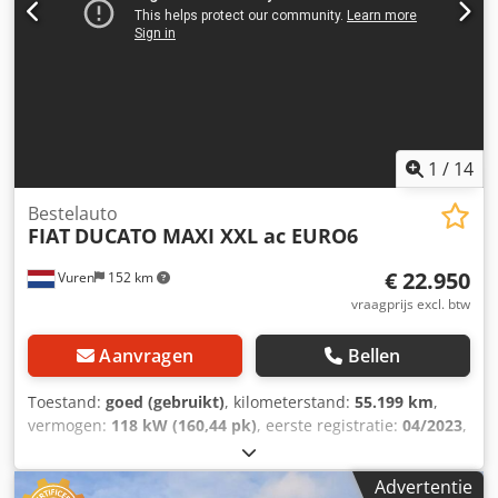
1
/
14
Bestelauto
FIAT
DUCATO MAXI XXL ac EURO6
€ 22.950
Vuren
152 km
vraagprijs excl. btw
Aanvragen
Bellen
Toestand:
goed (gebruikt)
, kilometerstand:
55.199 km
,
vermogen:
118 kW (160,44 pk)
, eerste registratie:
04/2023
,
brandstoftype:
diesel
, bandenmaten:
225/70R16
,
asconfiguratie:
4x2
, wielbasis:
4.040 mm
, brandstof:
Advertentie
diesel
, kleur:
wit
, bestuurderscabine:
dagcabine
, soort