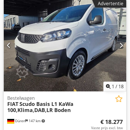
snelheidsbegrenzer, Android Auto, Apple CarPlay,
Advertentie
reservewiel, direct leverbaar voertuig----Fouten en
tussentijdse verkoop voorbehouden. Opslagnummer 036.
Dcodpfx Asxlkt Ajqvok
1
/
18
Bestelwagen
FIAT
Scudo Basis L1 KaWa
100,Klima,DAB,LR Boden
€ 18.277
Düren
147 km
Vaste prijs excl. btw