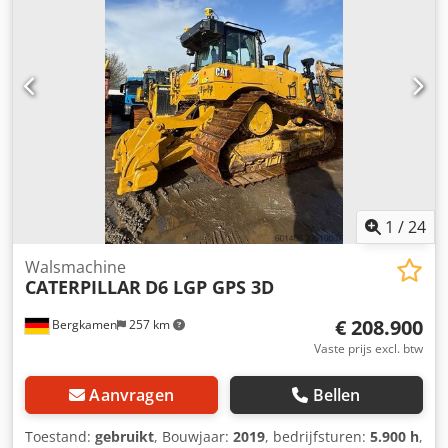
1
/
24
Walsmachine
CATERPILLAR
D6 LGP GPS 3D
€ 208.900
Bergkamen
257 km
Vaste prijs excl. btw
Aanvragen
Bellen
Toestand:
gebruikt
, Bouwjaar:
2019
, bedrijfsturen:
5.900 h
,