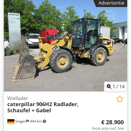
Advertentie
Bedrijfstijden: 8.204 uur Gesloten cabine Airconditioning
Radio Mono-uitboom Lengte van de arm: 2,20 m
Hydraulische leidingen voor hamer, grijper en schaar
Snelwisselsysteem OQ45 1x bak – 750 mm breed
Rupsbanden in goede staat, circa 60% over Grondplaten
450 mm breed Steun voor de beschermplaat Mitsubishi
motor met 43 kW Dcodozrt Amepfx Agujk CE-keurmerk
Operationeel gewicht: 8,5 ton.
1
/
14
Wiellader
caterpillar
906H2 Radlader,
Schaufel + Gabel
€ 28.900
Singen
444 km
Vaste prijs excl. btw