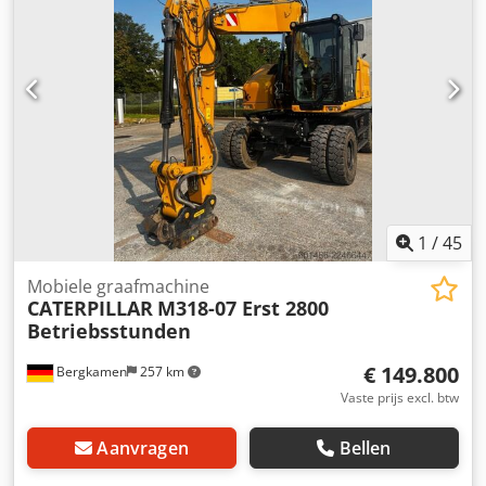
Airconditioning CE-certificering
1
/
45
Mobiele graafmachine
CATERPILLAR
M318-07 Erst 2800
Betriebsstunden
€ 149.800
Bergkamen
257 km
Vaste prijs excl. btw
Aanvragen
Bellen