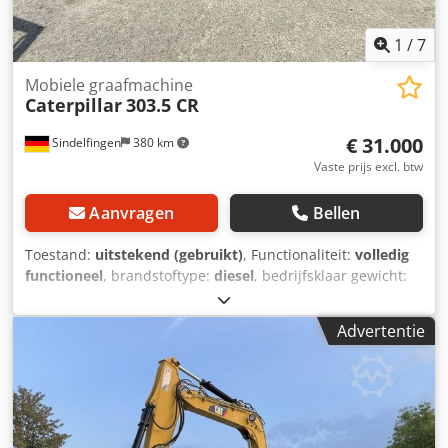
1
/
7
Mobiele graafmachine
Caterpillar
303.5 CR
€ 31.000
Sindelfingen
380 km
Vaste prijs excl. btw
Aanvragen
Bellen
Toestand:
uitstekend (gebruikt)
, Functionaliteit:
volledig
functioneel
, brandstoftype:
diesel
, bedrijfsklaar gewicht:
3.580 kg
, Bouwjaar:
2020
, bedrijfsturen:
2.434 h
,
Uitrusting:
rubberen rupsbanden
, * 2.434 uur * Motor: Cat
Advertentie
C1.7 * Motorvermogen: 24,8 kW * Emissieniveau: EU-
niveau V * Bedrijfsgewicht: 3.580 kg * Afmetingen
(transportlengte: 4.800 mm – transportbreedte: 1.780 mm
– transporthoogte: 2.480 mm) * Korte draaicirkel (ECR –
Extended Compact Radius) * Proportionele extra
hydrauliek Dcsdpszrthvsfx Aguok * Snelwisselsysteem