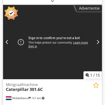
brandstoftype:
diesel
, soort overbrenging:
automatisch
,
kleur:
geel
, Bouwjaar: 2000 Dodpfozd E S Dox Agusck
Advertentie
Leeggewicht: 4.610 kg Hefvermogen: 3.000 kg Technische
staat: zeer goed Optische staat: zeer goed Neem contact
op met Thierry Leemans voor meer informatie.
1
/
15
Minigraafmachine
Caterpillar
301.6C
Middelbeers
121 km