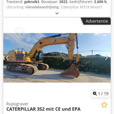
Toestand:
gebruikt
, Bouwjaar:
2022
, bedrijfsturen:
2.600 h
,
Uitrusting:
vierwielaandrijving
, Caterpillar M318 Motor?
Motor: Cat C4.4 Vermogen (ISO 14396): 129 kW / ca. 176 pk
Dcodpfezqx Rtox Agusk Cilinderinhoud: 4,4 l Cilinders: 4
Advertentie
Emissie: EU Stage V Rijprestaties Topsnelheid: tot ca. 35
km/u * Aandrijving: hydrostatische aandrijving *
Stuurinrichting: vierwielbesturing met pendelas Tank &
hydrauliek Dieseltank: ca. 350 liter * Hydraulisch systeem:
load-sensing hydrauliek met meerdere extra circuits voor
aanbouwdelen Airconditioning Slechts 2600 bedrijfsuren
en in zeer goede staat
1
/
19
Rupsgraver
CATERPILLAR
352 mit CE und EPA