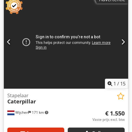
1
/
15
Stapelaar
Caterpillar
€ 1.550
Wijchen
171 km
Vaste prijs excl. btw