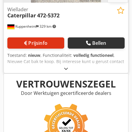
Wiellader
Caterpillar
472-5372
Kuppenheim
329 km
Prijsinfo
Bellen
Toestand:
nieuw
, Functionaliteit:
volledig functioneel
,
Nieuwe Cat bak te koop. Bij interesse kunt u gerust contact
opnemen. Dcedpfx Agowzu Apsusk
VERTROUWENSZEGEL
Door Werktuigen gecertificeerde dealers