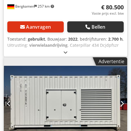
€ 80.500
Bergkamen
257 km
Vaste prijs excl. btw
Aanvragen
Bellen
Toestand:
gebruikt
, Bouwjaar:
2022
, bedrijfsturen:
2.700 h
,
Uitrusting:
vierwielaandrijving
, Caterpillar 434 Dcjdpfszr
Tqwox Agusk Graaft-laadcombinatie 2700 uur *
Modelnummer: 434 * Bouwjaar: 2022 * Bedrijfsgewicht:
Advertentie
9.520 kg * Uitstekende staat