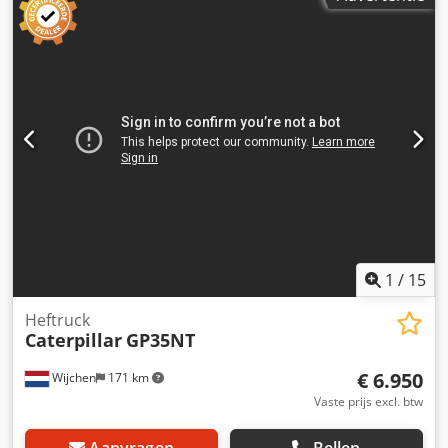
kg Rijsnelheid ca. 5,3 km/u Graafdiepte tot 7,24 m Bereik
ca. 10,8 m Bakinhoud ca. 1,7 m³ Transportlengte ca. 10,4 m
Transporthoogte ca. 3,4 m Breedte (met 800 mm
rupsbanden) ca. 3,2 m
1
/
15
Heftruck
Caterpillar
GP35NT
€ 6.950
Wijchen
171 km
Vaste prijs excl. btw