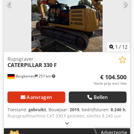
direct leverbaar.
1
/
12
Rupsgraver
CATERPILLAR
330 F
€ 104.500
Bergkamen
257 km
Vaste prijs excl. btw
Aanvragen
Bellen
Toestand:
gebruikt
, Bouwjaar:
2019
, bedrijfsturen:
8.240 h
,
Rupsgraafmachine CAT 330 F gesloten, slechts 8.240 uur
Dcjdpfx Aezrrnnsguok uitstekende staat Motor Cat C7.1,
vermogen ca. 195 kW / 261 pk, bedrijfsgewicht ca. 30.900
Advertentie