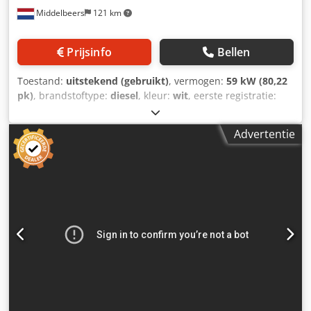
Middelbeers
121 km
Prijsinfo
Bellen
Toestand:
uitstekend (gebruikt)
, vermogen:
59 kW (80,22
pk)
, brandstoftype:
diesel
, kleur:
wit
, eerste registratie:
04/2005
, Bouwjaar:
2005
, bedrijfsturen:
3.310 h
, Algemene
informatie Bouwjaar: 2005 Serienummer:
Advertentie
CATCB434LCNH00390 Technische informatie Dsdpfoyzz E
Rex Agujck Aantal cilinders: 4 Motorinhoud: 4.400 cc
Aandrijving: Wiel Leeggewicht: 7.500 kg Functioneel
Werkbreedte: 150 cm Staat Technische staat: zeer goed
Optische staat: zeer goed Schade: geen Financiële
informatie Prijs: Op aanvraag Overige informatie Neem
contact op met Ernst van Hek voor meer informatie.