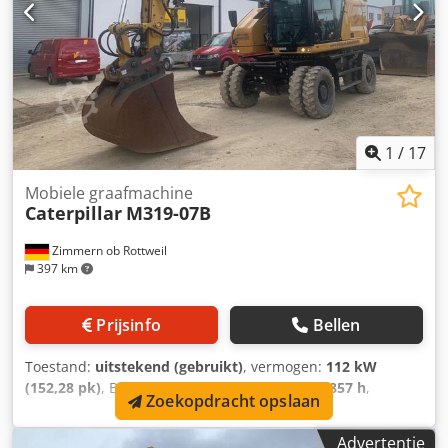
1
/
17
Mobiele graafmachine
Caterpillar
M319-07B
Zimmern ob Rottweil
397 km
Prijsinfo
Bellen
Toestand:
uitstekend (gebruikt)
, vermogen:
112 kW
(152,28 pk)
, Bouwjaar:
2022
, bedrijfsturen:
2.857 h
,
Zoekopdracht opslaan
Uitrusting:
airconditioning
, CATERPILLAR M319-07B
Bouwjaar: 2022 Bedrijfsuren: 2.857 uur Gesloten cabine
Advertentie