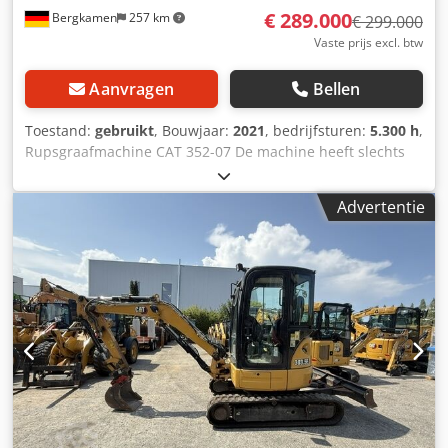
€ 289.000
Bergkamen
257 km
€ 299.000
Vaste prijs excl. btw
Aanvragen
Bellen
Toestand:
gebruikt
, Bouwjaar:
2021
, bedrijfsturen:
5.300 h
,
Rupsgraafmachine CAT 352-07 De machine heeft slechts
5.300 bedrijfuren en verkeert in goede staat
Bedrijfsgewicht ca. 52.800 kg Dodpfx Aoyy Hvxsgusck
Advertentie