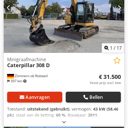
1
/
17
Minigraafmachine
Caterpillar
308 D
€ 31.500
Zimmern ob Rottweil
397 km
Vaste prijs excl. btw
Aanvragen
Bellen
Toestand:
uitstekend (gebruikt)
, vermogen:
43 kW (58,46
pk)
, staat van de ketting:
60 %
, Bouwjaar:
2011
,
bedrijfsturen:
8.204 h
, Uitrusting:
airconditioning,
rubberen rupsbanden
, CATERPILLAR 308D Bouwjaar 2011