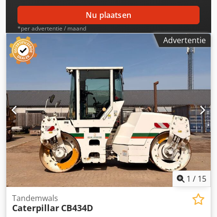
Nu plaatsen
*per advertentie / maand
Advertentie
1
/
15
Tandemwals
Caterpillar
CB434D