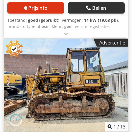
Prijsinfo
Bellen
Toestand:
goed (gebruikt)
, vermogen:
14 kW (19,03 pk)
,
brandstoftype:
diesel
, kleur:
geel
, eerste registratie:
03/2006
, Bouwjaar:
2006
, bedrijfsturen:
5.484 h
, Bouwjaar:
2006 Dodpfx Agsw Hpqrouock Aandrijving: Rups Aantal
Advertentie
cilinders: 3 Leeggewicht: 1.720 kg Technische staat: goed
Optische staat: goed Prijs: Op aanvraag Serienummer:
JBB00645 Neem contact op met Ernst van Hek voor meer
informatie.
1
/
13