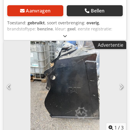
Aanvragen
Bellen
Toestand:
gebruikt
, soort overbrenging:
overig
,
brandstoftype:
benzine
, kleur:
geel
, eerste registratie:
01/2013
, emissieklasse:
geen
, ophanging:
overig
,
Bouwjaar:
2013
, bedrijfsturen:
3.700 h
, bestuurderscabine:
Advertentie
overig
, * Schepbak * Vork Dcodpszrzf Aofx Aguek ...
Occasionvoertuig, inclusief btw.
1
/
3