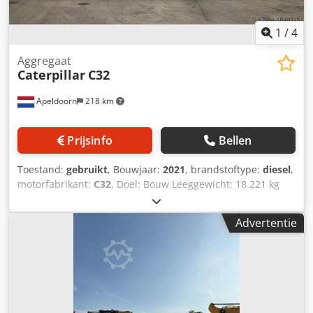
1
/
4
Aggregaat
Caterpillar
C32
Apeldoorn
218 km
Prijsinfo
Bellen
Toestand:
gebruikt
, Bouwjaar:
2021
, brandstoftype:
diesel
,
motorfabrikant:
C32
, Doel: Bouw Leeggewicht: 18.221 kg
Generatorvermogen: 1.100 kVA Transportafmetingen (L x B
x H): 20 ft HC-container Djdpfjvyn A Uox Agusck Voor meer
Advertentie
informatie kunt u contact opnemen met de afdeling
Verkoop. Meer dan 85 jaar verkoopervaring in Nederland.
Een team van experts dat op zoek is naar individuele
oplossingen voor uw behoeften. 1000 uur of 1 jaar
garantie: optimale veiligheid. 24 uur per dag, zeven dagen
per week beschikbaar. Snelle service. Grote voorraad,