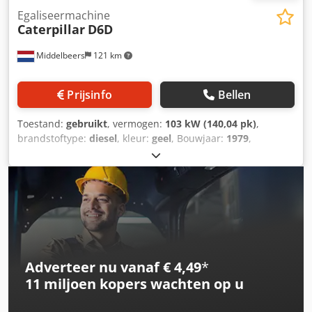
Egaliseermachine
Caterpillar
D6D
Middelbeers
121 km
Prijsinfo
Bellen
Toestand:
gebruikt
, vermogen:
103 kW (140,04 pk)
,
brandstoftype:
diesel
, kleur:
geel
, Bouwjaar:
1979
,
Algemene informatie Bouwjaar: 1979 Modeljaar: 1979
Serienummer: 20X1733 Technische informatie Aantal
cilinders: 6 Aandrijving: rups Leeggewicht: 14.000 kg Staat
Algemene staat: gemiddeld Technische staat: goed
Optische staat: slecht Financiële informatie Dcjdpfsun
Rlqjx Aguok Prijs: op aanvraag Meer informatie Neem
contact op met Ernst van Hek voor meer informatie.
Adverteer nu vanaf € 4,49
*
11 miljoen kopers
wachten op u