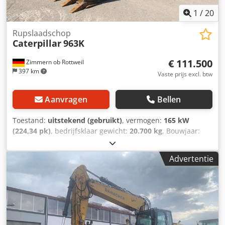
1
/
20
Rupslaadschop
Caterpillar
963K
€ 111.500
Zimmern ob Rottweil
397 km
Vaste prijs excl. btw
Aanvragen
Bellen
Toestand:
uitstekend (gebruikt)
, vermogen:
165 kW
(224,34 pk)
, bedrijfsklaar gewicht:
20.700 kg
, Bouwjaar:
2019
, bedrijfsturen:
8.171 h
, Uitrusting:
airconditioning
,
CATERPILLAR 963K Bouwjaar: 2019 Bedrijfstijden: 8.171 uur
Advertentie
Gesloten cabine Airconditioning Radio Dcjdpfjznirpsx
Agusk Achteruitrijcamera Graafbak met tanden Onderstel
in goede staat, circa 70-80% Bodemplaten: 550 mm breed
Motor met 165 kW Ripladerklep CE/EPA Bedrijfsgewicht:
20,7 ton.