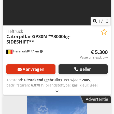
3280 Gewicht: 15320 kg Staat: Gebruikssporen, handrem
defect, olielekkage aan de onderkant van de cabine.
1
/
13
Heftruck
Caterpillar
GP30N **3000kg-
SIDESHIFT**
€ 5.300
Herentals
77 km
Vaste prijs excl. btw
Aanvragen
Bellen
Toestand:
uitstekend (gebruikt)
, Bouwjaar:
2005
,
bedrijfsturen:
6.878 h
, brandstoftype:
gas
, kleur:
geel
,
Bouwjaar: 2005 Technische staat: zeer goed
Dcedezqvxbepfx Aguek Optische staat: zeer goed Neem
Advertentie
contact op met Thierry Leemans voor meer informatie.