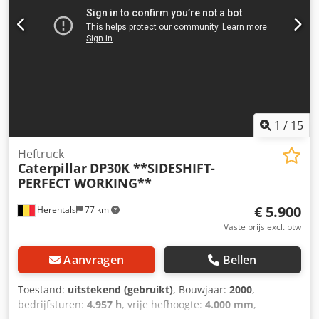
1
/
15
Heftruck
Caterpillar
DP30K **SIDESHIFT-
PERFECT WORKING**
€ 5.900
Herentals
77 km
Vaste prijs excl. btw
Aanvragen
Bellen
Toestand:
uitstekend (gebruikt)
, Bouwjaar:
2000
,
bedrijfsturen:
4.957 h
, vrije hefhoogte:
4.000 mm
,